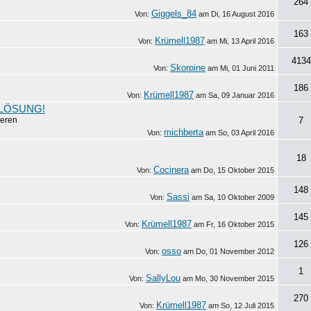
264
Giggels_84
Von:
am
Di, 16 August 2016
163
Krümell1987
Von:
am
Mi, 13 April 2016
4134
Skorpine
Von:
am
Mi, 01 Juni 2011
186
Krümell1987
Von:
am
Sa, 09 Januar 2016
e LÖSUNG!
ieren
7
michberta
Von:
am
So, 03 April 2016
18
Cocinera
Von:
am
Do, 15 Oktober 2015
148
Sassi
Von:
am
Sa, 10 Oktober 2009
145
Krümell1987
Von:
am
Fr, 16 Oktober 2015
126
osso
Von:
am
Do, 01 November 2012
1
SallyLou
Von:
am
Mo, 30 November 2015
270
Krümell1987
Von:
am
So, 12 Juli 2015