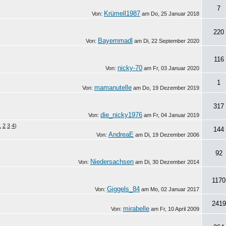
7
Krümell1987
Von:
am
Do, 25 Januar 2018
220
Bayernmadl
Von:
am
Di, 22 September 2020
116
nicky-70
Von:
am
Fr, 03 Januar 2020
1
mamanutelle
Von:
am
Do, 19 Dezember 2019
317
die_nicky1976
Von:
am
Fr, 04 Januar 2019
1
2
3
4
)
144
AndreaE
Von:
am
Di, 19 Dezember 2006
92
Niedersachsen
Von:
am
Di, 30 Dezember 2014
1170
Giggels_84
Von:
am
Mo, 02 Januar 2017
2419
mirabelle
Von:
am
Fr, 10 April 2009