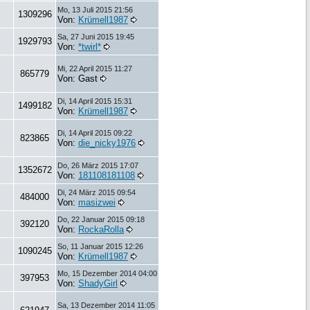
Mo, 13 Juli 2015 21:56
1309296
Von:
Krümell1987
Sa, 27 Juni 2015 19:45
1929793
Von:
*twirl*
Mi, 22 April 2015 11:27
865779
Von: Gast
Di, 14 April 2015 15:31
1499182
Von:
Krümell1987
Di, 14 April 2015 09:22
823865
Von:
die_nicky1976
Do, 26 März 2015 17:07
1352672
Von:
181108181108
Di, 24 März 2015 09:54
484000
Von:
masizwei
Do, 22 Januar 2015 09:18
392120
Von:
RockaRolla
So, 11 Januar 2015 12:26
1090245
Von:
Krümell1987
Mo, 15 Dezember 2014 04:00
397953
Von:
ShadyGirl
Sa, 13 Dezember 2014 11:05