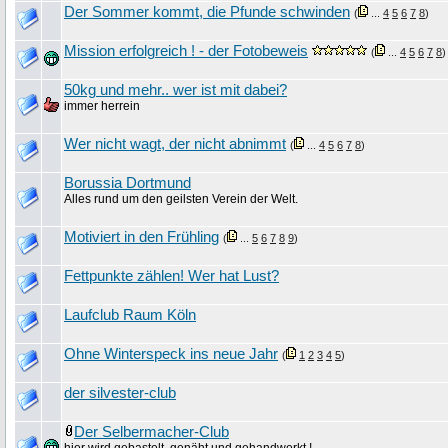
Der Sommer kommt, die Pfunde schwinden
(
...
4
5
6
7
8
)
Mission erfolgreich ! - der Fotobeweis
(
...
4
5
6
7
8
)
50kg und mehr.. wer ist mit dabei?
immer herrein
Wer nicht wagt, der nicht abnimmt
(
...
4
5
6
7
8
)
Borussia Dortmund
Alles rund um den geilsten Verein der Welt.
Motiviert in den Frühling
(
...
5
6
7
8
9
)
Fettpunkte zählen! Wer hat Lust?
Laufclub Raum Köln
Ohne Winterspeck ins neue Jahr
(
1
2
3
4
5
)
der silvester-club
Der Selbermacher-Club