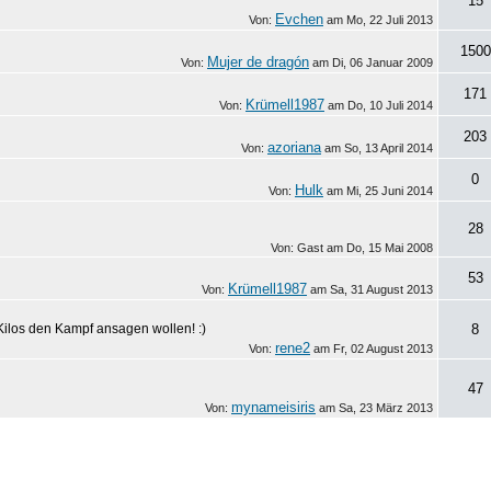
15
Evchen
Von:
am
Mo, 22 Juli 2013
1500
Mujer de dragón
Von:
am
Di, 06 Januar 2009
171
Krümell1987
Von:
am
Do, 10 Juli 2014
203
azoriana
Von:
am
So, 13 April 2014
0
Hulk
Von:
am
Mi, 25 Juni 2014
28
Von: Gast am
Do, 15 Mai 2008
53
Krümell1987
Von:
am
Sa, 31 August 2013
ilos den Kampf ansagen wollen! :)
8
rene2
Von:
am
Fr, 02 August 2013
47
mynameisiris
Von:
am
Sa, 23 März 2013