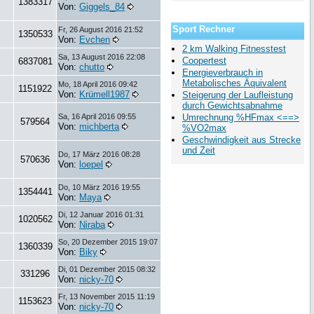
1383317
Von:
Giggels_84
Sport Rechner
Fr, 26 August 2016 21:52
1350533
Von:
Evchen
2 km Walking Fitnesstest
Sa, 13 August 2016 22:08
Coopertest
6837081
Von:
chutto
Energieverbrauch in
Metabolisches Äquivalent
Mo, 18 April 2016 09:42
1151922
Von:
Krümell1987
Steigerung der Laufleistung
durch Gewichtsabnahme
Sa, 16 April 2016 09:55
Umrechnung %HFmax <==>
579564
Von:
michberta
%VO2max
Geschwindigkeit aus Strecke
und Zeit
Do, 17 März 2016 08:28
570636
Von:
loepel
Do, 10 März 2016 19:55
1354441
Von:
Maya
Di, 12 Januar 2016 01:31
1020562
Von:
Niraba
So, 20 Dezember 2015 19:07
1360339
Von:
Biky
Di, 01 Dezember 2015 08:32
331296
Von:
nicky-70
Fr, 13 November 2015 11:19
1153623
Von:
nicky-70