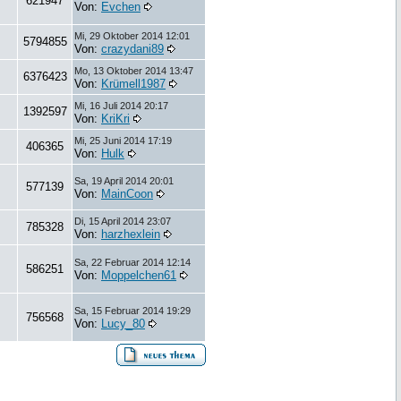
621947
Von:
Evchen
Mi, 29 Oktober 2014 12:01
5794855
Von:
crazydani89
Mo, 13 Oktober 2014 13:47
6376423
Von:
Krümell1987
Mi, 16 Juli 2014 20:17
1392597
Von:
KriKri
Mi, 25 Juni 2014 17:19
406365
Von:
Hulk
Sa, 19 April 2014 20:01
577139
Von:
MainCoon
Di, 15 April 2014 23:07
785328
Von:
harzhexlein
Sa, 22 Februar 2014 12:14
586251
Von:
Moppelchen61
Sa, 15 Februar 2014 19:29
756568
Von:
Lucy_80