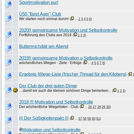
Sportmotivation pur!
Ü50 "Best Ager"-Club
Wir starten noch einmal durch!
(
...
2
3
4
5
6
)
2020!! gemeinsame Motivation und Selbstkontrolle
Fortführung des Clubs aus 2019
(
1
2
3
)
Buttermichdiät am Abend
2019!! gemeinsame Motivation u Selbstkontrolle
wöchentliches Wiegen - Ziele - Erfolge
(
...
4
5
6
7
8
)
Ergebnis-Wiege-Liste (frischer Thread für den Kiloberg)
(
Der Club der drei guten Dinge
....damit wir auch die kleinen schönen Dinge bemerken...
(
1
2
3
)
2018 !!! Motivation und Selbstkontrolle
Der wöchentliche Wiegelisten - Club
(
...
26
27
28
29
30
)
||| Der Süßigkeitenpakt |||
(
...
57
58
59
60
61
)
Motivation und Selbstkontrolle