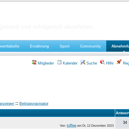
 im Forum
gesund und erfolgreich abnehmen
werttabelle
Ernährung
Sport
Community
Abnehmf
Mitglieder
Kalender
Suche
Hilfe
Regi
::
anzeigen
Beitragsnavigator
Antwor
34
toffee
Von:
am
Di, 12 Dezember 2023