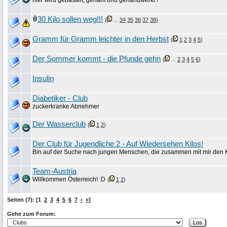
hier wird gebastelt, genäht und gehandwerkt !
30 Kilo sollen weg!!!
(
...
34
35
36
37
38
)
Gramm für Gramm leichter in den Herbst
(
1
2
3
4
5
)
Der Sommer kommt - die Pfunde gehn
(
...
2
3
4
5
6
)
Insulin
Diabetiker - Club
zuckerkranke Abnehmer
Der Wasserclub
(
1
2
)
Der Club für Jugendliche 2 - Auf Wiedersehen Kilos!
Bin auf der Suche nach jungen Menschen, die zusammen mit mir den K
Team-Austria
Willkommen Österreich! :D
(
1
2
)
Seiten (7): [1
2
3
4
5
6
7
›
»
]
Gehe zum Forum: