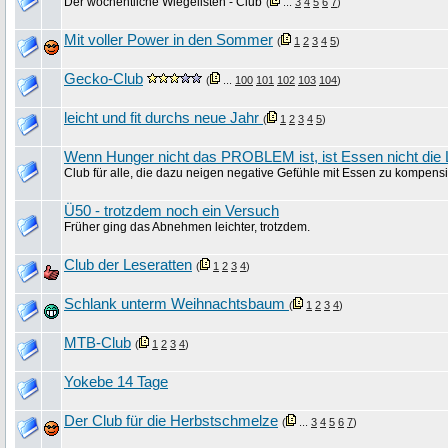
Der wöchentliche Wiegelisten - Club
(
...
3
4
5
6
7
)
Mit voller Power in den Sommer
(
1
2
3
4
5
)
Gecko-Club
(
...
100
101
102
103
104
)
leicht und fit durchs neue Jahr
(
1
2
3
4
5
)
Wenn Hunger nicht das PROBLEM ist, ist Essen nicht di
Club für alle, die dazu neigen negative Gefühle mit Essen zu kompens
Ü50 - trotzdem noch ein Versuch
Früher ging das Abnehmen leichter, trotzdem.
Club der Leseratten
(
1
2
3
4
)
Schlank unterm Weihnachtsbaum
(
1
2
3
4
)
MTB-Club
(
1
2
3
4
)
Yokebe 14 Tage
Der Club für die Herbstschmelze
(
...
3
4
5
6
7
)