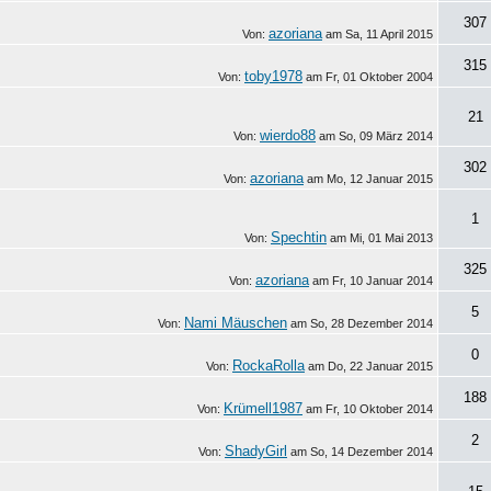
307
azoriana
Von:
am
Sa, 11 April 2015
315
toby1978
Von:
am
Fr, 01 Oktober 2004
21
wierdo88
Von:
am
So, 09 März 2014
302
azoriana
Von:
am
Mo, 12 Januar 2015
1
Spechtin
Von:
am
Mi, 01 Mai 2013
325
azoriana
Von:
am
Fr, 10 Januar 2014
5
Nami Mäuschen
Von:
am
So, 28 Dezember 2014
0
RockaRolla
Von:
am
Do, 22 Januar 2015
188
Krümell1987
Von:
am
Fr, 10 Oktober 2014
2
ShadyGirl
Von:
am
So, 14 Dezember 2014