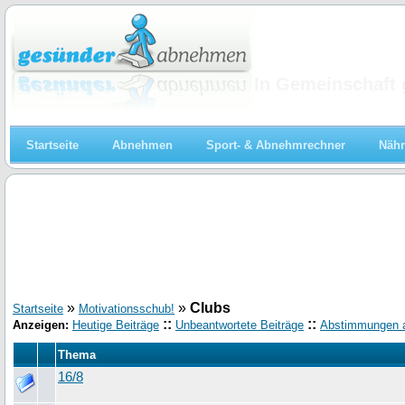
Abnehmen
In Gemeinschaft 
Startseite
Abnehmen
Sport- & Abnehmrechner
Nähr
»
»
Clubs
Startseite
Motivationsschub!
::
::
Anzeigen:
Heutige Beiträge
Unbeantwortete Beiträge
Abstimmungen 
Thema
16/8