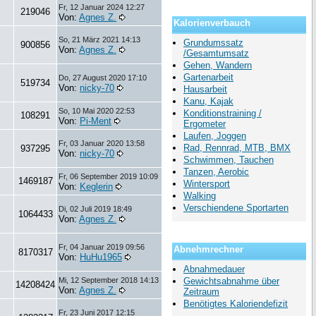
Fr, 12 Januar 2024 12:27
219046
Von:
Agnes Z.
Kalorienverbauch
So, 21 März 2021 14:13
Grundumssatz
900856
Von:
Agnes Z.
/Gesamtumsatz
Gehen, Wandern
Gartenarbeit
Do, 27 August 2020 17:10
519734
Von:
nicky-70
Hausarbeit
Kanu, Kajak
So, 10 Mai 2020 22:53
Konditionstraining /
108291
Von:
Pi-Ment
Ergometer
Laufen, Joggen
Fr, 03 Januar 2020 13:58
Rad, Rennrad, MTB, BMX
937295
Von:
nicky-70
Schwimmen, Tauchen
Tanzen, Aerobic
Fr, 06 September 2019 10:09
1469187
Wintersport
Von:
Keglerin
Walking
Verschiendene Sportarten
Di, 02 Juli 2019 18:49
1064433
Von:
Agnes Z.
Fr, 04 Januar 2019 09:56
Abnehmrechner
8170317
Von:
HuHu1965
Abnahmedauer
Mi, 12 September 2018 14:13
Gewichtsabnahme über
14208424
Von:
Agnes Z.
Zeitraum
Benötigtes Kaloriendefizit
Fr, 23 Juni 2017 12:15