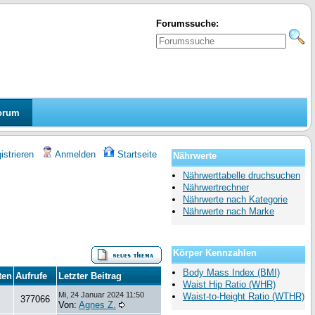
Forumssuche:
orum
strieren
Anmelden
Startseite
Nährwerte
Nährwerttabelle druchsuchen
Nährwertrechner
Nährwerte nach Kategorie
Nährwerte nach Marke
Körper Kennzahlen
Body Mass Index (BMI)
ten
Aufrufe
Letzter Beitrag
Waist Hip Ratio (WHR)
Mi, 24 Januar 2024 11:50
Waist-to-Height Ratio (WTHR)
377066
Von:
Agnes Z.