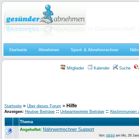
Abnehmen
In Gemeinschaft 
Startseite
Abnehmen
Sport- & Abnehmrechner
Nähr
Mitglieder
Kalender
Suche
»
»
Hilfe
Startseite
Über dieses Forum
::
::
Anzeigen:
Heutige Beiträge
Unbeantwortete Beiträge
Abstimmungen 
Thema
Nährwertrechner Support
Angeheftet:
osso
Von:
am
Mo, 28 Jan