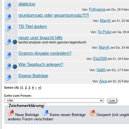
diätticker
Pollyanna
Von:
am
Do, 26 Febr
grundumsatz oder gesamtumsatz?!?!
MaryK
Von:
am
Fr, 25 M
TB-Titel ändern
Te Puke
Von:
am
Sa, 09 A
neuer user braucht hilfe
lan/ist analyse und mein ganzes tagenbuch
MaryK
Von:
am
Do, 24 M
Gramm-Angabe verändern?
Ela1509
Von:
am
Fr, 18 Febr
Wie Tagebuch anlegen?
Valith
Von:
am
Do, 17 Febr
Eigene Beiträge
Aiva
Von:
am
Di, 15 Febr
Seiten (4): [1
2
3
4
›
»
]
Gehe zum Forum:
Zeichenerklärung:
Neue Beiträge
Keine neuen Beiträge
Gesperrt (mit unge
anderes Forum verschoben