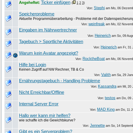
Ticker einfügen
Angeheftet:
(
1
2
3
)
Stephi
Von:
am
Mo, 06 Dezem
Speicherprobleme
Aktuelle Programmüberarbeitung - Probleme mit der Datenspeicherun
weinfreak
Von:
am
Mo, 02 Novem
Eingaben im Nährwertrechner
Heinerich
Von:
am
So, 09 Aug
Tagebuch > Sportliche Aktivitäten
Heinerich
Von:
am
Fr, 31 
Warum kein Avatar angezeigt?
RocktheBoat
Von:
am
Mo, 06 Novem
Hilfe bei Login
Keinen Zugriff auf NW Rechner, TB & Co
Valith
Von:
am
Sa, 29 Jan
Ernährungstagebuch - Handling Probleme
Kassandra
Von:
am
Mi, 20 
Nicht Erreichbar/Offline
testos
Von:
am
Do, 09 
Internal Server Error
MAD King
Von:
am
Do, 11 J
Hallo wer kann mir helfen?
wie schaffe ich die Gewichtskurve?
Jennette
Von:
am
So, 14 Septem
Gibt es ein Serverproblem?