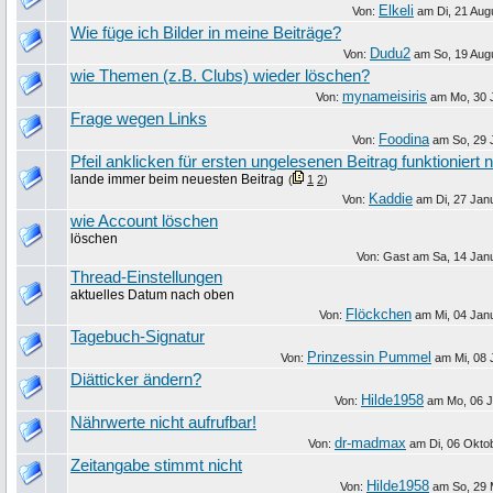
Elkeli
Von:
am
Di, 21 Aug
Wie füge ich Bilder in meine Beiträge?
Dudu2
Von:
am
So, 19 Aug
wie Themen (z.B. Clubs) wieder löschen?
mynameisiris
Von:
am
Mo, 30 
Frage wegen Links
Foodina
Von:
am
So, 29 
Pfeil anklicken für ersten ungelesenen Beitrag funktioniert n
lande immer beim neuesten Beitrag
(
1
2
)
Kaddie
Von:
am
Di, 27 Jan
wie Account löschen
löschen
Von: Gast am
Sa, 14 Jan
Thread-Einstellungen
aktuelles Datum nach oben
Flöckchen
Von:
am
Mi, 04 Jan
Tagebuch-Signatur
Prinzessin Pummel
Von:
am
Mi, 08 
Diätticker ändern?
Hilde1958
Von:
am
Mo, 06 J
Nährwerte nicht aufrufbar!
dr-madmax
Von:
am
Di, 06 Okto
Zeitangabe stimmt nicht
Hilde1958
Von:
am
So, 29 