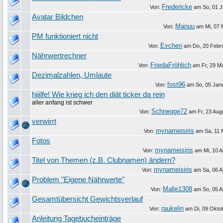
Fredericke
Von:
am
So, 01 J
Avatar Bildchen
Manuu
Von:
am
Mi, 07 
PM funktioniert nicht
Evchen
Von:
am
Do, 20 Febr
Nährwertrechner
FriedaFröhlich
Von:
am
Fr, 29 M
Dezimalzahlen, Umlaute
fost96
Von:
am
So, 05 Jan
hiiilfe! Wie krieg ich den diät ticker da rein
aller anfang ist schwer
Schnegge72
Von:
am
Fr, 23 Aug
verwirrt
mynameisiris
Von:
am
Sa, 11 
Fotos
mynameisiris
Von:
am
Mi, 10 A
Titel von Themen (z.B. Clubnamen) ändern?
mynameisiris
Von:
am
Sa, 06 A
Problem "Eigene Nährwerte"
Malle1308
Von:
am
So, 05 A
Gesamtübersicht Gewichtsverlauf
raukelin
Von:
am
Di, 09 Okto
Anleitung Tagebucheinträge