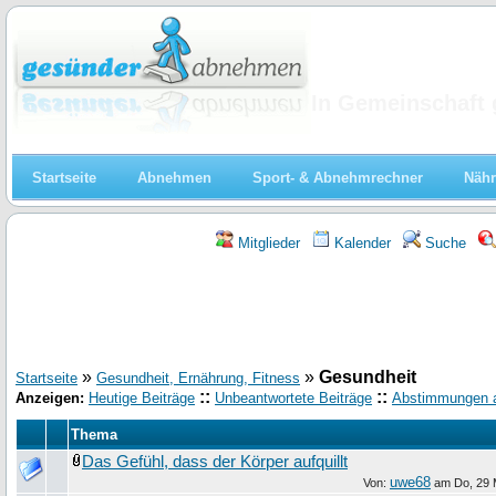
Abnehmen
In Gemeinschaft 
Startseite
Abnehmen
Sport- & Abnehmrechner
Nähr
Mitglieder
Kalender
Suche
»
»
Gesundheit
Startseite
Gesundheit, Ernährung, Fitness
::
::
Anzeigen:
Heutige Beiträge
Unbeantwortete Beiträge
Abstimmungen 
Thema
Das Gefühl, dass der Körper aufquillt
uwe68
Von:
am
Do, 29 