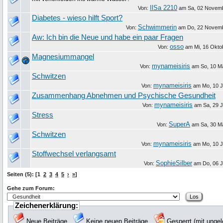
IlSa 2210
Von:
am
Sa, 02 Novem
Diabetes - wieso hilft Sport?
Schwimmerin
Von:
am
Do, 22 Novem
Aw: Ich bin die Neue und habe ein paar Fragen
osso
Von:
am
Mi, 16 Okto
Magnesiummangel
mynameisiris
Von:
am
So, 10 M
Schwitzen
mynameisiris
Von:
am
Mo, 10 J
Zusammenhang Abnehmen und Psychische Gesundheit
mynameisiris
Von:
am
Sa, 29 
Stress
SuperA
Von:
am
Sa, 30 M
Schwitzen
mynameisiris
Von:
am
Mo, 10 J
Stoffwechsel verlangsamt
SophieSilber
Von:
am
Do, 06 J
Seiten (5): [1
2
3
4
5
›
»
]
Gehe zum Forum:
Zeichenerklärung:
Neue Beiträge
Keine neuen Beiträge
Gesperrt (mit unge