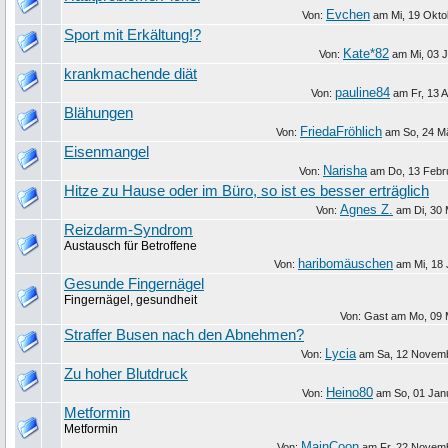
Evchen
Von:
am
Mi, 19 Okto
Sport mit Erkältung!?
Kate*82
Von:
am
Mi, 03 
krankmachende diät
pauline84
Von:
am
Fr, 13 A
Blähungen
FriedaFröhlich
Von:
am
So, 24 M
Eisenmangel
Narisha
Von:
am
Do, 13 Febr
Hitze zu Hause oder im Büro, so ist es besser erträglich
Agnes Z.
Von:
am
Di, 30
Reizdarm-Syndrom
Austausch für Betroffene
haribomäuschen
Von:
am
Mi, 18 
Gesunde Fingernägel
Fingernägel, gesundheit
Von: Gast am
Mo, 09 
Straffer Busen nach den Abnehmen?
Lycia
Von:
am
Sa, 12 Novem
Zu hoher Blutdruck
Heino80
Von:
am
So, 01 Jan
Metformin
Metformin
MainCoon
Von:
am
Fr, 22 Novem