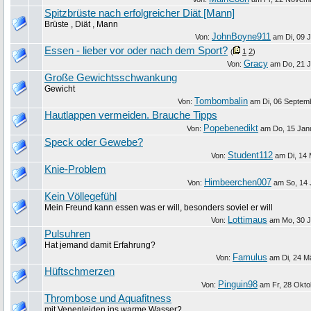
Spitzbrüste nach erfolgreicher Diät [Mann]
Brüste , Diät , Mann
JohnBoyne911
Von:
am
Di, 09 
Essen - lieber vor oder nach dem Sport?
(
1
2
)
Gracy
Von:
am
Do, 21 J
Große Gewichtsschwankung
Gewicht
Tombombalin
Von:
am
Di, 06 Septem
Hautlappen vermeiden. Brauche Tipps
Popebenedikt
Von:
am
Do, 15 Jan
Speck oder Gewebe?
Student112
Von:
am
Di, 14
Knie-Problem
Himbeerchen007
Von:
am
So, 14 
Kein Völlegefühl
Mein Freund kann essen was er will, besonders soviel er will
Lottimaus
Von:
am
Mo, 30 J
Pulsuhren
Hat jemand damit Erfahrung?
Famulus
Von:
am
Di, 24 M
Hüftschmerzen
Pinguin98
Von:
am
Fr, 28 Okt
Thrombose und Aquafitness
mit Venenleiden ins warme Wasser?