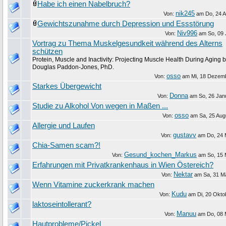
Habe ich einen Nabelbruch?
nik245
Von:
am
Do, 24 A
Gewichtszunahme durch Depression und Essstörung
Niv996
Von:
am
So, 09 
Vortrag zu Thema Muskelgesundkeit während des Alterns
schützen
Protein, Muscle and Inactivity: Projecting Muscle Health During Aging 
Douglas Paddon-Jones, PhD.
osso
Von:
am
Mi, 18 Dezem
Starkes Übergewicht
Donna
Von:
am
So, 26 Jan
Studie zu Alkohol Von wegen in Maßen ...
osso
Von:
am
Sa, 25 Aug
Allergie und Laufen
gustavv
Von:
am
Do, 24 
Chia-Samen scam?!
Gesund_kochen_Markus
Von:
am
So, 15 
Erfahrungen mit Privatkrankenhaus in Wien Östereich?
Nektar
Von:
am
Sa, 31 M
Wenn Vitamine zuckerkrank machen
Kudu
Von:
am
Di, 20 Okto
laktoseintollerant?
Manuu
Von:
am
Do, 08 
Hautprobleme/Pickel