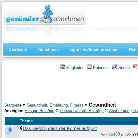
Abnehmen
In Gemeinschaft 
Startseite
Abnehmen
Sport- & Abnehmrechner
Nähr
Mitglieder
Kalender
Suche
»
»
Gesundheit
Startseite
Gesundheit, Ernährung, Fitness
::
::
Anzeigen:
Heutige Beiträge
Unbeantwortete Beiträge
Abstimmungen 
Thema
Das Gefühl, dass der Körper aufquillt
uwe68
Von:
am
Do, 29 