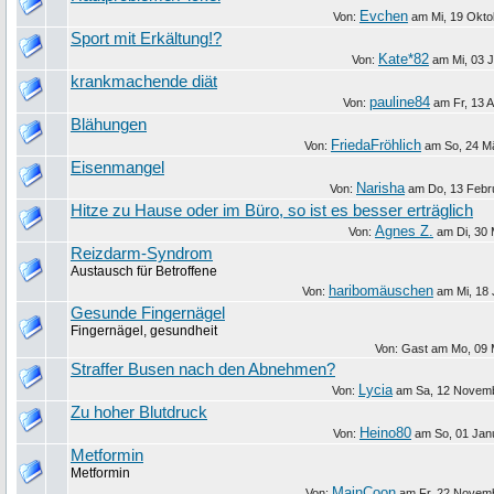
Evchen
Von:
am
Mi, 19 Okto
Sport mit Erkältung!?
Kate*82
Von:
am
Mi, 03 
krankmachende diät
pauline84
Von:
am
Fr, 13 A
Blähungen
FriedaFröhlich
Von:
am
So, 24 M
Eisenmangel
Narisha
Von:
am
Do, 13 Febr
Hitze zu Hause oder im Büro, so ist es besser erträglich
Agnes Z.
Von:
am
Di, 30
Reizdarm-Syndrom
Austausch für Betroffene
haribomäuschen
Von:
am
Mi, 18 
Gesunde Fingernägel
Fingernägel, gesundheit
Von: Gast am
Mo, 09 
Straffer Busen nach den Abnehmen?
Lycia
Von:
am
Sa, 12 Novem
Zu hoher Blutdruck
Heino80
Von:
am
So, 01 Jan
Metformin
Metformin
MainCoon
Von:
am
Fr, 22 Novem