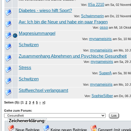
IlSa 2210
Von:
am
Sa, 02 Novem
Diabetes - wieso hilft Sport?
Schwimmerin
Von:
am
Do, 22 Novem
Aw: Ich bin die Neue und habe ein paar Fragen
osso
Von:
am
Mi, 16 Okto
Magnesiummangel
mynameisiris
Von:
am
So, 10 M
Schwitzen
mynameisiris
Von:
am
Mo, 10 J
Zusammenhang Abnehmen und Psychische Gesundheit
mynameisiris
Von:
am
Sa, 29 
Stress
SuperA
Von:
am
Sa, 30 M
Schwitzen
mynameisiris
Von:
am
Mo, 10 J
Stoffwechsel verlangsamt
SophieSilber
Von:
am
Do, 06 J
Seiten (5): [1
2
3
4
5
›
»
]
Gehe zum Forum:
Zeichenerklärung:
Neue Beiträge
Keine neuen Beiträge
Gesperrt (mit unge