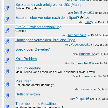
Spitzbrüste nach erfolgreicher Diät [Mann]
Brüste , Diät , Mann
JohnBoyne911
Von:
am
Di, 09 
Essen - lieber vor oder nach dem Sport?
(
1
2
)
Gracy
Von:
am
Do, 21 J
Große Gewichtsschwankung
Gewicht
Tombombalin
Von:
am
Di, 06 Septem
Hautlappen vermeiden. Brauche Tipps
Popebenedikt
Von:
am
Do, 15 Jan
Speck oder Gewebe?
Student112
Von:
am
Di, 14
Knie-Problem
Himbeerchen007
Von:
am
So, 14 
Kein Völlegefühl
Mein Freund kann essen was er will, besonders soviel er will
Lottimaus
Von:
am
Mo, 30 J
Pulsuhren
Hat jemand damit Erfahrung?
Famulus
Von:
am
Di, 24 M
Hüftschmerzen
Pinguin98
Von:
am
Fr, 28 Okt
Thrombose und Aquafitness
mit Venenleiden ins warme Wasser?