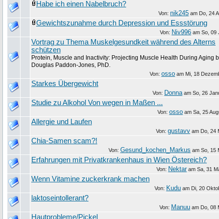
Habe ich einen Nabelbruch?
nik245
Von:
am
Do, 24 A
Gewichtszunahme durch Depression und Essstörung
Niv996
Von:
am
So, 09 
Vortrag zu Thema Muskelgesundkeit während des Alterns
schützen
Protein, Muscle and Inactivity: Projecting Muscle Health During Aging 
Douglas Paddon-Jones, PhD.
osso
Von:
am
Mi, 18 Dezem
Starkes Übergewicht
Donna
Von:
am
So, 26 Jan
Studie zu Alkohol Von wegen in Maßen ...
osso
Von:
am
Sa, 25 Aug
Allergie und Laufen
gustavv
Von:
am
Do, 24 
Chia-Samen scam?!
Gesund_kochen_Markus
Von:
am
So, 15 
Erfahrungen mit Privatkrankenhaus in Wien Östereich?
Nektar
Von:
am
Sa, 31 M
Wenn Vitamine zuckerkrank machen
Kudu
Von:
am
Di, 20 Okto
laktoseintollerant?
Manuu
Von:
am
Do, 08 
Hautprobleme/Pickel