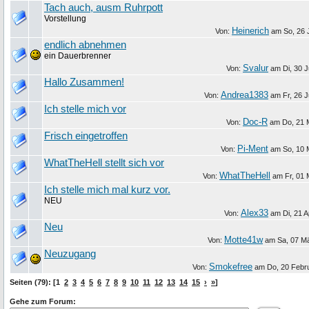
Tach auch, ausm Ruhrpott
Vorstellung
Heinerich
Von:
am
So, 26 
endlich abnehmen
ein Dauerbrenner
Svalur
Von:
am
Di, 30 
Hallo Zusammen!
Andrea1383
Von:
am
Fr, 26 
Ich stelle mich vor
Doc-R
Von:
am
Do, 21 
Frisch eingetroffen
Pi-Ment
Von:
am
So, 10 
WhatTheHell stellt sich vor
WhatTheHell
Von:
am
Fr, 01 
Ich stelle mich mal kurz vor.
NEU
Alex33
Von:
am
Di, 21 A
Neu
Motte41w
Von:
am
Sa, 07 M
Neuzugang
Smokefree
Von:
am
Do, 20 Febr
Seiten (79): [1
2
3
4
5
6
7
8
9
10
11
12
13
14
15
›
»
]
Gehe zum Forum: