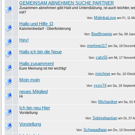
GEMEINSAM ABNEHMEN SUCHE PARTNER
Zusammen abnehmen gibt Halt und Unterstützung, ist auch leichter, w
mit?
MalinkaLove
Von:
am
Fr, 11 M
Hallo und Hilfe :D
Kalorienbedarf - Überforderung
BeeBrownie
Von:
am
Sa, 08 Jan
Hey!
merlone117
Von:
am
Sa, 18 Dezem
Hallo ich bin die Neue
cats55
Von:
am
Mi, 17 Novem
Hallo zusammen!
Eure Meinung ist mir wichtig!
mrichner
Von:
am
So, 10 Okto
Moin moin
yxxx74
Von:
am
Sa, 18 Septem
neues Mitglied
Hi
Michaniker
Von:
am
Sa, 01 
Ich bin neu Hier
Vorstellung
Sebisebastian
Von:
am
Di, 27 A
Vorstellung
Schwaadlapp
Von:
am
Do, 10 Dezem