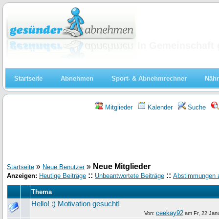
Abnehmen
In Gemeinschaft 
Startseite
Abnehmen
Sport- & Abnehmrechner
Nähr
Mitglieder
Kalender
Suche
»
»
Neue Mitglieder
Startseite
Neue Benutzer
::
::
Anzeigen:
Heutige Beiträge
Unbeantwortete Beiträge
Abstimmungen 
Thema
Hello! :) Motivation gesucht!
ceekay92
Von:
am
Fr, 22 Jan