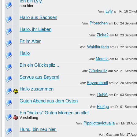
Ich bin Lyly
neu hier
Lyly
Von:
am
Fr, 16 Okto
Hallo aus Sachsen
Pfoetchen
Von:
am
Do, 24 Septem
Hallo, ihr Lieben
Zicke2
Von:
am
Mi, 23 Septem
Fit im Alter
Waldläuferin
Von:
am
Di, 22 Septem
Hallo
Marella
Von:
am
Mi, 16 Septem
Bin ein Glückspilz...
Glückspilz
Von:
am
Mo, 21 Septem
Servus aus Bayern!
Bayernmadl
Von:
am
So, 20 Septem
Hallo zusammen
DoBA
Von:
am
Do, 03 Septem
Guten Abend aus dem Osten
Flo2go
Von:
am
Di, 01 Septem
Ein "dickes" Guten Morgen an alle!
Vorstellung
Pippilottavictualia
Von:
am
Mi, 19 Aug
Huhu, bin neu hier.
Von: Gast am
Mo, 17 Aug