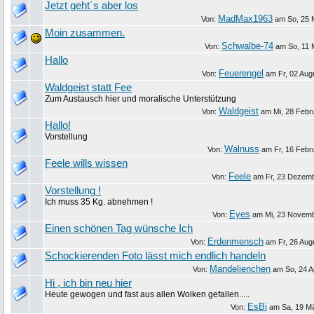
Jetzt geht´s aber los
MadMax1963
Von:
am
So, 25 
Moin zusammen.
Schwalbe-74
Von:
am
So, 11 
Hallo
Feuerengel
Von:
am
Fr, 02 Aug
Waldgeist statt Fee
Zum Austausch hier und moralische Unterstützung
Waldgeist
Von:
am
Mi, 28 Febr
Hallo!
Vorstellung
Walnuss
Von:
am
Fr, 16 Febr
Feele wills wissen
Feele
Von:
am
Fr, 23 Dezem
Vorstellung !
Ich muss 35 Kg. abnehmen !
Eyes
Von:
am
Mi, 23 Novem
Einen schönen Tag wünsche Ich
Erdenmensch
Von:
am
Fr, 26 Aug
Schockierenden Foto lässt mich endlich handeln
Mandelienchen
Von:
am
So, 24 A
Hi , ich bin neu hier
Heute gewogen und fast aus allen Wolken gefallen.....
EsBi
Von:
am
Sa, 19 M