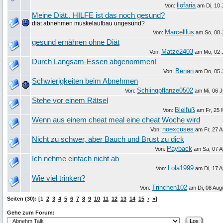
liofaria
Von:
am
Di, 10 
Meine Diät.. HILFE ist das noch gesund?
diät abnehmen muskelaufbau ungesund?
Marcelllus
Von:
am
So, 08 
gesund ernähren ohne Diät
Matze2403
Von:
am
Mo, 02 
Durch Langsam-Essen abgenommen!
Benan
Von:
am
Do, 05 
Schwierigkeiten beim Abnehmen
Schlingpflanze0502
Von:
am
Mi, 06 
Stehe vor einem Rätsel
Bleifuß
Von:
am
Fr, 25 
Wenn aus einem cheat meal eine cheat Woche wird
noexcuses
Von:
am
Fr, 27 A
Nicht zu schwer, aber Bauch und Brust zu dick
Payback
Von:
am
Sa, 07 A
Ich nehme einfach nicht ab
Lola1999
Von:
am
Di, 17 A
Wie viel trinken?
Trinchen102
Von:
am
Di, 08 Aug
Seiten (30): [1
2
3
4
5
6
7
8
9
10
11
12
13
14
15
›
»
]
Gehe zum Forum: