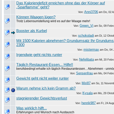
Das Kaloriendefizit erreichen ohne das der Körper auf
„Sparflamme" geht?
Anni3706
Von:
am
Do, 02 A
Können Waagen lügen?
Trotz Lebensumstellung wird es auf der Waage mehr!
Green_Vi
Von:
am
So, 09 Febr
Booster als Kurbel
schokoladi
Von:
am
Di, 12 Okto
Mit 1500 Kalorien abnehmen? Grundumsatz Ihr Grundums
2300
mistermax
Von:
am
Do, 04 
Irgendwie geht nichts runter
Nefelibata
Von:
am
Mi, 20 Febr
Täglich Restaurant-Essen... Hilfe!!
berufsbedingt erhalte ich täglich Restaurantessen... Abnehmen - unmög
Sensenfrau
Von:
am
Mo, 04 Febr
Gewicht geht nicht weiter runter
Miri87
Von:
am
So, 11 Novem
Warum nehme ich kein Gramm ab?
Kysala
Von:
am
Mo, 29 Okto
stagnierender Gewichtsverlust
henrik987
Von:
am
Fr, 24 Aug
Was wirklich hilft...
Erfahrungen und Wunsch nach Austausch