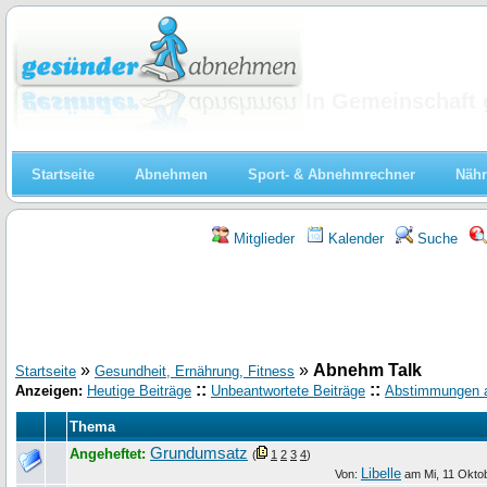
Abnehmen
In Gemeinschaft 
Startseite
Abnehmen
Sport- & Abnehmrechner
Nähr
Mitglieder
Kalender
Suche
»
»
Abnehm Talk
Startseite
Gesundheit, Ernährung, Fitness
::
::
Anzeigen:
Heutige Beiträge
Unbeantwortete Beiträge
Abstimmungen 
Thema
Grundumsatz
Angeheftet:
(
1
2
3
4
)
Libelle
Von:
am
Mi, 11 Okto