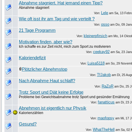
Abnahme stagniert. Hat jemand einen Tipp?
Abnahme stagniert
Lele
Von:
am
Sa, 13 Febr
Wie oft isst ihr am Tag und wie verteilt ?
osso
Von:
am
Do, 09 Jan
21 Tage Programm
kleinerpfirsich
Von:
am
Mo, 14 Okto
Motivation finden, aber wie?
Ich schaffe es zur Zeit nicht, mich zum Sport zu motivieren
ceekay92
Von:
am
Sa, 23 Jan
Kaloriendefizit
Luisa5118
Von:
am
So, 29 Novem
Plötzlicher Abnehmstop
TfJakob
Von:
am
Di, 25 Aug
Nach Abnahme Haut schlaff?
RaZoR
Von:
am
Do, 25 J
Trotz Sport und Diät keine Erfolge
Probleme bei Gewichtsabnahme trotz Sport und gesünder Ernährung
fanatticus
Von:
am
Di, 23 
Abnehmen ist eigentlich nur Physik
Kalorienzählen
maofopsy
Von:
am
Mi, 17 
Gesund?
WhatTheHell
Von:
am
Sa, 02 