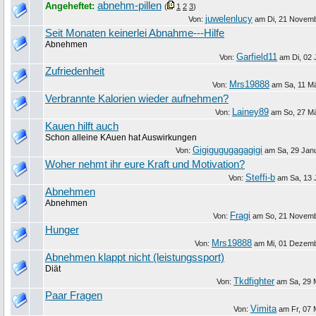
abnehm-pillen
Angeheftet:
(
1
2
3
)
juwelenlucy
Von:
am
Di, 21 Novem
Seit Monaten keinerlei Abnahme---Hilfe
Abnehmen
Garfield11
Von:
am
Di, 02 
Zufriedenheit
Mrs19888
Von:
am
Sa, 11 M
Verbrannte Kalorien wieder aufnehmen?
Lainey89
Von:
am
So, 27 M
Kauen hilft auch
Schon alleine KAuen hat Auswirkungen
Gigigugugagagigi
Von:
am
Sa, 29 Jan
Woher nehmt ihr eure Kraft und Motivation?
Steffi-b
Von:
am
Sa, 13 
Abnehmen
Abnehmen
Fragi
Von:
am
So, 21 Novem
Hunger
Mrs19888
Von:
am
Mi, 01 Dezem
Abnehmen klappt nicht (leistungssport)
Diät
Tkdfighter
Von:
am
Sa, 29 
Paar Fragen
Vimita
Von:
am
Fr, 07 