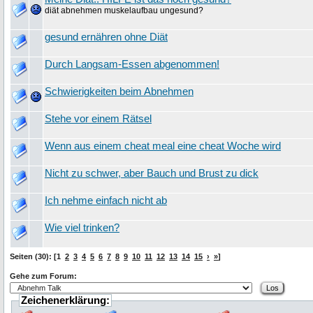
diät abnehmen muskelaufbau ungesund?
gesund ernähren ohne Diät
Durch Langsam-Essen abgenommen!
Schwierigkeiten beim Abnehmen
Stehe vor einem Rätsel
Wenn aus einem cheat meal eine cheat Woche wird
Nicht zu schwer, aber Bauch und Brust zu dick
Ich nehme einfach nicht ab
Wie viel trinken?
Seiten (30): [1
2
3
4
5
6
7
8
9
10
11
12
13
14
15
›
»
]
Gehe zum Forum:
Zeichenerklärung: