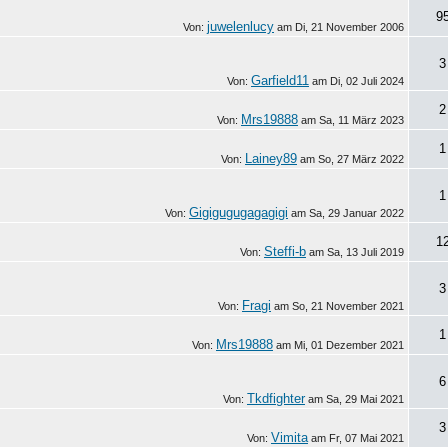
9
juwelenlucy
Von:
am
Di, 21 November 2006
3
Garfield11
Von:
am
Di, 02 Juli 2024
2
Mrs19888
Von:
am
Sa, 11 März 2023
1
Lainey89
Von:
am
So, 27 März 2022
1
Gigigugugagagigi
Von:
am
Sa, 29 Januar 2022
1
Steffi-b
Von:
am
Sa, 13 Juli 2019
3
Fragi
Von:
am
So, 21 November 2021
1
Mrs19888
Von:
am
Mi, 01 Dezember 2021
6
Tkdfighter
Von:
am
Sa, 29 Mai 2021
3
Vimita
Von:
am
Fr, 07 Mai 2021