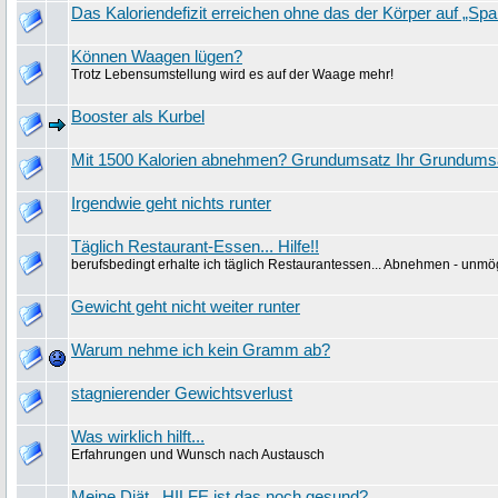
Das Kaloriendefizit erreichen ohne das der Körper auf „Sp
Können Waagen lügen?
Trotz Lebensumstellung wird es auf der Waage mehr!
Booster als Kurbel
Mit 1500 Kalorien abnehmen? Grundumsatz Ihr Grundums
Irgendwie geht nichts runter
Täglich Restaurant-Essen... Hilfe!!
berufsbedingt erhalte ich täglich Restaurantessen... Abnehmen - unmög
Gewicht geht nicht weiter runter
Warum nehme ich kein Gramm ab?
stagnierender Gewichtsverlust
Was wirklich hilft...
Erfahrungen und Wunsch nach Austausch
Meine Diät.. HILFE ist das noch gesund?