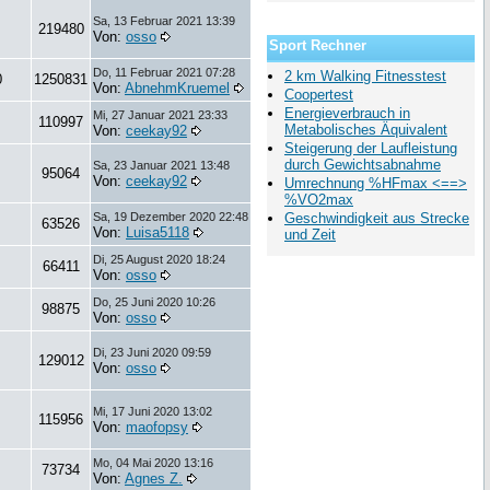
Sa, 13 Februar 2021 13:39
219480
Von:
osso
Sport Rechner
Do, 11 Februar 2021 07:28
2 km Walking Fitnesstest
0
1250831
Von:
AbnehmKruemel
Coopertest
Energieverbrauch in
Mi, 27 Januar 2021 23:33
110997
Metabolisches Äquivalent
Von:
ceekay92
Steigerung der Laufleistung
durch Gewichtsabnahme
Sa, 23 Januar 2021 13:48
95064
Von:
ceekay92
Umrechnung %HFmax <==>
%VO2max
Sa, 19 Dezember 2020 22:48
Geschwindigkeit aus Strecke
63526
Von:
Luisa5118
und Zeit
Di, 25 August 2020 18:24
66411
Von:
osso
Do, 25 Juni 2020 10:26
98875
Von:
osso
Di, 23 Juni 2020 09:59
129012
Von:
osso
Mi, 17 Juni 2020 13:02
115956
Von:
maofopsy
Mo, 04 Mai 2020 13:16
73734
Von:
Agnes Z.