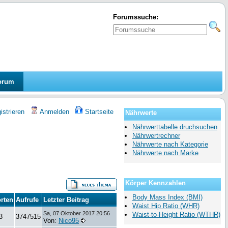
Forumssuche:
orum
strieren
Anmelden
Startseite
Nährwerte
Nährwerttabelle druchsuchen
Nährwertrechner
Nährwerte nach Kategorie
Nährwerte nach Marke
Körper Kennzahlen
Body Mass Index (BMI)
rten
Aufrufe
Letzter Beitrag
Waist Hip Ratio (WHR)
Sa, 07 Oktober 2017 20:56
Waist-to-Height Ratio (WTHR)
3
3747515
Von:
Nico95