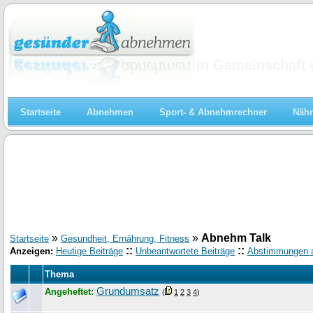
Abnehmen
In Gemeinschaft 
Startseite
Abnehmen
Sport- & Abnehmrechner
Nähr
»
»
Abnehm Talk
Startseite
Gesundheit, Ernährung, Fitness
::
::
Anzeigen:
Heutige Beiträge
Unbeantwortete Beiträge
Abstimmungen 
Thema
Grundumsatz
Angeheftet:
(
1
2
3
4
)