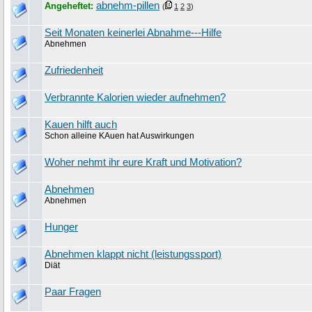
abnehm-pillen
Angeheftet:
(
1
2
3
)
Seit Monaten keinerlei Abnahme---Hilfe
Abnehmen
Zufriedenheit
Verbrannte Kalorien wieder aufnehmen?
Kauen hilft auch
Schon alleine KAuen hat Auswirkungen
Woher nehmt ihr eure Kraft und Motivation?
Abnehmen
Abnehmen
Hunger
Abnehmen klappt nicht (leistungssport)
Diät
Paar Fragen