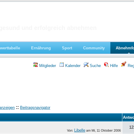
 im Forum
gesund und erfolgreich abnehmen
werttabelle
Ernährung
Sport
Community
Abnehmf
Mitglieder
Kalender
Suche
Hilfe
Regi
::
anzeigen
Beitragsnavigator
Antwo
12
Libelle
Von:
am
Mi, 11 Oktober 2006