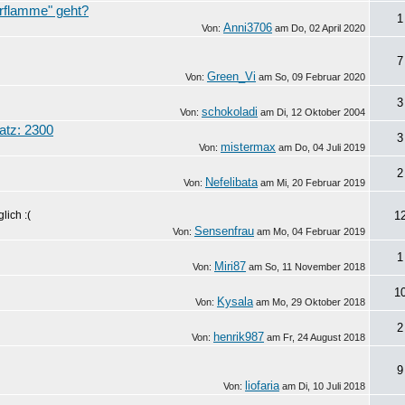
arflamme" geht?
1
Anni3706
Von:
am
Do, 02 April 2020
7
Green_Vi
Von:
am
So, 09 Februar 2020
3
schokoladi
Von:
am
Di, 12 Oktober 2004
atz: 2300
3
mistermax
Von:
am
Do, 04 Juli 2019
2
Nefelibata
Von:
am
Mi, 20 Februar 2019
lich :(
1
Sensenfrau
Von:
am
Mo, 04 Februar 2019
1
Miri87
Von:
am
So, 11 November 2018
1
Kysala
Von:
am
Mo, 29 Oktober 2018
2
henrik987
Von:
am
Fr, 24 August 2018
9
liofaria
Von:
am
Di, 10 Juli 2018