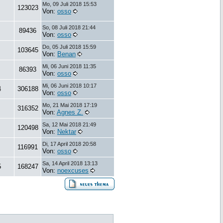
Mo, 09 Juli 2018 15:53
123023
Von:
osso
So, 08 Juli 2018 21:44
89436
Von:
osso
Do, 05 Juli 2018 15:59
103645
Von:
Benan
Mi, 06 Juni 2018 11:35
86393
Von:
osso
Mi, 06 Juni 2018 10:17
4
306188
Von:
osso
Mo, 21 Mai 2018 17:19
316352
Von:
Agnes Z.
Sa, 12 Mai 2018 21:49
120498
Von:
Nektar
Di, 17 April 2018 20:58
116991
Von:
osso
Sa, 14 April 2018 13:13
5
168247
Von:
noexcuses