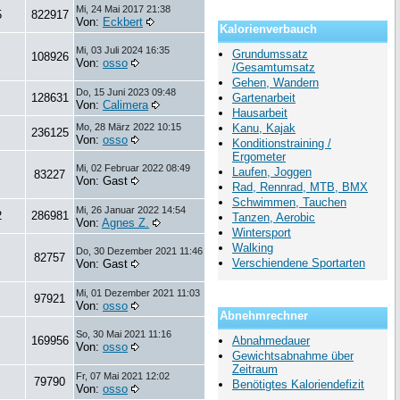
Mi, 24 Mai 2017 21:38
5
822917
Von:
Eckbert
Kalorienverbauch
Mi, 03 Juli 2024 16:35
Grundumssatz
108926
Von:
osso
/Gesamtumsatz
Gehen, Wandern
Do, 15 Juni 2023 09:48
128631
Gartenarbeit
Von:
Calimera
Hausarbeit
Mo, 28 März 2022 10:15
Kanu, Kajak
236125
Von:
osso
Konditionstraining /
Ergometer
Mi, 02 Februar 2022 08:49
Laufen, Joggen
83227
Von: Gast
Rad, Rennrad, MTB, BMX
Schwimmen, Tauchen
Mi, 26 Januar 2022 14:54
2
286981
Tanzen, Aerobic
Von:
Agnes Z.
Wintersport
Walking
Do, 30 Dezember 2021 11:46
82757
Verschiendene Sportarten
Von: Gast
Mi, 01 Dezember 2021 11:03
97921
Von:
osso
Abnehmrechner
So, 30 Mai 2021 11:16
169956
Abnahmedauer
Von:
osso
Gewichtsabnahme über
Zeitraum
Fr, 07 Mai 2021 12:02
79790
Benötigtes Kaloriendefizit
Von:
osso