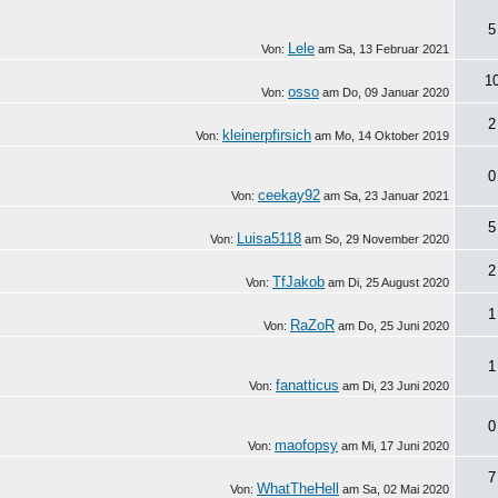
5
Lele
Von:
am
Sa, 13 Februar 2021
1
osso
Von:
am
Do, 09 Januar 2020
2
kleinerpfirsich
Von:
am
Mo, 14 Oktober 2019
0
ceekay92
Von:
am
Sa, 23 Januar 2021
5
Luisa5118
Von:
am
So, 29 November 2020
2
TfJakob
Von:
am
Di, 25 August 2020
1
RaZoR
Von:
am
Do, 25 Juni 2020
1
fanatticus
Von:
am
Di, 23 Juni 2020
0
maofopsy
Von:
am
Mi, 17 Juni 2020
7
WhatTheHell
Von:
am
Sa, 02 Mai 2020