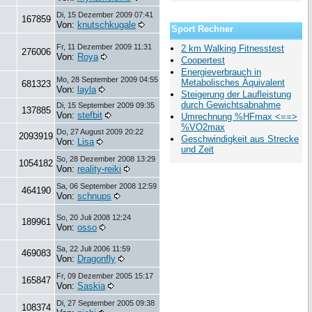
Di, 15 Dezember 2009 07:41
167859
Von:
knutschkugale
Sport Rechner
Fr, 11 Dezember 2009 11:31
2 km Walking Fitnesstest
276006
Von:
Roya
Coopertest
Energieverbrauch in
Mo, 28 September 2009 04:55
Metabolisches Äquivalent
681323
Von:
layla
Steigerung der Laufleistung
durch Gewichtsabnahme
Di, 15 September 2009 09:35
137885
Von:
stefbit
Umrechnung %HFmax <==>
%VO2max
Do, 27 August 2009 20:22
2093919
Geschwindigkeit aus Strecke
Von:
Lisa
und Zeit
So, 28 Dezember 2008 13:29
1054182
Von:
reality-reiki
Sa, 06 September 2008 12:59
464190
Von:
schnups
So, 20 Juli 2008 12:24
189961
Von:
osso
Sa, 22 Juli 2006 11:59
469083
Von:
Dragonfly
Fr, 09 Dezember 2005 15:17
165847
Von:
Saskia
Di, 27 September 2005 09:38
108374