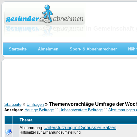
Abnehmen
In Gemeinschaft 
Startseite
Abnehmen
Sport- & Abnehmrechner
Nähr
»
»
Themenvorschläge Umfrage der Woc
Startseite
Umfragen
::
::
Anzeigen:
Heutige Beiträge
Unbeantwortete Beiträge
Abstimmungen 
Thema
Unterstützung mit Schüssler Salzen
Abstimmung:
Hilfsmittel zur Ernährungsumstellung