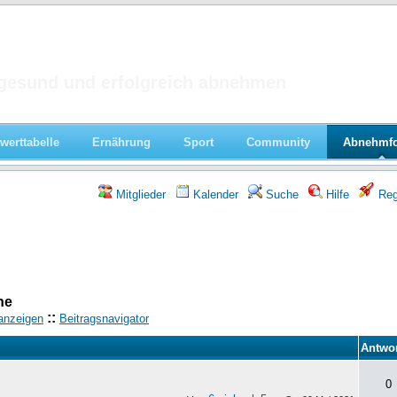
 im Forum
gesund und erfolgreich abnehmen
werttabelle
Ernährung
Sport
Community
Abnehmf
Mitglieder
Kalender
Suche
Hilfe
Regi
he
::
anzeigen
Beitragsnavigator
Antwo
0