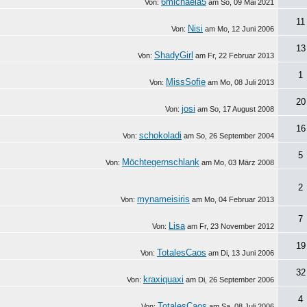
6michaela5
Von:
am
So, 09 Mai 2021
11
Nisi
Von:
am
Mo, 12 Juni 2006
13
ShadyGirl
Von:
am
Fr, 22 Februar 2013
1
MissSofie
Von:
am
Mo, 08 Juli 2013
20
josi
Von:
am
So, 17 August 2008
16
schokoladi
Von:
am
So, 26 September 2004
5
Möchtegernschlank
Von:
am
Mo, 03 März 2008
2
mynameisiris
Von:
am
Mo, 04 Februar 2013
7
Lisa
Von:
am
Fr, 23 November 2012
19
TotalesCaos
Von:
am
Di, 13 Juni 2006
32
kraxiquaxi
Von:
am
Di, 26 September 2006
4
TotalesCaos
Von:
am
Sa, 08 Juli 2006