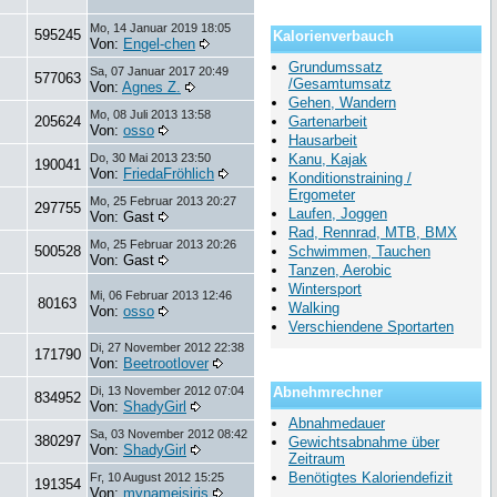
Mo, 14 Januar 2019 18:05
595245
Kalorienverbauch
Von:
Engel-chen
Grundumssatz
Sa, 07 Januar 2017 20:49
577063
/Gesamtumsatz
Von:
Agnes Z.
Gehen, Wandern
Mo, 08 Juli 2013 13:58
205624
Gartenarbeit
Von:
osso
Hausarbeit
Do, 30 Mai 2013 23:50
Kanu, Kajak
190041
Von:
FriedaFröhlich
Konditionstraining /
Ergometer
Mo, 25 Februar 2013 20:27
297755
Laufen, Joggen
Von: Gast
Rad, Rennrad, MTB, BMX
Mo, 25 Februar 2013 20:26
500528
Schwimmen, Tauchen
Von: Gast
Tanzen, Aerobic
Wintersport
Mi, 06 Februar 2013 12:46
80163
Walking
Von:
osso
Verschiendene Sportarten
Di, 27 November 2012 22:38
171790
Von:
Beetrootlover
Di, 13 November 2012 07:04
Abnehmrechner
834952
Von:
ShadyGirl
Abnahmedauer
Sa, 03 November 2012 08:42
380297
Gewichtsabnahme über
Von:
ShadyGirl
Zeitraum
Benötigtes Kaloriendefizit
Fr, 10 August 2012 15:25
191354
Von:
mynameisiris