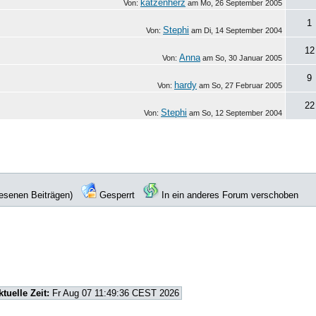
katzenherz
Von:
am
Mo, 26 September 2005
1
Stephi
Von:
am
Di, 14 September 2004
12
Anna
Von:
am
So, 30 Januar 2005
9
hardy
Von:
am
So, 27 Februar 2005
22
Stephi
Von:
am
So, 12 September 2004
lesenen Beiträgen)
Gesperrt
In ein anderes Forum verschoben
ktuelle Zeit:
Fr Aug 07 11:49:36 CEST 2026