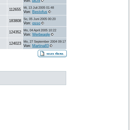
Von:
pichi
Mi, 13 Juli 2005 01:48
112655
Von:
Bestofus
So, 05 Juni 2005 00:20
183808
Von:
osso
Mo, 04 April 2005 10:22
124352
Von:
Werbeagle
Mo, 27 September 2004 09:17
124023
Von:
Martina83