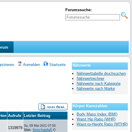
Forumssuche:
orum
strieren
Anmelden
Startseite
Nährwerte
Nährwerttabelle druchsuchen
Nährwertrechner
Nährwerte nach Kategorie
Nährwerte nach Marke
Körper Kennzahlen
Body Mass Index (BMI)
rten
Aufrufe
Letzter Beitrag
Waist Hip Ratio (WHR)
Waist-to-Height Ratio (WTHR)
So, 09 Mai 2021 07:50
1319979
Von:
6michaela5