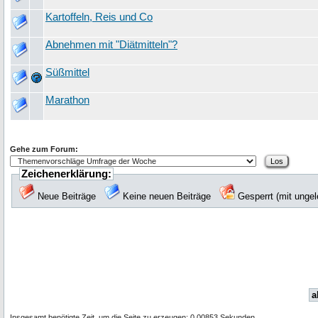
Kartoffeln, Reis und Co
Abnehmen mit "Diätmitteln"?
Süßmittel
Marathon
Gehe zum Forum:
Zeichenerklärung:
Neue Beiträge
Keine neuen Beiträge
Gesperrt (mit unge
a
Insgesamt benötigte Zeit, um die Seite zu erzeugen: 0.00853 Sekunden