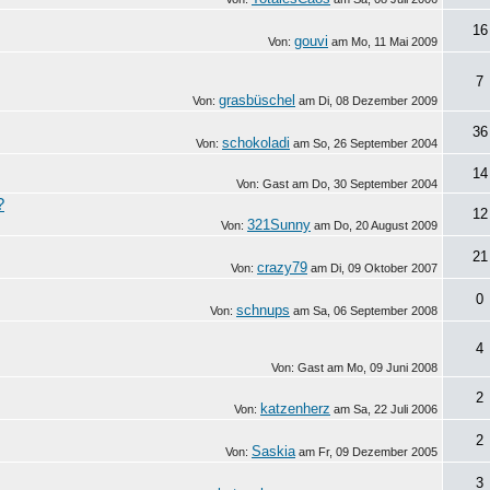
16
gouvi
Von:
am
Mo, 11 Mai 2009
7
grasbüschel
Von:
am
Di, 08 Dezember 2009
36
schokoladi
Von:
am
So, 26 September 2004
14
Von: Gast am
Do, 30 September 2004
?
12
321Sunny
Von:
am
Do, 20 August 2009
21
crazy79
Von:
am
Di, 09 Oktober 2007
0
schnups
Von:
am
Sa, 06 September 2008
4
Von: Gast am
Mo, 09 Juni 2008
2
katzenherz
Von:
am
Sa, 22 Juli 2006
2
Saskia
Von:
am
Fr, 09 Dezember 2005
3