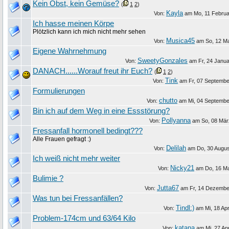
Kein Obst, kein Gemüse?
(
1
2
)
Kayla
Von:
am
Mo, 11 Febru
Ich hasse meinen Körpe
Plötzlich kann ich mich nicht mehr sehen
Musica45
Von:
am
So, 12 M
Eigene Wahrnehmung
SweetyGonzales
Von:
am
Fr, 24 Janu
DANACH......Worauf freut ihr Euch?
(
1
2
)
Tink
Von:
am
Fr, 07 Septemb
Formulierungen
chutto
Von:
am
Mi, 04 Septembe
Bin ich auf dem Weg in eine Essstörung?
Pollyanna
Von:
am
So, 08 Mär
Fressanfall hormonell bedingt???
Alle Frauen gefragt :)
Delilah
Von:
am
Do, 30 Augu
Ich weiß nicht mehr weiter
Nicky21
Von:
am
Do, 16 M
Bulimie ?
Jutta67
Von:
am
Fr, 14 Dezembe
Was tun bei Fressanfällen?
Tindl:)
Von:
am
Mi, 18 Apr
Problem-174cm und 63/64 Kilo
katana
Von:
am
Mi, 27 Apr