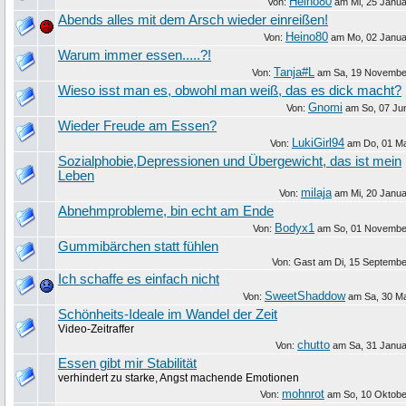
Heino80
Von:
am
Mi, 25 Janu
Abends alles mit dem Arsch wieder einreißen!
Heino80
Von:
am
Mo, 02 Janua
Warum immer essen.....?!
Tanja#L
Von:
am
Sa, 19 Novembe
Wieso isst man es, obwohl man weiß, das es dick macht?
Gnomi
Von:
am
So, 07 Ju
Wieder Freude am Essen?
LukiGirl94
Von:
am
Do, 01 M
Sozialphobie,Depressionen und Übergewicht, das ist mein
Leben
milaja
Von:
am
Mi, 20 Janu
Abnehmprobleme, bin echt am Ende
Bodyx1
Von:
am
So, 01 Novembe
Gummibärchen statt fühlen
Von: Gast am
Di, 15 Septemb
Ich schaffe es einfach nicht
SweetShaddow
Von:
am
Sa, 30 M
Schönheits-Ideale im Wandel der Zeit
Video-Zeitraffer
chutto
Von:
am
Sa, 31 Janu
Essen gibt mir Stabilität
verhindert zu starke, Angst machende Emotionen
mohnrot
Von:
am
So, 10 Oktob