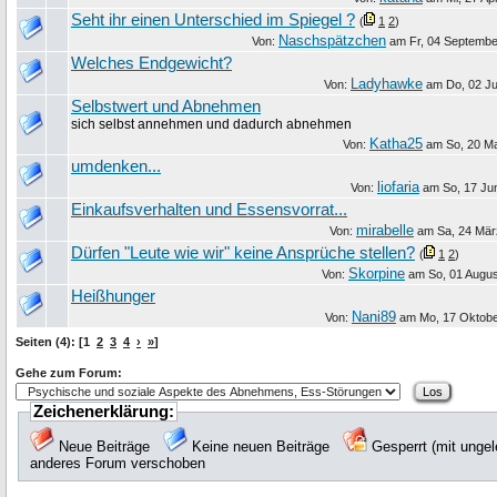
Seht ihr einen Unterschied im Spiegel ?
(
1
2
)
Naschspätzchen
Von:
am
Fr, 04 Septemb
Welches Endgewicht?
Ladyhawke
Von:
am
Do, 02 Ju
Selbstwert und Abnehmen
sich selbst annehmen und dadurch abnehmen
Katha25
Von:
am
So, 20 M
umdenken...
liofaria
Von:
am
So, 17 Ju
Einkaufsverhalten und Essensvorrat...
mirabelle
Von:
am
Sa, 24 Mär
Dürfen "Leute wie wir" keine Ansprüche stellen?
(
1
2
)
Skorpine
Von:
am
So, 01 Augu
Heißhunger
Nani89
Von:
am
Mo, 17 Oktobe
Seiten (4): [1
2
3
4
›
»
]
Gehe zum Forum:
Zeichenerklärung:
Neue Beiträge
Keine neuen Beiträge
Gesperrt (mit unge
anderes Forum verschoben