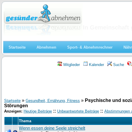
Abnehmen
In Gemeinschaft 
Startseite
Abnehmen
Sport- & Abnehmrechner
Nähr
Mitglieder
Kalender
Suche
»
»
Psychische und sozi
Startseite
Gesundheit, Ernährung, Fitness
Störungen
::
::
Anzeigen:
Heutige Beiträge
Unbeantwortete Beiträge
Abstimmungen 
Thema
Wenn essen deine Seele streichelt