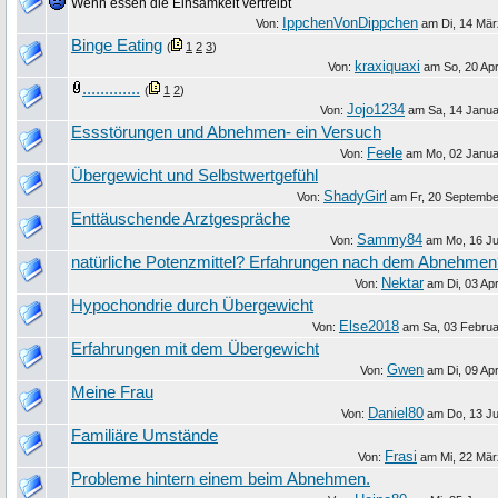
Wenn essen die Einsamkeit vertreibt
IppchenVonDippchen
Von:
am
Di, 14 Mä
Binge Eating
(
1
2
3
)
kraxiquaxi
Von:
am
So, 20 Apr
.............
(
1
2
)
Jojo1234
Von:
am
Sa, 14 Janu
Essstörungen und Abnehmen- ein Versuch
Feele
Von:
am
Mo, 02 Janua
Übergewicht und Selbstwertgefühl
ShadyGirl
Von:
am
Fr, 20 Septemb
Enttäuschende Arztgespräche
Sammy84
Von:
am
Mo, 16 Ju
natürliche Potenzmittel? Erfahrungen nach dem Abnehmen
Nektar
Von:
am
Di, 03 Apr
Hypochondrie durch Übergewicht
Else2018
Von:
am
Sa, 03 Febru
Erfahrungen mit dem Übergewicht
Gwen
Von:
am
Di, 09 Apr
Meine Frau
Daniel80
Von:
am
Do, 13 Ju
Familiäre Umstände
Frasi
Von:
am
Mi, 22 Mä
Probleme hintern einem beim Abnehmen.