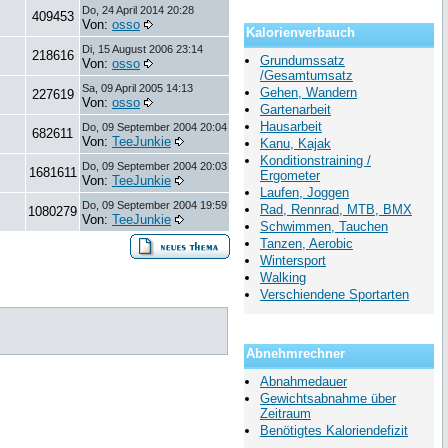
Do, 24 April 2014 20:28
409453
Von:
osso
Kalorienverbauch
Di, 15 August 2006 23:14
218616
Grundumssatz
Von:
osso
/Gesamtumsatz
Sa, 09 April 2005 14:13
Gehen, Wandern
227619
Von:
osso
Gartenarbeit
Hausarbeit
Do, 09 September 2004 20:04
682611
Von:
TeeJunkie
Kanu, Kajak
Konditionstraining /
Do, 09 September 2004 20:03
1681611
Ergometer
Von:
TeeJunkie
Laufen, Joggen
Do, 09 September 2004 19:59
Rad, Rennrad, MTB, BMX
1080279
Von:
TeeJunkie
Schwimmen, Tauchen
Tanzen, Aerobic
Wintersport
Walking
Verschiendene Sportarten
Abnehmrechner
Abnahmedauer
Gewichtsabnahme über
Zeitraum
Benötigtes Kaloriendefizit