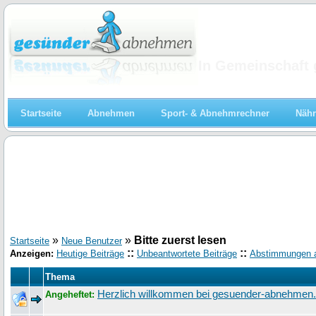
Abnehmen
In Gemeinschaft 
Startseite
Abnehmen
Sport- & Abnehmrechner
Nähr
»
»
Bitte zuerst lesen
Startseite
Neue Benutzer
::
::
Anzeigen:
Heutige Beiträge
Unbeantwortete Beiträge
Abstimmungen 
Thema
Herzlich willkommen bei gesuender-abnehmen
Angeheftet: