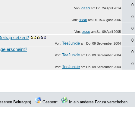
0
osso
Von:
am
Do, 24 April 2014
0
osso
Von:
am
Di, 15 August 2006
0
osso
Von:
am
Sa, 09 April 2005
eitrag setzen?
0
TeeJunkie
Von:
am
Do, 09 September 2004
räge erscheint?
0
TeeJunkie
Von:
am
Do, 09 September 2004
0
TeeJunkie
Von:
am
Do, 09 September 2004
lesenen Beiträgen)
Gesperrt
In ein anderes Forum verschoben