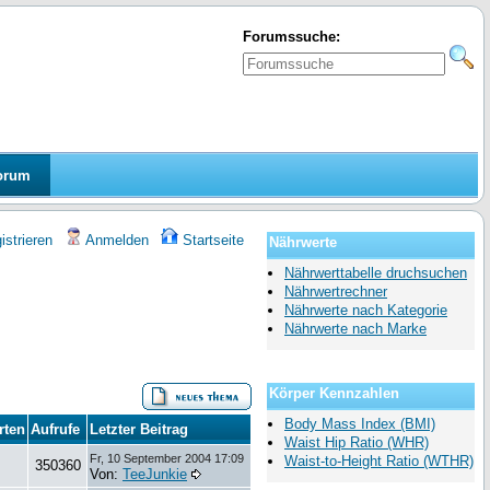
Forumssuche:
orum
strieren
Anmelden
Startseite
Nährwerte
Nährwerttabelle druchsuchen
Nährwertrechner
Nährwerte nach Kategorie
Nährwerte nach Marke
Körper Kennzahlen
Body Mass Index (BMI)
rten
Aufrufe
Letzter Beitrag
Waist Hip Ratio (WHR)
Fr, 10 September 2004 17:09
Waist-to-Height Ratio (WTHR)
350360
Von:
TeeJunkie