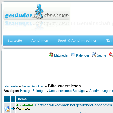
Abnehmen
In Gemeinschaft 
Startseite
Abnehmen
Sport- & Abnehmrechner
Nähr
Mitglieder
Kalender
Suche
»
»
Bitte zuerst lesen
Startseite
Neue Benutzer
::
::
Anzeigen:
Heutige Beiträge
Unbeantwortete Beiträge
Abstimmungen 
Thema
Herzlich willkommen bei gesuender-abnehmen
Angeheftet: