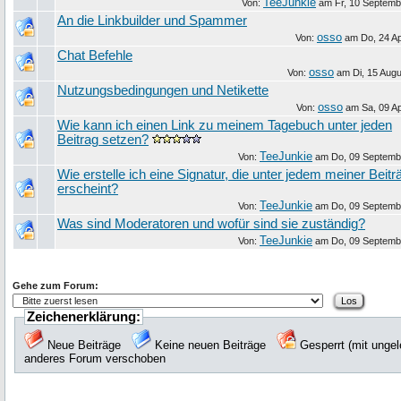
TeeJunkie
Von:
am
Fr, 10 Septemb
An die Linkbuilder und Spammer
osso
Von:
am
Do, 24 Ap
Chat Befehle
osso
Von:
am
Di, 15 Aug
Nutzungsbedingungen und Netikette
osso
Von:
am
Sa, 09 Ap
Wie kann ich einen Link zu meinem Tagebuch unter jeden
Beitrag setzen?
TeeJunkie
Von:
am
Do, 09 Septemb
Wie erstelle ich eine Signatur, die unter jedem meiner Beitr
erscheint?
TeeJunkie
Von:
am
Do, 09 Septemb
Was sind Moderatoren und wofür sind sie zuständig?
TeeJunkie
Von:
am
Do, 09 Septemb
Gehe zum Forum:
Zeichenerklärung:
Neue Beiträge
Keine neuen Beiträge
Gesperrt (mit unge
anderes Forum verschoben