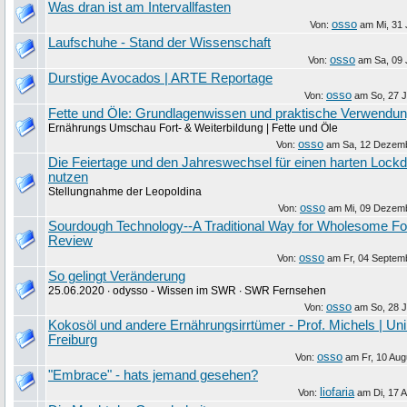
Was dran ist am Intervallfasten
osso
Von:
am
Mi, 31 
Laufschuhe - Stand der Wissenschaft
osso
Von:
am
Sa, 09 
Durstige Avocados | ARTE Reportage
osso
Von:
am
So, 27 
Fette und Öle: Grundlagenwissen und praktische Verwendu
Ernährungs Umschau Fort- & Weiterbildung | Fette und Öle
osso
Von:
am
Sa, 12 Dezem
Die Feiertage und den Jahreswechsel für einen harten Lock
nutzen
Stellungnahme der Leopoldina
osso
Von:
am
Mi, 09 Dezem
Sourdough Technology--A Traditional Way for Wholesome Fo
Review
osso
Von:
am
Fr, 04 Septem
So gelingt Veränderung
25.06.2020 ∙ odysso - Wissen im SWR ∙ SWR Fernsehen
osso
Von:
am
So, 28 
Kokosöl und andere Ernährungsirrtümer - Prof. Michels | Unik
Freiburg
osso
Von:
am
Fr, 10 Au
"Embrace" - hats jemand gesehen?
liofaria
Von:
am
Di, 17 A