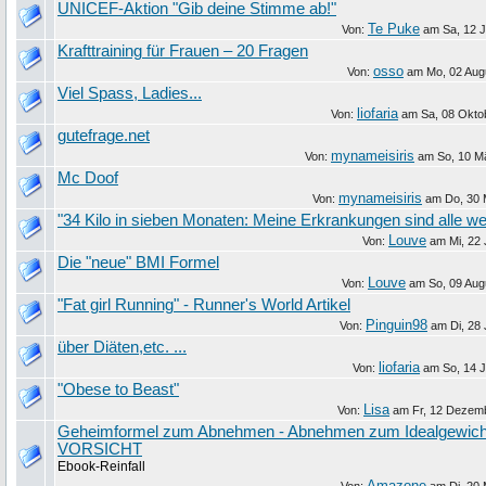
UNICEF-Aktion "Gib deine Stimme ab!"
Te Puke
Von:
am
Sa, 12 
Krafttraining für Frauen – 20 Fragen
osso
Von:
am
Mo, 02 Aug
Viel Spass, Ladies...
liofaria
Von:
am
Sa, 08 Okto
gutefrage.net
mynameisiris
Von:
am
So, 10 M
Mc Doof
mynameisiris
Von:
am
Do, 30 
"34 Kilo in sieben Monaten: Meine Erkrankungen sind alle w
Louve
Von:
am
Mi, 22 
Die "neue" BMI Formel
Louve
Von:
am
So, 09 Aug
"Fat girl Running" - Runner's World Artikel
Pinguin98
Von:
am
Di, 28 
über Diäten,etc. ...
liofaria
Von:
am
So, 14 
"Obese to Beast"
Lisa
Von:
am
Fr, 12 Dezem
Geheimformel zum Abnehmen - Abnehmen zum Idealgewich
VORSICHT
Ebook-Reinfall
Amazone