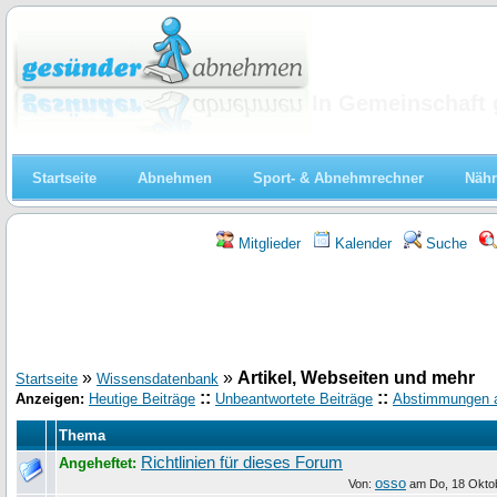
Abnehmen
In Gemeinschaft 
Startseite
Abnehmen
Sport- & Abnehmrechner
Nähr
Mitglieder
Kalender
Suche
»
»
Artikel, Webseiten und mehr
Startseite
Wissensdatenbank
::
::
Anzeigen:
Heutige Beiträge
Unbeantwortete Beiträge
Abstimmungen 
Thema
Richtlinien für dieses Forum
Angeheftet:
osso
Von:
am
Do, 18 Okto