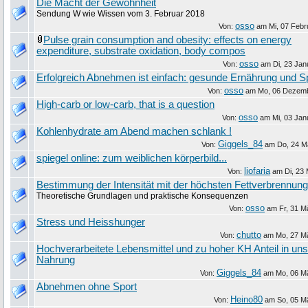
Die Macht der Gewohnheit
Sendung W wie Wissen vom 3. Februar 2018
osso
Von:
am
Mi, 07 Febr
Pulse grain consumption and obesity: effects on energy
expenditure, substrate oxidation, body compos
osso
Von:
am
Di, 23 Ja
Erfolgreich Abnehmen ist einfach: gesunde Ernährung und S
osso
Von:
am
Mo, 06 Dezem
High-carb or low-carb, that is a question
osso
Von:
am
Mi, 03 Jan
Kohlenhydrate am Abend machen schlank !
Giggels_84
Von:
am
Do, 24 M
spiegel online: zum weiblichen körperbild...
liofaria
Von:
am
Di, 23
Bestimmung der Intensität mit der höchsten Fettverbrennung
Theoretische Grundlagen und praktische Konsequenzen
osso
Von:
am
Fr, 31 M
Stress und Heisshunger
chutto
Von:
am
Mo, 27 M
Hochverarbeitete Lebensmittel und zu hoher KH Anteil in un
Nahrung
Giggels_84
Von:
am
Mo, 06 M
Abnehmen ohne Sport
Heino80
Von:
am
So, 05 M