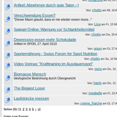
Von:
am
Di, 20
Artikel: Abnehmen durch gute Taten :-)
chutto
Von:
am
Mi, 16 A
Verschwendung Essen?
"Dieser Mann glaubt, dass er nie wieder essen muss..."
Lisa
Von:
am
Fr, 15 M
Spiegel Online: Warnung vor Schlankheitsmittel
chutto
Von:
am
Do, 25 A
Depressive essen mehr Schokolade
Artikel in SPON, 27. April 2010
gouvi
Von:
am
Di, 27 A
Sporternährung - Swiss Forum for Sport Nutrition
chutto
Von:
am
So, 10 M
Video Vortrag: "Krafttraining im Ausdauersport"
osso
Von:
am
Do, 19 
Biomasse Mensch
ökologische Bedrohung durch Übergewicht
hardy
Von:
am
Do, 12 
The Biggest Loser
mirabelle
Von:
am
Fr, 22 
Laufstrecke messen
creme_fraiche
Von:
am
Di, 17 A
Seiten (5): [1
2
3
4
5
›
»
]
Gehe zum Forum: