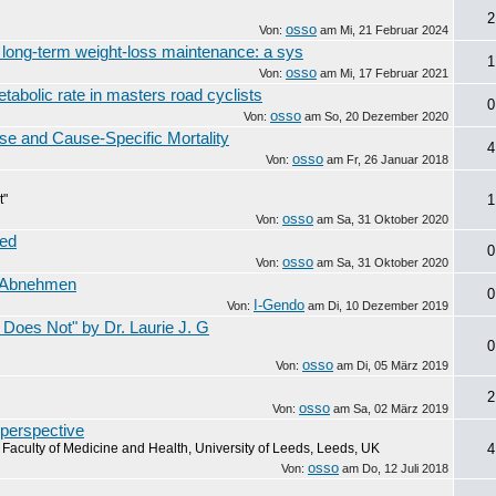
2
osso
Von:
am
Mi, 21 Februar 2024
l long-term weight-loss maintenance: a sys
1
osso
Von:
am
Mi, 17 Februar 2021
etabolic rate in masters road cyclists
0
osso
Von:
am
So, 20 Dezember 2020
use and Cause-Specific Mortality
4
osso
Von:
am
Fr, 26 Januar 2018
t"
1
osso
Von:
am
Sa, 31 Oktober 2020
eed
0
osso
Von:
am
Sa, 31 Oktober 2020
m Abnehmen
0
I-Gendo
Von:
am
Di, 10 Dezember 2019
Does Not" by Dr. Laurie J. G
0
osso
Von:
am
Di, 05 März 2019
2
osso
Von:
am
Sa, 02 März 2019
 perspective
Faculty of Medicine and Health, University of Leeds, Leeds, UK
4
osso
Von:
am
Do, 12 Juli 2018