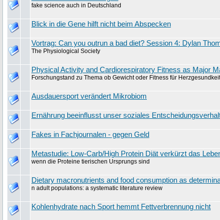
fake science auch in Deutschland
Blick in die Gene hilft nicht beim Abspecken
Vortrag: Can you outrun a bad diet? Session 4: Dylan Th
The Physiological Society
Physical Activity and Cardiorespiratory Fitness as Major M
Forschungstand zu Thema ob Gewicht oder Fitness für Herzgesundkeit
Ausdauersport verändert Mikrobiom
Ernährung beeinflusst unser soziales Entscheidungsverhal
Fakes in Fachjournalen - gegen Geld
Metastudie: Low-Carb/High Protein Diät verkürzt das Leben
wenn die Proteine tierischen Ursprungs sind
Dietary macronutrients and food consumption as determina
n adult populations: a systematic literature review
Kohlenhydrate nach Sport hemmt Fettverbrennung nicht