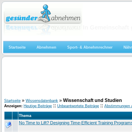
Abnehmen
In Gemeinschaft 
Startseite
Abnehmen
Sport- & Abnehmrechner
Nähr
»
»
Wissenschaft und Studien
Startseite
Wissensdatenbank
::
::
Anzeigen:
Heutige Beiträge
Unbeantwortete Beiträge
Abstimmungen 
Thema
No Time to Lift? Designing Time‑Efficient Training Program