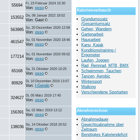
Fr, 23 Februar 2024 15:30
55694
Von:
osso
Kalorienverbauch
Do, 06 Januar 2022 18:02
153552
Grundumssatz
Von: Gast
/Gesamtumsatz
So, 20 Dezember 2020 12:58
Gehen, Wandern
563985
Von:
osso
Gartenarbeit
Hausarbeit
So, 01 November 2020 18:46
461547
Von:
osso
Kanu, Kajak
Konditionstraining /
So, 01 November 2020 09:02
Ergometer
177214
Von:
osso
Laufen, Joggen
Rad, Rennrad, MTB, BMX
Sa, 31 Oktober 2020 10:25
65168
Schwimmen, Tauchen
Von:
osso
Tanzen, Aerobic
Di, 10 Dezember 2019 13:07
Wintersport
80929
Von:
I-Gendo
Walking
Verschiendene Sportarten
Di, 05 März 2019 17:45
324627
Von:
osso
Sa, 02 März 2019 13:12
Abnehmrechner
156391
Von:
osso
Abnahmedauer
Gewichtsabnahme über
So, 14 Oktober 2018 20:52
138036
Von:
osso
Zeitraum
Benötigtes Kaloriendefizit