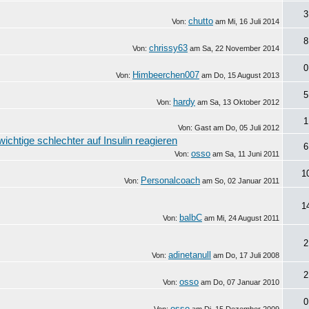
3
chutto
Von:
am
Mi, 16 Juli 2014
8
chrissy63
Von:
am
Sa, 22 November 2014
0
Himbeerchen007
Von:
am
Do, 15 August 2013
5
hardy
Von:
am
Sa, 13 Oktober 2012
1
Von: Gast am
Do, 05 Juli 2012
chtige schlechter auf Insulin reagieren
6
osso
Von:
am
Sa, 11 Juni 2011
1
Personalcoach
Von:
am
So, 02 Januar 2011
1
balbC
Von:
am
Mi, 24 August 2011
2
adinetanull
Von:
am
Do, 17 Juli 2008
2
osso
Von:
am
Do, 07 Januar 2010
0
osso