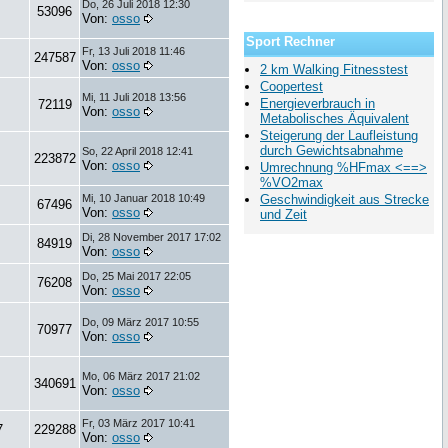
Do, 26 Juli 2018 12:30
53096
Von:
osso
Sport Rechner
Fr, 13 Juli 2018 11:46
247587
Von:
osso
2 km Walking Fitnesstest
Coopertest
Mi, 11 Juli 2018 13:56
Energieverbrauch in
72119
Von:
osso
Metabolisches Äquivalent
Steigerung der Laufleistung
durch Gewichtsabnahme
So, 22 April 2018 12:41
223872
Von:
osso
Umrechnung %HFmax <==>
%VO2max
Mi, 10 Januar 2018 10:49
Geschwindigkeit aus Strecke
67496
Von:
osso
und Zeit
Di, 28 November 2017 17:02
84919
Von:
osso
Do, 25 Mai 2017 22:05
76208
Von:
osso
Do, 09 März 2017 10:55
70977
Von:
osso
Mo, 06 März 2017 21:02
340691
Von:
osso
Fr, 03 März 2017 10:41
7
229288
Von:
osso