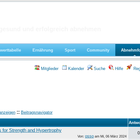
 im Forum
gesund und erfolgreich abnehmen
werttabelle
Ernährung
Sport
Community
Abnehmf
Mitglieder
Kalender
Suche
Hilfe
Regi
::
anzeigen
Beitragsnavigator
Antwo
s for Strength and Hypertrophy
0
osso
Von:
am
Mi, 06 März 2024