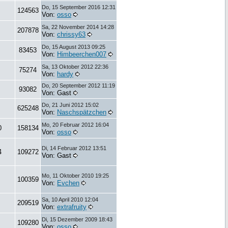
Do, 15 September 2016 12:31
124563
Von:
osso
Sa, 22 November 2014 14:28
207878
Von:
chrissy63
Do, 15 August 2013 09:25
83453
Von:
Himbeerchen007
Sa, 13 Oktober 2012 22:36
75274
Von:
hardy
Do, 20 September 2012 11:19
93082
Von: Gast
Do, 21 Juni 2012 15:02
625248
Von:
Naschspätzchen
Mo, 20 Februar 2012 16:04
0
158134
Von:
osso
Di, 14 Februar 2012 13:51
4
109272
Von: Gast
Mo, 11 Oktober 2010 19:25
100359
Von:
Evchen
Sa, 10 April 2010 12:04
209519
Von:
extrafruity
Di, 15 Dezember 2009 18:43
109280
Von:
osso