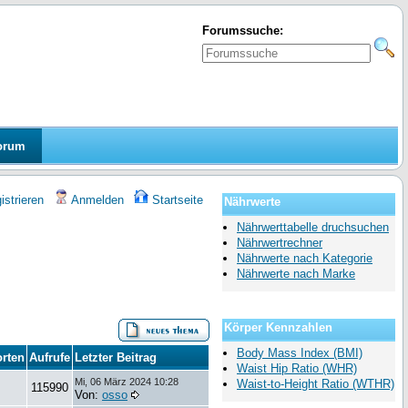
Forumssuche:
orum
strieren
Anmelden
Startseite
Nährwerte
Nährwerttabelle druchsuchen
Nährwertrechner
Nährwerte nach Kategorie
Nährwerte nach Marke
Körper Kennzahlen
Body Mass Index (BMI)
rten
Aufrufe
Letzter Beitrag
Waist Hip Ratio (WHR)
Mi, 06 März 2024 10:28
Waist-to-Height Ratio (WTHR)
115990
Von:
osso