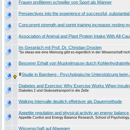
Frauen profitieren schneller von Sport als Männer
Perspectives into the experience of successful, substantia
Concurrent strength and sprint training increases resting m
Association of Animal and Plant Protein Intake With All-Ca
Im Gespräch mit Prof. Dr. Christian Drosten
"So etwas wie eine Meinung gibt es eigentlich in der Wissenschaft nich
Besserer Erhalt von Muskelmasse durch Kohlenhydratref
Studie in Bamberg - Psychologische Unterstützung bei
Diabetes and Exercise: Why Exercise Works When Insulin 
Diabetes 2 und Glukosetransport in die Zelle
Walking Intervalle deutlich effektiver als Dauermethode
Appetite regulation and physical activity an energy balance
Appetite Control and Energy Balance Research, School of Psychology, 
Wissenschaft auf Abwegen