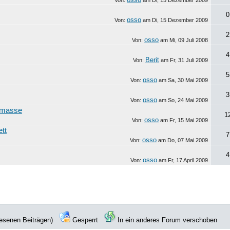
Von:
am
Di, 15 Dezember 2009
0
osso
Von:
am
Di, 15 Dezember 2009
2
osso
Von:
am
Mi, 09 Juli 2008
4
Berit
Von:
am
Fr, 31 Juli 2009
5
osso
Von:
am
Sa, 30 Mai 2009
3
osso
Von:
am
So, 24 Mai 2009
elmasse
1
osso
Von:
am
Fr, 15 Mai 2009
ett
7
osso
Von:
am
Do, 07 Mai 2009
4
osso
Von:
am
Fr, 17 April 2009
lesenen Beiträgen)
Gesperrt
In ein anderes Forum verschoben