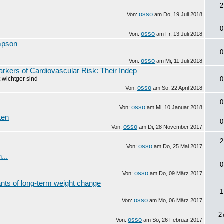
2
osso
Von:
am
Do, 19 Juli 2018
0
osso
Von:
am
Fr, 13 Juli 2018
ompson
0
osso
Von:
am
Mi, 11 Juli 2018
arkers of Cardiovascular Risk: Their Indep
 wichtger sind
0
osso
Von:
am
So, 22 April 2018
0
osso
Von:
am
Mi, 10 Januar 2018
ten
0
osso
Von:
am
Di, 28 November 2017
2
osso
Von:
am
Do, 25 Mai 2017
...
0
osso
Von:
am
Do, 09 März 2017
nts of long-term weight change
1
osso
Von:
am
Mo, 06 März 2017
2
osso
Von:
am
So, 26 Februar 2017