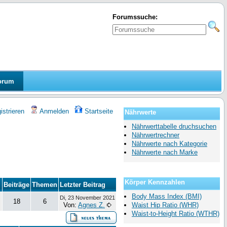
Forumssuche:
orum
strieren
Anmelden
Startseite
Nährwerte
Nährwerttabelle druchsuchen
Nährwertrechner
Nährwerte nach Kategorie
Nährwerte nach Marke
Körper Kennzahlen
Beiträge
Themen
Letzter Beitrag
Body Mass Index (BMI)
Di, 23 November 2021
18
6
Von:
Agnes Z.
Waist Hip Ratio (WHR)
Waist-to-Height Ratio (WTHR)