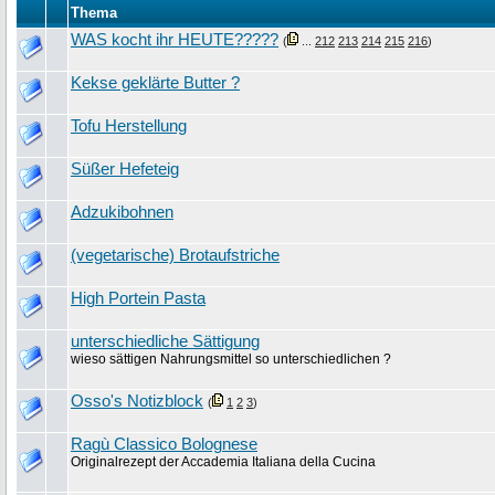
Thema
WAS kocht ihr HEUTE?????
(
...
212
213
214
215
216
)
Kekse geklärte Butter ?
Tofu Herstellung
Süßer Hefeteig
Adzukibohnen
(vegetarische) Brotaufstriche
High Portein Pasta
unterschiedliche Sättigung
wieso sättigen Nahrungsmittel so unterschiedlichen ?
Osso's Notizblock
(
1
2
3
)
Ragù Classico Bolognese
Originalrezept der Accademia Italiana della Cucina