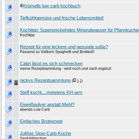
Krümells low carb kochbuch
Tiefkühlgemüse und frische Lebensmittel!
Kochtipp: Superprickelndes Mineralwasser für Pfannkuche
Kochtipp
Rezept für eine leckere und gesunde soße?
Passend zu Vollkorn Spaghetti und Brokkoli!
Cabri lässt es sich schmecken
meine Rezeptsammlung - wird noch und nach ergänzt
nickys Rezeptsammlung
(
1
2
)
Steff kocht....meistens KH-arm
Eiweißpulver anstatt Mehl?
abends Low Carb
Einfaches Brotrezept
JuMas Slow-Carb-Küche
Senf-Hähnchen