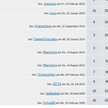
Jujumaru
Von:
am
Fr, 13 Februar 2015
31
25
osso
Von:
am
Do, 22 Januar 2015
6
16
Kräuterhexe
Von:
am
Mo, 22 September 2014
3
10
SweetyGonzales
Von:
am
Mi, 29 Januar 2014
3
8
Massreya
Von:
am
Do, 14 August 2014
1
8
Massreya
Von:
am
Do, 14 August 2014
7
9
Schnuckilein
Von:
am
Mo, 28 Februar 2011
0
9
AD DI
Von:
am
Sa, 26 Juli 2014
15
12
ladidadida
Von:
am
Mo, 20 April 2009
10
15
Sylvia66
Von:
am
Mo, 25 Februar 2008