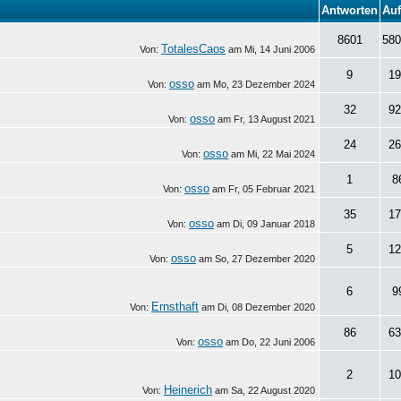
Antworten
Auf
8601
580
TotalesCaos
Von:
am
Mi, 14 Juni 2006
9
19
osso
Von:
am
Mo, 23 Dezember 2024
32
92
osso
Von:
am
Fr, 13 August 2021
24
26
osso
Von:
am
Mi, 22 Mai 2024
1
8
osso
Von:
am
Fr, 05 Februar 2021
35
17
osso
Von:
am
Di, 09 Januar 2018
5
12
osso
Von:
am
So, 27 Dezember 2020
6
9
Ernsthaft
Von:
am
Di, 08 Dezember 2020
86
63
osso
Von:
am
Do, 22 Juni 2006
2
10
Heinerich
Von:
am
Sa, 22 August 2020