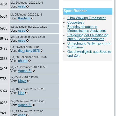
Mo, 10 August 2020 14:49
4734
Von:
osso
Sport Rechner
Mi, 05 August 2020 21:43
5564
2 km Walking Fitnesstest
Von:
Keglerin
Coopertest
Energieverbrauch in
Sa, 30 November 2019 18:20
5933
Von:
osso
Metabolisches Äquivalent
Steigerung der Laufleistung
Mo, 28 Oktober 2019 12:09
38429
durch Gewichtsabnahme
Von:
osso
Umrechnung %HFmax <==>
Do, 26 April 2018 10:04
%VO2max
3473
Von:
die_nicky1976
Geschwindigkeit aus Strecke
und Zeit
Do, 28 Dezember 2017 18:32
3653
Von:
chutto
Mi, 27 Dezember 2017 11:50
3496
Von:
Agnes Z.
Fr, 05 Mai 2017 12:08
7758
Von:
Maya
Do, 16 Februar 2017 15:28
15074
Von:
Lisa
Do, 09 Februar 2017 17:48
0233
Von:
Agnes Z.
Mo, 23 Januar 2017 20:03
2921
Von:
osso