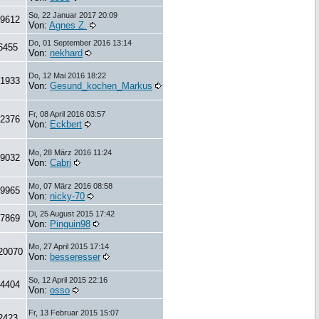
So, 22 Januar 2017 20:09
9612
Von:
Agnes Z.
Do, 01 September 2016 13:14
6455
Von:
nekhard
Do, 12 Mai 2016 18:22
1933
Von:
Gesund_kochen_Markus
Fr, 08 April 2016 03:57
2376
Von:
Eckbert
Mo, 28 März 2016 11:24
9032
Von:
Cabri
Mo, 07 März 2016 08:58
9965
Von:
nicky-70
Di, 25 August 2015 17:42
7869
Von:
Pinguin98
Mo, 27 April 2015 17:14
20070
Von:
besseresser
So, 12 April 2015 22:16
14404
Von:
osso
Fr, 13 Februar 2015 15:07
2423