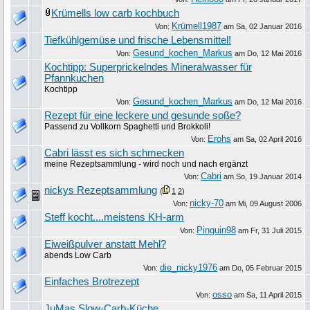
Krümells low carb kochbuch
Krümell1987
Von:
am
Sa, 02 Januar 2016
Tiefkühlgemüse und frische Lebensmittel!
Gesund_kochen_Markus
Von:
am
Do, 12 Mai 2016
Kochtipp: Superprickelndes Mineralwasser für
Pfannkuchen
Kochtipp
Gesund_kochen_Markus
Von:
am
Do, 12 Mai 2016
Rezept für eine leckere und gesunde soße?
Passend zu Vollkorn Spaghetti und Brokkoli!
Erohs
Von:
am
Sa, 02 April 2016
Cabri lässt es sich schmecken
meine Rezeptsammlung - wird noch und nach ergänzt
Cabri
Von:
am
So, 19 Januar 2014
nickys Rezeptsammlung
(
1
2
)
nicky-70
Von:
am
Mi, 09 August 2006
Steff kocht....meistens KH-arm
Pinguin98
Von:
am
Fr, 31 Juli 2015
Eiweißpulver anstatt Mehl?
abends Low Carb
die_nicky1976
Von:
am
Do, 05 Februar 2015
Einfaches Brotrezept
osso
Von:
am
Sa, 11 April 2015
JuMas Slow-Carb-Küche