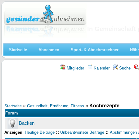
Abnehmen
In Gemeinschaft 
Startseite
Abnehmen
Sport- & Abnehmrechner
Nähr
Mitglieder
Kalender
Suche
»
»
Kochrezepte
Startseite
Gesundheit, Ernährung, Fitness
Forum
Backen
::
::
Anzeigen:
Heutige Beiträge
Unbeantwortete Beiträge
Abstimmungen 