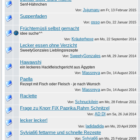
Senf-Hähnchen
Jujumaru
Von:
am
Fr, 13 Februar 2015
Suppenfaden
osso
Von:
am
Do, 22 Januar 2015
Früchtemüsli selbst gemacht
idee suche^^
Kräuterhexe
Von:
am
Mo, 22 September 2014
Lecker essen ohne Verzicht
SweetyGonzales Lieblingsrezepte
SweetyGonzales
Von:
am
Mi, 29 Januar 2014
Hawawshi
ein leckeres Hackfleischgericht aus Ägypten
Massreya
Von:
am
Do, 14 August 2014
Paella
Rezept mit Fisch oder Fleisch - je nach Wunsch
Massreya
Von:
am
Do, 14 August 2014
Raclette
Schnuckilein
Von:
am
Mo, 28 Februar 2011
Frage zu Knorr FiX Paprika.Rahm Schnitzel
AD DI
Von:
am
Sa, 26 Juli 2014
lecker lecker!
ladidadida
Von:
am
Mo, 20 April 2009
Sylvia66 fettarme und schnelle Rezepte
Sylvia66
Von:
am
Mo, 25 Februar 2008