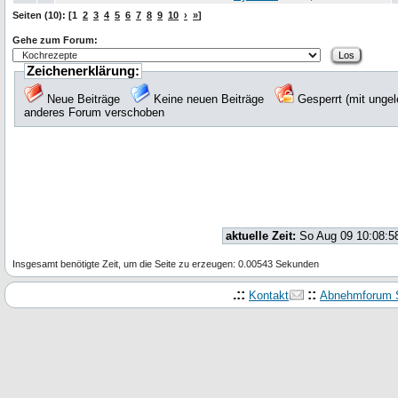
Seiten (10): [1
2
3
4
5
6
7
8
9
10
›
»
]
Gehe zum Forum:
Zeichenerklärung:
Neue Beiträge
Keine neuen Beiträge
Gesperrt (mit unge
anderes Forum verschoben
aktuelle Zeit:
So Aug 09 10:08:5
Insgesamt benötigte Zeit, um die Seite zu erzeugen: 0.00543 Sekunden
.::
::
Kontakt
Abnehmforum S