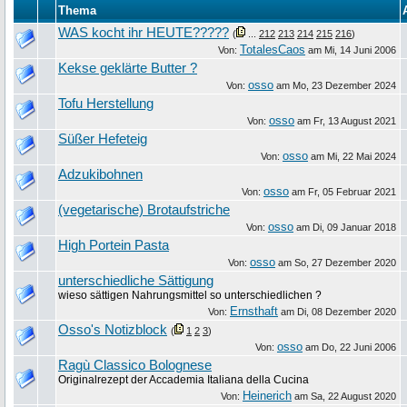
Thema
WAS kocht ihr HEUTE?????
(
...
212
213
214
215
216
)
TotalesCaos
Von:
am
Mi, 14 Juni 2006
Kekse geklärte Butter ?
osso
Von:
am
Mo, 23 Dezember 2024
Tofu Herstellung
osso
Von:
am
Fr, 13 August 2021
Süßer Hefeteig
osso
Von:
am
Mi, 22 Mai 2024
Adzukibohnen
osso
Von:
am
Fr, 05 Februar 2021
(vegetarische) Brotaufstriche
osso
Von:
am
Di, 09 Januar 2018
High Portein Pasta
osso
Von:
am
So, 27 Dezember 2020
unterschiedliche Sättigung
wieso sättigen Nahrungsmittel so unterschiedlichen ?
Ernsthaft
Von:
am
Di, 08 Dezember 2020
Osso's Notizblock
(
1
2
3
)
osso
Von:
am
Do, 22 Juni 2006
Ragù Classico Bolognese
Originalrezept der Accademia Italiana della Cucina
Heinerich
Von:
am
Sa, 22 August 2020