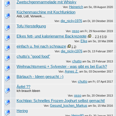
Zwetschgenmarmelade mit Whisky
Heinerich
Von:
am
So, 09 August 2020
Küchenmaschine mit Kochfunktion
Aldi, Lidl, Vorwerk....
die_nicky1976
Von:
am
Di, 18 Oktober 2016
Tofu Herstellgung
osso
Von:
am
Fr, 29 November 2019
Elkes fett- und kalorienarme Backrezepte
(
...
2
3
4
5
6
)
Elke
Von:
am
So, 18 Mai 2008
einfach u. frei nach schnauze
(
1
2
)
die_nicky1976
Von:
am
Di, 13 Februar 2007
chutto's "good food"
chutto
Von:
am
Sa, 23 Februar 2013
Weihnachtsmenü + Sylvester - was gibt es bei Euch?
Agnes Z.
Von:
am
So, 03 Dezember 2017
Bärlauch - Ideen gesucht :-)
chutto
Von:
am
Fr, 07 April 2017
Äpfel ??
Ich brauch Ideen
osso
Von:
am
So, 20 Oktober 2013
Kochtipp: Schnelles Frozen-Joghurt selbst gemacht!
Gesund_kochen_Markus
Von:
am
So, 15 Mai 2016
Hering
Heino80
Von:
am
Fr, 20 Januar 2017