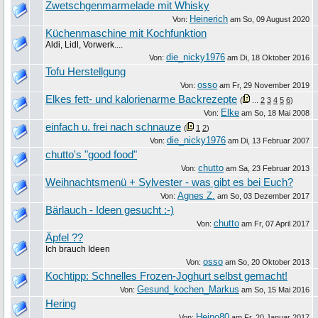
Zwetschgenmarmelade mit Whisky
Heinerich
Von:
am
So, 09 August 2020
Küchenmaschine mit Kochfunktion
Aldi, Lidl, Vorwerk....
die_nicky1976
Von:
am
Di, 18 Oktober 2016
Tofu Herstellgung
osso
Von:
am
Fr, 29 November 2019
Elkes fett- und kalorienarme Backrezepte
(
...
2
3
4
5
6
)
Elke
Von:
am
So, 18 Mai 2008
einfach u. frei nach schnauze
(
1
2
)
die_nicky1976
Von:
am
Di, 13 Februar 2007
chutto's "good food"
chutto
Von:
am
Sa, 23 Februar 2013
Weihnachtsmenü + Sylvester - was gibt es bei Euch?
Agnes Z.
Von:
am
So, 03 Dezember 2017
Bärlauch - Ideen gesucht :-)
chutto
Von:
am
Fr, 07 April 2017
Äpfel ??
Ich brauch Ideen
osso
Von:
am
So, 20 Oktober 2013
Kochtipp: Schnelles Frozen-Joghurt selbst gemacht!
Gesund_kochen_Markus
Von:
am
So, 15 Mai 2016
Hering
Heino80
Von:
am
Fr, 20 Januar 2017