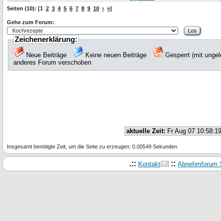
Seiten (10): [1
2
3
4
5
6
7
8
9
10
›
»
]
Gehe zum Forum:
Zeichenerklärung:
Neue Beiträge
Keine neuen Beiträge
Gesperrt (mit unge
anderes Forum verschoben
aktuelle Zeit:
Fr Aug 07 10:58:1
Insgesamt benötigte Zeit, um die Seite zu erzeugen: 0.00549 Sekunden
.::
::
Kontakt
Abnehmforum S