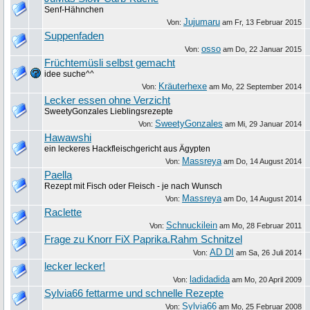
Senf-Hähnchen
Jujumaru
Von:
am
Fr, 13 Februar 2015
Suppenfaden
osso
Von:
am
Do, 22 Januar 2015
Früchtemüsli selbst gemacht
idee suche^^
Kräuterhexe
Von:
am
Mo, 22 September 2014
Lecker essen ohne Verzicht
SweetyGonzales Lieblingsrezepte
SweetyGonzales
Von:
am
Mi, 29 Januar 2014
Hawawshi
ein leckeres Hackfleischgericht aus Ägypten
Massreya
Von:
am
Do, 14 August 2014
Paella
Rezept mit Fisch oder Fleisch - je nach Wunsch
Massreya
Von:
am
Do, 14 August 2014
Raclette
Schnuckilein
Von:
am
Mo, 28 Februar 2011
Frage zu Knorr FiX Paprika.Rahm Schnitzel
AD DI
Von:
am
Sa, 26 Juli 2014
lecker lecker!
ladidadida
Von:
am
Mo, 20 April 2009
Sylvia66 fettarme und schnelle Rezepte
Sylvia66
Von:
am
Mo, 25 Februar 2008