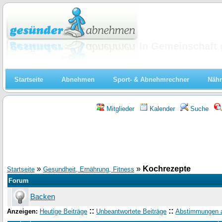
Abnehmen
In Gemeinschaft 
Startseite
Abnehmen
Sport- & Abnehmrechner
Nähr
Mitglieder
Kalender
Suche
»
»
Kochrezepte
Startseite
Gesundheit, Ernährung, Fitness
Forum
Backen
::
::
Anzeigen:
Heutige Beiträge
Unbeantwortete Beiträge
Abstimmungen 