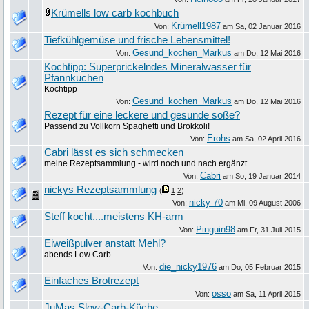
Krümells low carb kochbuch
Krümell1987
Von:
am
Sa, 02 Januar 2016
Tiefkühlgemüse und frische Lebensmittel!
Gesund_kochen_Markus
Von:
am
Do, 12 Mai 2016
Kochtipp: Superprickelndes Mineralwasser für
Pfannkuchen
Kochtipp
Gesund_kochen_Markus
Von:
am
Do, 12 Mai 2016
Rezept für eine leckere und gesunde soße?
Passend zu Vollkorn Spaghetti und Brokkoli!
Erohs
Von:
am
Sa, 02 April 2016
Cabri lässt es sich schmecken
meine Rezeptsammlung - wird noch und nach ergänzt
Cabri
Von:
am
So, 19 Januar 2014
nickys Rezeptsammlung
(
1
2
)
nicky-70
Von:
am
Mi, 09 August 2006
Steff kocht....meistens KH-arm
Pinguin98
Von:
am
Fr, 31 Juli 2015
Eiweißpulver anstatt Mehl?
abends Low Carb
die_nicky1976
Von:
am
Do, 05 Februar 2015
Einfaches Brotrezept
osso
Von:
am
Sa, 11 April 2015
JuMas Slow-Carb-Küche