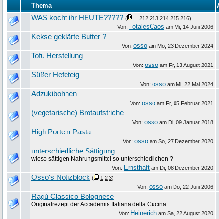
Thema
WAS kocht ihr HEUTE?????
(
...
212
213
214
215
216
)
TotalesCaos
Von:
am
Mi, 14 Juni 2006
Kekse geklärte Butter ?
osso
Von:
am
Mo, 23 Dezember 2024
Tofu Herstellung
osso
Von:
am
Fr, 13 August 2021
Süßer Hefeteig
osso
Von:
am
Mi, 22 Mai 2024
Adzukibohnen
osso
Von:
am
Fr, 05 Februar 2021
(vegetarische) Brotaufstriche
osso
Von:
am
Di, 09 Januar 2018
High Portein Pasta
osso
Von:
am
So, 27 Dezember 2020
unterschiedliche Sättigung
wieso sättigen Nahrungsmittel so unterschiedlichen ?
Ernsthaft
Von:
am
Di, 08 Dezember 2020
Osso's Notizblock
(
1
2
3
)
osso
Von:
am
Do, 22 Juni 2006
Ragù Classico Bolognese
Originalrezept der Accademia Italiana della Cucina
Heinerich
Von:
am
Sa, 22 August 2020