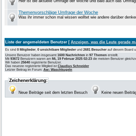
Hier ist die aktuelle Umfrage der Woche und bald auch das Umfrag
Themenvorschläge Umfrage der Woche
Was ihr immer schon mal wissen wolltet wie andere darüber denke
Liste der angemeldeten Benutzer [
Anzeigen, was die Leute gerade 
Es sind
0 Mitglieder
,
0 unsichtbare Mitglieder
und
2681 Besucher
auf diesem Board
Unsere Benutzer haben insgesamt
1600 Nachrichten
in
97 Themen
erstellt.
Mit
93672
Benutzern waren am
Mi, 19 Februar 2025 02:23
die meisten Benutzer gleichzei
Wir haben
25640
registrierte Benutzer.
Das neueste registrierte Mitglied ist
Claudius Schneider
Letzter Beitrag im Forum:
Aw: Waschkugeln
Zeichenerklärung:
Neue Beiträge seit dem letzten Besuch
Keine neuen Beiträ