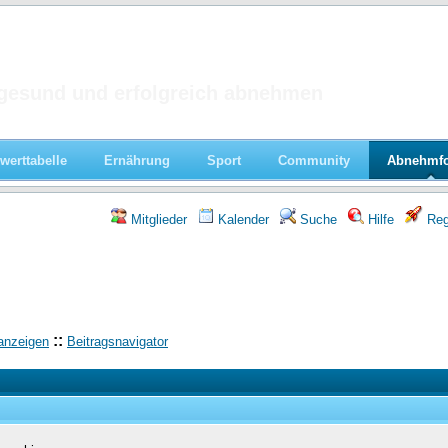
 im Forum
gesund und erfolgreich abnehmen
werttabelle
Ernährung
Sport
Community
Abnehmf
Mitglieder
Kalender
Suche
Hilfe
Regi
::
anzeigen
Beitragsnavigator