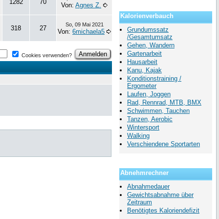
1282
70
Von:
Agnes Z.
Kalorienverbauch
So, 09 Mai 2021
318
27
Grundumssatz
Von:
6michaela5
/Gesamtumsatz
Gehen, Wandern
Gartenarbeit
Cookies verwenden?
Hausarbeit
Kanu, Kajak
Konditionstraining /
Ergometer
Laufen, Joggen
Rad, Rennrad, MTB, BMX
Schwimmen, Tauchen
Tanzen, Aerobic
Wintersport
Walking
Verschiendene Sportarten
Abnehmrechner
Abnahmedauer
Gewichtsabnahme über
Zeitraum
Benötigtes Kaloriendefizit