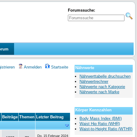
Forumssuche:
orum
strieren
Anmelden
Startseite
Nährwerte
Nährwerttabelle druchsuchen
Nährwertrechner
Nährwerte nach Kategorie
Nährwerte nach Marke
Körper Kennzahlen
Beiträge
Themen
Letzter Beitrag
Body Mass Index (BMI)
Waist Hip Ratio (WHR)
Waist-to-Height Ratio (WTHR)
Do, 15 Februar 2024