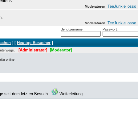
earchiv
TeeJunkie
osso
Moderatoren:
n.
TeeJunkie
osso
Moderatoren:
Benutzername:
Passwort:
machen
] [
Heutige Besucher
]
[Administrator]
[Moderator]
 unterwegs.
tig online.
ge seit dem letzten Besuch
Weiterleitung