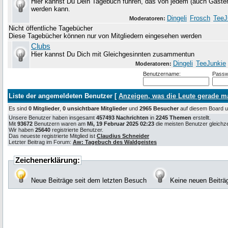
Hier kannst Du Dein Tagebuch führen, das von jedem (auch Gäste
werden kann.
Dingeli
Frosch
TeeJ
Moderatoren:
Nicht öffentliche Tagebücher
Diese Tagebücher können nur von Mitgliedern eingesehen werden
Clubs
Hier kannst Du Dich mit Gleichgesinnten zusammentun
Dingeli
TeeJunkie
Moderatoren:
Benutzername:
Passw
Liste der angemeldeten Benutzer [
Anzeigen, was die Leute gerade 
Es sind
0 Mitglieder
,
0 unsichtbare Mitglieder
und
2965 Besucher
auf diesem Board
Unsere Benutzer haben insgesamt
457493 Nachrichten
in
2245 Themen
erstellt.
Mit
93672
Benutzern waren am
Mi, 19 Februar 2025 02:23
die meisten Benutzer gleichzei
Wir haben
25640
registrierte Benutzer.
Das neueste registrierte Mitglied ist
Claudius Schneider
Letzter Beitrag im Forum:
Aw: Tagebuch des Waldgeistes
Zeichenerklärung:
Neue Beiträge seit dem letzten Besuch
Keine neuen Beiträ