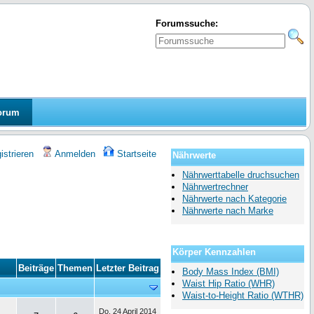
Forumssuche:
orum
strieren
Anmelden
Startseite
Nährwerte
Nährwerttabelle druchsuchen
Nährwertrechner
Nährwerte nach Kategorie
Nährwerte nach Marke
Körper Kennzahlen
Beiträge
Themen
Letzter Beitrag
Body Mass Index (BMI)
Waist Hip Ratio (WHR)
Waist-to-Height Ratio (WTHR)
Do, 24 April 2014