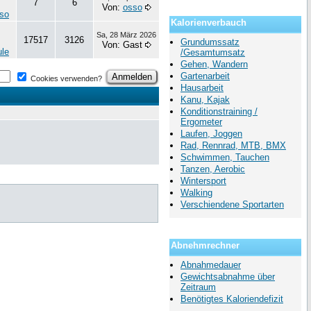
7
6
Von:
osso
so
Kalorienverbauch
Sa, 28 März 2026
17517
3126
Grundumssatz
Von: Gast
ule
/Gesamtumsatz
Gehen, Wandern
Gartenarbeit
Cookies verwenden?
Hausarbeit
Kanu, Kajak
Konditionstraining /
Ergometer
Laufen, Joggen
Rad, Rennrad, MTB, BMX
Schwimmen, Tauchen
Tanzen, Aerobic
Wintersport
Walking
Verschiendene Sportarten
Abnehmrechner
Abnahmedauer
Gewichtsabnahme über
Zeitraum
Benötigtes Kaloriendefizit