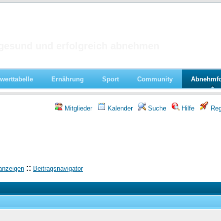
 im Forum
gesund und erfolgreich abnehmen
werttabelle
Ernährung
Sport
Community
Abnehmf
Mitglieder
Kalender
Suche
Hilfe
Regi
::
anzeigen
Beitragsnavigator