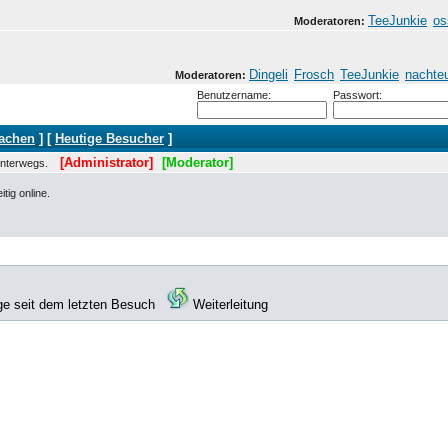
TeeJunkie
os
Moderatoren:
Dingeli
Frosch
TeeJunkie
nachte
Moderatoren:
Benutzername:
Passwort:
machen
] [
Heutige Besucher
]
[Administrator]
[Moderator]
 unterwegs.
tig online.
ge seit dem letzten Besuch
Weiterleitung