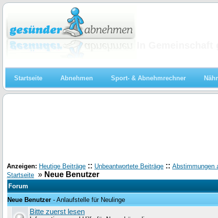
Abnehmen
In Gemeinschaft 
Startseite
Abnehmen
Sport- & Abnehmrechner
Nähr
::
::
Anzeigen:
Heutige Beiträge
Unbeantwortete Beiträge
Abstimmungen 
»
Neue Benutzer
Startseite
Forum
Neue Benutzer
- Anlaufstelle für Neulinge
Bitte zuerst lesen