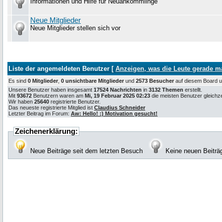
Informationen und Hilfe für Neuankömmlinge
Neue Mitglieder
Neue Mitglieder stellen sich vor
Liste der angemeldeten Benutzer [
Anzeigen, was die Leute gerade 
Es sind
0 Mitglieder
,
0 unsichtbare Mitglieder
und
2573 Besucher
auf diesem Board
Unsere Benutzer haben insgesamt
17524 Nachrichten
in
3132 Themen
erstellt.
Mit
93672
Benutzern waren am
Mi, 19 Februar 2025 02:23
die meisten Benutzer gleichzei
Wir haben
25640
registrierte Benutzer.
Das neueste registrierte Mitglied ist
Claudius Schneider
Letzter Beitrag im Forum:
Aw: Hello! :) Motivation gesucht!
Zeichenerklärung:
Neue Beiträge seit dem letzten Besuch
Keine neuen Beiträ