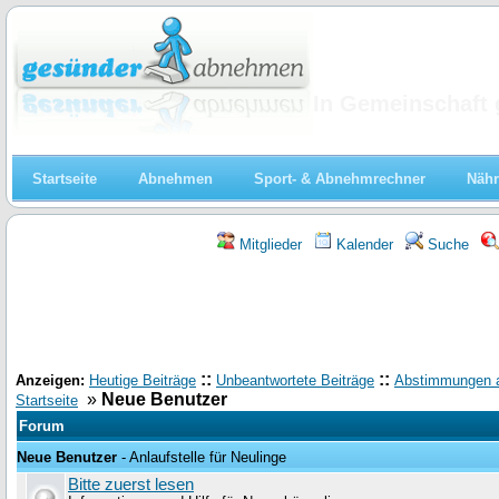
Abnehmen
In Gemeinschaft 
Startseite
Abnehmen
Sport- & Abnehmrechner
Nähr
Mitglieder
Kalender
Suche
::
::
Anzeigen:
Heutige Beiträge
Unbeantwortete Beiträge
Abstimmungen 
»
Neue Benutzer
Startseite
Forum
Neue Benutzer
- Anlaufstelle für Neulinge
Bitte zuerst lesen