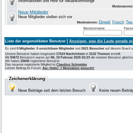
Informationen und Hilfe für Neuankömmlinge
Moderatoren
Neue Mitglieder
Neue Mitglieder stellen sich vor
Dingeli
Frosch
Tee
Moderatoren:
Benutzername:
Passw
Liste der angemeldeten Benutzer [
Anzeigen, was die Leute gerade 
Es sind
0 Mitglieder
,
0 unsichtbare Mitglieder
und
2621 Besucher
auf diesem Board
Unsere Benutzer haben insgesamt
17524 Nachrichten
in
3132 Themen
erstellt.
Mit
93672
Benutzern waren am
Mi, 19 Februar 2025 02:23
die meisten Benutzer gleichzei
Wir haben
25640
registrierte Benutzer.
Das neueste registrierte Mitglied ist
Claudius Schneider
Letzter Beitrag im Forum:
Aw: Hello! :) Motivation gesucht!
Zeichenerklärung:
Neue Beiträge seit dem letzten Besuch
Keine neuen Beiträ