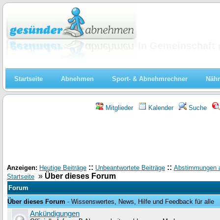
Abnehmen
In Gemeinschaft 
Startseite
Abnehmen
Sport- & Abnehmrechner
Nähr
Mitglieder
Kalender
Suche
::
::
Anzeigen:
Heutige Beiträge
Unbeantwortete Beiträge
Abstimmungen 
»
Über dieses Forum
Startseite
Forum
Über dieses Forum
- Wissenswertes, News, Hilfe und Feedback für alle
Ankündigungen