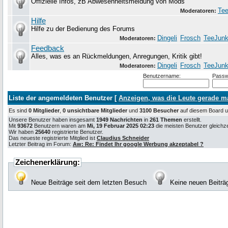
Offizielle Infos, zB Abwesenheitsmeldung von Mods
Tee
Moderatoren:
Hilfe
Hilfe zu der Bedienung des Forums
Dingeli
Frosch
TeeJunk
Moderatoren:
Feedback
Alles, was es an Rückmeldungen, Anregungen, Kritik gibt!
Dingeli
Frosch
TeeJunk
Moderatoren:
Benutzername:
Passw
Liste der angemeldeten Benutzer [
Anzeigen, was die Leute gerade 
Es sind
0 Mitglieder
,
0 unsichtbare Mitglieder
und
3100 Besucher
auf diesem Board
Unsere Benutzer haben insgesamt
1949 Nachrichten
in
261 Themen
erstellt.
Mit
93672
Benutzern waren am
Mi, 19 Februar 2025 02:23
die meisten Benutzer gleichzei
Wir haben
25640
registrierte Benutzer.
Das neueste registrierte Mitglied ist
Claudius Schneider
Letzter Beitrag im Forum:
Aw: Re: Findet Ihr google Werbung akzeptabel ?
Zeichenerklärung:
Neue Beiträge seit dem letzten Besuch
Keine neuen Beiträ