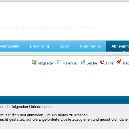
 im Forum
gesund und erfolgreich abnehmen
werttabelle
Ernährung
Sport
Community
Abnehmf
Mitglieder
Kalender
Suche
Hilfe
Regi
nen der folgenden Gründe haben:
 musst dich neu anmelden, um ein neues zu erhalten.
icht gestattet, auf die angeforderte Quelle zuzugreifen und musst dich daher