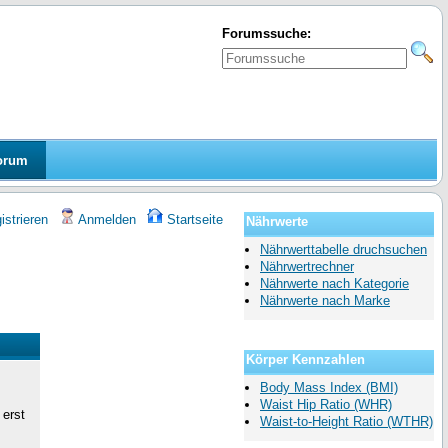
Forumssuche:
orum
strieren
Anmelden
Startseite
Nährwerte
Nährwerttabelle druchsuchen
Nährwertrechner
Nährwerte nach Kategorie
Nährwerte nach Marke
Körper Kennzahlen
Body Mass Index (BMI)
Waist Hip Ratio (WHR)
 erst
Waist-to-Height Ratio (WTHR)