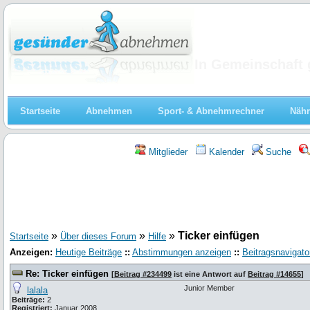
Abnehmen
In Gemeinschaft 
Startseite
Abnehmen
Sport- & Abnehmrechner
Nähr
Mitglieder
Kalender
Suche
»
»
»
Ticker einfügen
Startseite
Über dieses Forum
Hilfe
Anzeigen:
Heutige Beiträge
::
Abstimmungen anzeigen
::
Beitragsnavigato
Re: Ticker einfügen
[
Beitrag #234499
ist eine Antwort auf
Beitrag #14655
]
Junior Member
lalala
Beiträge:
2
Registriert:
Januar 2008