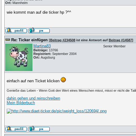
Ort:
Mannheim
wie kommt man auf die ticker hp ?^^
Re: Ticker einfügen
[
Beitrag #234508
ist eine Antwort auf
Beitrag #14587
]
Martina83
Senior Member
Beiträge:
13766
Registriert:
September 2004
Ort:
Augsburg
einfach auf nen Ticket klicken
Genieße das Leben - Wenn Gott den Wert eines Menschen misst, misst er nicht die Tail
dahin gehen und reinschreiben
Mein Bilderbuch