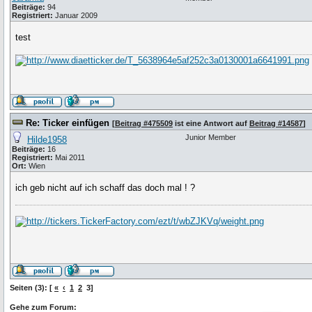
Beiträge:
94
Registriert:
Januar 2009
test
Re: Ticker einfügen
[
Beitrag #475509
ist eine Antwort auf
Beitrag #14587
]
Junior Member
Hilde1958
Beiträge:
16
Registriert:
Mai 2011
Ort:
Wien
ich geb nicht auf ich schaff das doch mal ! ?
Seiten (3): [
«
‹
1
2
3]
Gehe zum Forum: