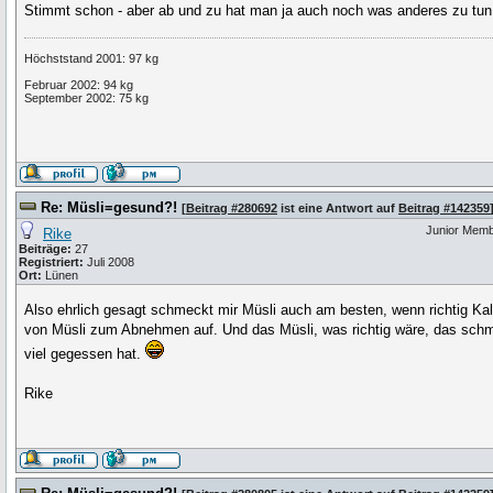
Stimmt schon - aber ab und zu hat man ja auch noch was anderes zu tu
Höchststand 2001: 97 kg
Februar 2002: 94 kg
September 2002: 75 kg
Re: Müsli=gesund?!
[
Beitrag #280692
ist eine Antwort auf
Beitrag #142359
Junior Mem
Rike
Beiträge:
27
Registriert:
Juli 2008
Ort:
Lünen
Also ehrlich gesagt schmeckt mir Müsli auch am besten, wenn richtig Ka
von Müsli zum Abnehmen auf. Und das Müsli, was richtig wäre, das schme
viel gegessen hat.
Rike