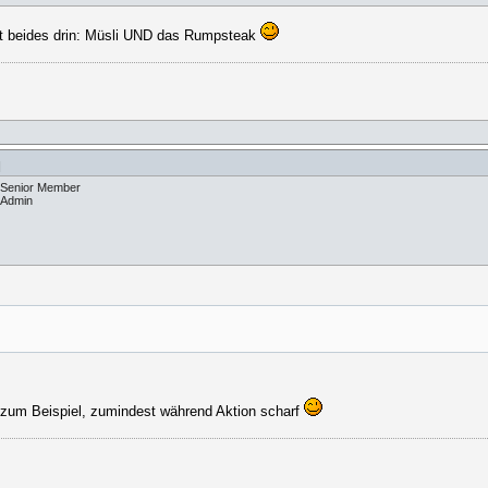
t beides drin: Müsli UND das Rumpsteak
]
Senior Member
Admin
 zum Beispiel, zumindest während Aktion scharf