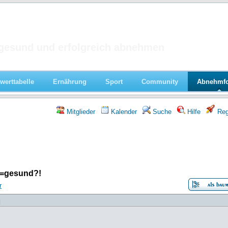
 im Forum
gesund und erfolgreich abnehmen
werttabelle
Ernährung
Sport
Community
Abnehmf
Mitglieder
Kalender
Suche
Hilfe
Regi
i=gesund?!
r
]