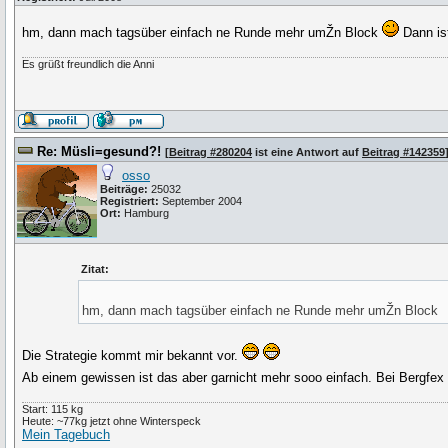
hm, dann mach tagsüber einfach ne Runde mehr umŽn Block
Dann is
Es grüßt freundlich die Anni
Re: Müsli=gesund?!
[
Beitrag #280204
ist eine Antwort auf
Beitrag #142359
osso
Beiträge:
25032
Registriert:
September 2004
Ort:
Hamburg
Zitat:
hm, dann mach tagsüber einfach ne Runde mehr umŽn Block
Die Strategie kommt mir bekannt vor.
Ab einem gewissen ist das aber garnicht mehr sooo einfach. Bei Bergfex
Start: 115 kg
Heute: ~77kg jetzt ohne Winterspeck
Mein Tagebuch