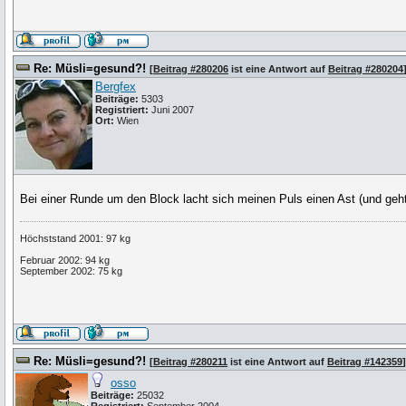
Re: Müsli=gesund?!
[
Beitrag #280206
ist eine Antwort auf
Beitrag #280204
Bergfex
Beiträge:
5303
Registriert:
Juni 2007
Ort:
Wien
Bei einer Runde um den Block lacht sich meinen Puls einen Ast (und geht 
Höchststand 2001: 97 kg
Februar 2002: 94 kg
September 2002: 75 kg
Re: Müsli=gesund?!
[
Beitrag #280211
ist eine Antwort auf
Beitrag #142359
]
osso
Beiträge:
25032