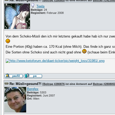
Re: Müsli=gesund?!
[
Beitrag #280805
ist eine Antwort auf
Beitrag #142359
Teela
Beiträge:
24
Registriert:
Februar 2008
Von dem Schoko-Müsli den ich mir letztens gekauft habe hab ich nur zwe
Eine Portion (40g) haben ca. 170 Kcal (ohne Milch). Das finde ich ganz 
Die Sorten ohne Schoko sind auch nicht grad ohne
(schaue beim Eink
Re: Müsli=gesund?!
[
Beitrag #280876
ist eine Antwort auf
Beitrag #280805
Bergfex
Beiträge:
5303
Registriert:
Juni 2007
Ort:
Wien