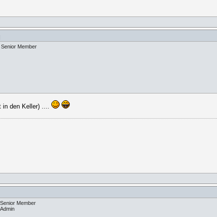
]
Senior Member
in den Keller) ....
Senior Member
Admin