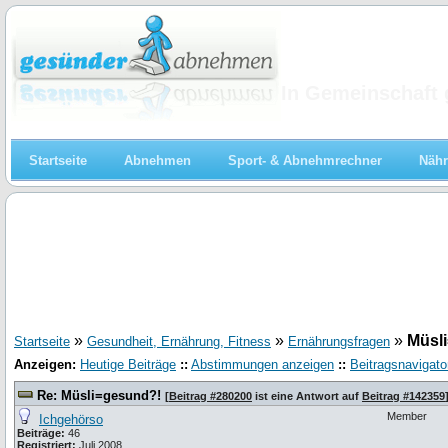
Abnehmen
In Gemeinschaft 
Startseite
Abnehmen
Sport- & Abnehmrechner
Nähr
»
»
»
Müsl
Startseite
Gesundheit, Ernährung, Fitness
Ernährungsfragen
Anzeigen:
Heutige Beiträge
::
Abstimmungen anzeigen
::
Beitragsnavigato
Re: Müsli=gesund?!
[
Beitrag #280200
ist eine Antwort auf
Beitrag #142359
Member
Ichgehörso
Beiträge:
46
Registriert:
Juli 2008