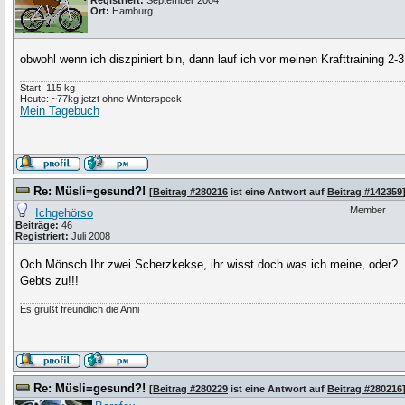
Registriert:
September 2004
Ort:
Hamburg
obwohl wenn ich diszpiniert bin, dann lauf ich vor meinen Krafttraining 2
Start: 115 kg
Heute: ~77kg jetzt ohne Winterspeck
Mein Tagebuch
Re: Müsli=gesund?!
[
Beitrag #280216
ist eine Antwort auf
Beitrag #142359
Member
Ichgehörso
Beiträge:
46
Registriert:
Juli 2008
Och Mönsch Ihr zwei Scherzkekse, ihr wisst doch was ich meine, oder?
Gebts zu!!!
Es grüßt freundlich die Anni
Re: Müsli=gesund?!
[
Beitrag #280229
ist eine Antwort auf
Beitrag #280216