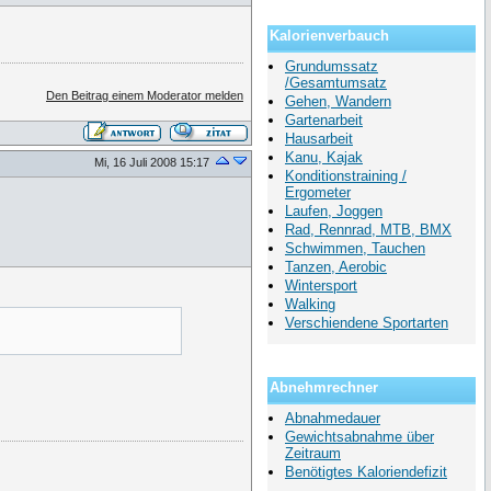
Kalorienverbauch
Grundumssatz
/Gesamtumsatz
Den Beitrag einem Moderator melden
Gehen, Wandern
Gartenarbeit
Hausarbeit
Kanu, Kajak
Mi, 16 Juli 2008 15:17
Konditionstraining /
Ergometer
Laufen, Joggen
Rad, Rennrad, MTB, BMX
Schwimmen, Tauchen
Tanzen, Aerobic
Wintersport
Walking
Verschiendene Sportarten
Abnehmrechner
Abnahmedauer
Gewichtsabnahme über
Zeitraum
Benötigtes Kaloriendefizit