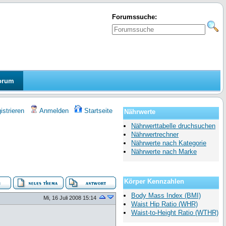
Forumssuche:
orum
strieren
Anmelden
Startseite
Nährwerte
Nährwerttabelle druchsuchen
Nährwertrechner
Nährwerte nach Kategorie
Nährwerte nach Marke
Körper Kennzahlen
Body Mass Index (BMI)
Mi, 16 Juli 2008 15:14
Waist Hip Ratio (WHR)
Waist-to-Height Ratio (WTHR)