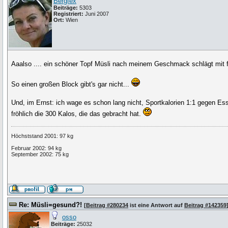
Bergfex
Beiträge:
5303
Registriert:
Juni 2007
Ort:
Wien
Aaalso .... ein schöner Topf Müsli nach meinem Geschmack schlägt mit 
So einen großen Block gibt's gar nicht...
Und, im Ernst: ich wage es schon lang nicht, Sportkalorien 1:1 gegen Ess
fröhlich die 300 Kalos, die das gebracht hat.
Höchststand 2001: 97 kg
Februar 2002: 94 kg
September 2002: 75 kg
Re: Müsli=gesund?!
[
Beitrag #280234
ist eine Antwort auf
Beitrag #142359
osso
Beiträge:
25032