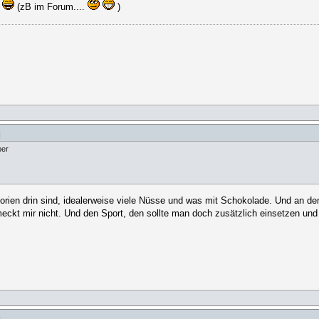
n
(zB im Forum....
)
]
ber
lorien drin sind, idealerweise viele Nüsse und was mit Schokolade. Und an d
ckt mir nicht. Und den Sport, den sollte man doch zusätzlich einsetzen und