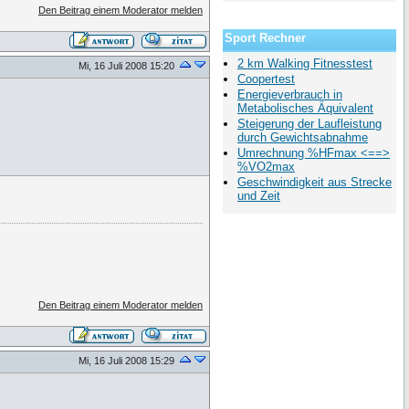
Den Beitrag einem Moderator melden
Sport Rechner
2 km Walking Fitnesstest
Mi, 16 Juli 2008 15:20
Coopertest
Energieverbrauch in
Metabolisches Äquivalent
Steigerung der Laufleistung
durch Gewichtsabnahme
Umrechnung %HFmax <==>
%VO2max
Geschwindigkeit aus Strecke
und Zeit
Den Beitrag einem Moderator melden
Mi, 16 Juli 2008 15:29