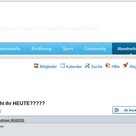
 im Forum
gesund und erfolgreich abnehmen
werttabelle
Ernährung
Sport
Community
Abnehmf
Mitglieder
Kalender
Suche
Hilfe
Regi
ht ihr HEUTE?????
r
eitrag #610233
]
ber