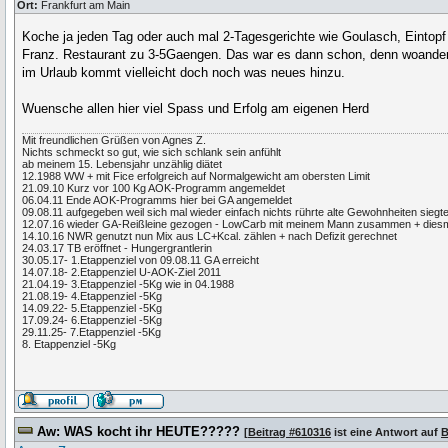
Ort:
Frankfurt am Main
Koche ja jeden Tag oder auch mal 2-Tagesgerichte wie Goulasch, Eintopf
Franz. Restaurant zu 3-5Gaengen. Das war es dann schon, denn woanders
im Urlaub kommt vielleicht doch noch was neues hinzu.
Wuensche allen hier viel Spass und Erfolg am eigenen Herd
Mit freundlichen Grüßen von Agnes Z.
Nichts schmeckt so gut, wie sich schlank sein anfühlt
ab meinem 15. Lebensjahr unzählig diätet
12.1988 WW + mit Fice erfolgreich auf Normalgewicht am obersten Limit
21.09.10 Kurz vor 100 Kg AOK-Programm angemeldet
06.04.11 Ende AOK-Programms hier bei GA angemeldet
09.08.11 aufgegeben weil sich mal wieder einfach nichts rührte alte Gewohnheiten si
12.07.16 wieder GA-Reißleine gezogen - LowCarb mit meinem Mann zusammen + diesma
14.10.16 NWR genutzt nun Mix aus LC+Kcal. zählen + nach Defizit gerechnet
24.03.17 TB eröffnet - Hungergrantlerin
30.05.17- 1.Etappenziel von 09.08.11 GA erreicht
14.07.18- 2.Etappenziel U-AOK-Ziel 2011
21.04.19- 3.Etappenziel -5Kg wie in 04.1988
21.08.19- 4.Etappenziel -5Kg
14.09.22- 5.Etappenziel -5Kg
17.09.24- 6.Etappenziel -5Kg
29.11.25- 7.Etappenziel -5Kg
8. Etappenziel -5Kg
Aw: WAS kocht ihr HEUTE?????
[
Beitrag #610316
ist eine Antwort auf
B