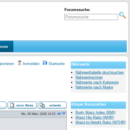
Forumssuche:
orum
strieren
Anmelden
Startseite
Nährwerte
Nährwerttabelle druchsuchen
Nährwertrechner
Nährwerte nach Kategorie
Nährwerte nach Marke
Körper Kennzahlen
Body Mass Index (BMI)
Mo, 30 März 2026 14:23
Waist Hip Ratio (WHR)
Waist-to-Height Ratio (WTHR)