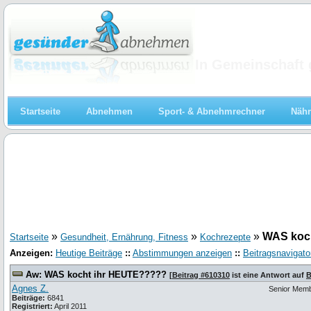
Abnehmen
In Gemeinschaft 
Startseite
Abnehmen
Sport- & Abnehmrechner
Nähr
»
»
»
WAS koc
Startseite
Gesundheit, Ernährung, Fitness
Kochrezepte
Anzeigen:
Heutige Beiträge
::
Abstimmungen anzeigen
::
Beitragsnavigato
Aw: WAS kocht ihr HEUTE?????
[
Beitrag #610310
ist eine Antwort auf
B
Agnes Z.
Senior Mem
Beiträge:
6841
Registriert:
April 2011