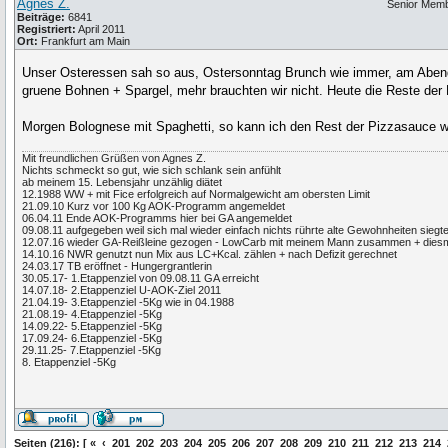
Agnes Z.
Senior Mem
Beiträge:
6841
Registriert:
April 2011
Ort:
Frankfurt am Main
Unser Osteressen sah so aus, Ostersonntag Brunch wie immer, am Aben
gruene Bohnen + Spargel, mehr brauchten wir nicht. Heute die Reste d
Morgen Bolognese mit Spaghetti, so kann ich den Rest der Pizzasauce w
Mit freundlichen Grüßen von Agnes Z.
Nichts schmeckt so gut, wie sich schlank sein anfühlt
ab meinem 15. Lebensjahr unzählig diätet
12.1988 WW + mit Fice erfolgreich auf Normalgewicht am obersten Limit
21.09.10 Kurz vor 100 Kg AOK-Programm angemeldet
06.04.11 Ende AOK-Programms hier bei GA angemeldet
09.08.11 aufgegeben weil sich mal wieder einfach nichts rührte alte Gewohnheiten si
12.07.16 wieder GA-Reißleine gezogen - LowCarb mit meinem Mann zusammen + diesma
14.10.16 NWR genutzt nun Mix aus LC+Kcal. zählen + nach Defizit gerechnet
24.03.17 TB eröffnet - Hungergrantlerin
30.05.17- 1.Etappenziel von 09.08.11 GA erreicht
14.07.18- 2.Etappenziel U-AOK-Ziel 2011
21.04.19- 3.Etappenziel -5Kg wie in 04.1988
21.08.19- 4.Etappenziel -5Kg
14.09.22- 5.Etappenziel -5Kg
17.09.24- 6.Etappenziel -5Kg
29.11.25- 7.Etappenziel -5Kg
8. Etappenziel -5Kg
Seiten (216): [
«
‹
201
202
203
204
205
206
207
208
209
210
211
212
213
214