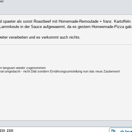
ber
d spaeter als sonst Roastbeef mit Homemade-Remoulade + franz. Kartoffel
er Lammkeule in der Sauce aufgewaermt, da es gestern Homeemade-Pizza gab
eiter verarbeiten und es verkommt auch nichts.
egten langsam wieder zugenommen
l umgedacht - nicht Diät sondern Ernährungsumstellung nun das neue Zauberwort
215
216]