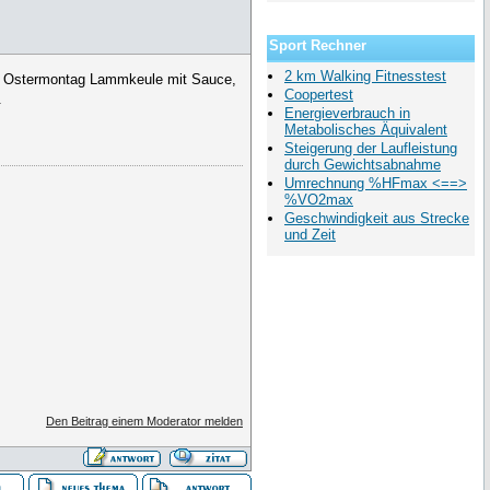
Sport Rechner
2 km Walking Fitnesstest
n. Ostermontag Lammkeule mit Sauce,
Coopertest
.
Energieverbrauch in
Metabolisches Äquivalent
Steigerung der Laufleistung
durch Gewichtsabnahme
Umrechnung %HFmax <==>
%VO2max
Geschwindigkeit aus Strecke
und Zeit
Den Beitrag einem Moderator melden