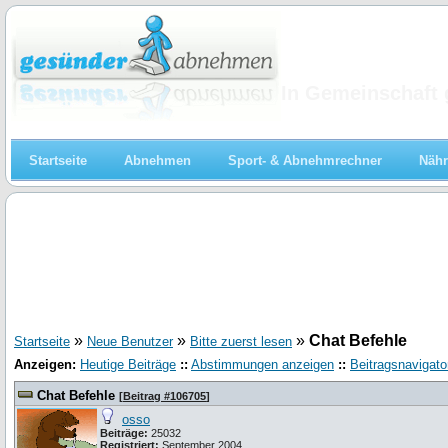
Abnehmen
In Gemeinschaft 
Startseite
Abnehmen
Sport- & Abnehmrechner
Nähr
»
»
»
Chat Befehle
Startseite
Neue Benutzer
Bitte zuerst lesen
Anzeigen:
Heutige Beiträge
::
Abstimmungen anzeigen
::
Beitragsnavigato
Chat Befehle
[
Beitrag #106705
]
osso
Beiträge:
25032
Registriert:
September 2004