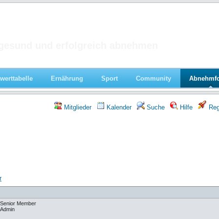
 im Forum
gesund und erfolgreich abnehmen
werttabelle
Ernährung
Sport
Community
Abnehmf
Mitglieder
Kalender
Suche
Hilfe
Regi
r
Senior Member
Admin