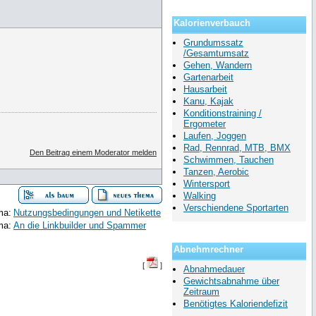
Kalorienverbauch
Grundumssatz
/Gesamtumsatz
Gehen, Wandern
Gartenarbeit
Hausarbeit
Kanu, Kajak
Konditionstraining /
Ergometer
Laufen, Joggen
Rad, Rennrad, MTB, BMX
Den Beitrag einem Moderator melden
Schwimmen, Tauchen
Tanzen, Aerobic
Wintersport
Walking
Verschiendene Sportarten
ma:
Nutzungsbedingungen und Netikette
ma:
An die Linkbuilder und Spammer
Abnehmrechner
[
]
Abnahmedauer
Gewichtsabnahme über
Zeitraum
Benötigtes Kaloriendefizit