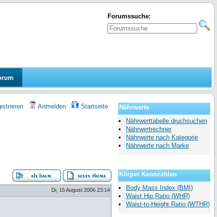
Forumssuche:
orum
strieren
Anmelden
Startseite
Nährwerte
Nährwerttabelle druchsuchen
Nährwertrechner
Nährwerte nach Kategorie
Nährwerte nach Marke
Körper Kennzahlen
Body Mass Index (BMI)
Di, 15 August 2006 23:14
Waist Hip Ratio (WHR)
Waist-to-Height Ratio (WTHR)