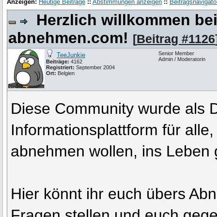
Anzeigen:
Heutige Beiträge
::
Abstimmungen anzeigen
::
Beitragsnavigato
Herzlich willkommen be
abnehmen.com!
[
Beitrag #1126
Senior Member
TeeJunkie
Admin / Moderatorin
Beiträge:
4162
Registriert:
September 2004
Ort:
Belgien
Diese Community wurde als D
Informationsplattform für alle
abnehmen wollen, ins Leben 
Hier könnt ihr euch übers A
Fragen stellen und euch gegen