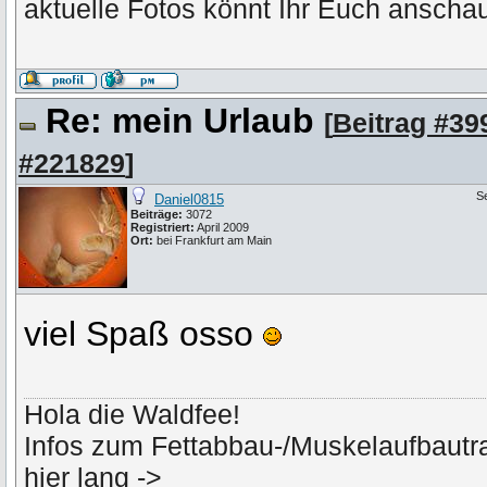
aktuelle Fotos könnt Ihr Euch anschau
Re: mein Urlaub
[
Beitrag #39
#221829
]
S
Daniel0815
Beiträge:
3072
Registriert:
April 2009
Ort:
bei Frankfurt am Main
viel Spaß osso
Hola die Waldfee!
Infos zum Fettabbau-/Muskelaufbautra
hier lang ->