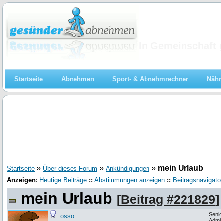
Abnehmen
In Gemeinschaft 
Startseite
Abnehmen
Sport- & Abnehmrechner
Nähr
»
»
»
mein Urlaub
Startseite
Über dieses Forum
Ankündigungen
Anzeigen:
Heutige Beiträge
::
Abstimmungen anzeigen
::
Beitragsnavigato
mein Urlaub
[
Beitrag #221829
]
Seni
osso
Admi