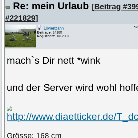
Re: mein Urlaub
[
Beitrag #39
#221829
]
Se
Löwenzahn
Beiträge:
14180
Registriert:
Juli 2007
mach`s Dir nett *wink
und der Server wird wohl hoffe
Grösse: 168 cm