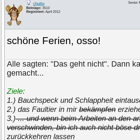
Senior
chutto
Beiträge:
3510
Registriert:
April 2012
schöne Ferien, osso!
Alle sagten: "Das geht nicht". Dann k
gemacht...
Ziele:
1.) Bauchspeck und Schlappheit eintaus
2.) das Faultier in mir
bekämpfen
erzieh
3.)
... und wenn beim Arbeiten an den an
verschwinden, bin ich auch nicht böse d
zurückkehren lassen