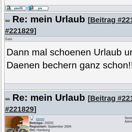
Re: mein Urlaub
[
Beitrag #22
#221829
]
Gast
Dann mal schoenen Urlaub und
Daenen bechern ganz schon!
Re: mein Urlaub
[
Beitrag #22
#221829
]
Seni
osso
Admi
Beiträge:
25032
Registriert:
September 2004
Ort:
Hamburg