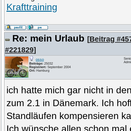
Krafttraining
Re: mein Urlaub
[
Beitrag #45
#221829
]
Seni
osso
Admi
Beiträge:
25032
Registriert:
September 2004
Ort:
Hamburg
ich hatte mich gar nicht in de
zum 2.1 in Dänemark. Ich hof
Standläufen kompensieren ka
Ich wünsche allen schon mal e