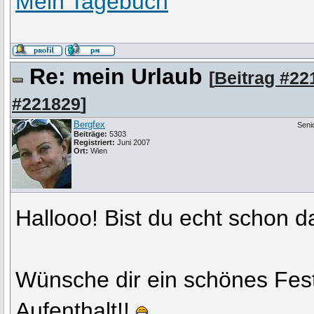
Mein Tagebuch
Re: mein Urlaub
[
Beitrag #22
#221829
]
Bergfex
Seni
Beiträge:
5303
Registriert:
Juni 2007
Ort:
Wien
Hallooo! Bist du echt schon 
Wünsche dir ein schönes Fes
Aufenthalt!!