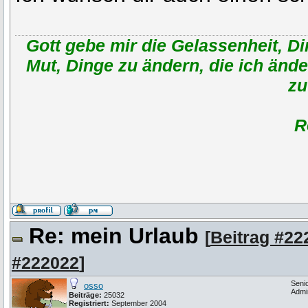
Gott gebe mir die Gelassenheit, D
Mut, Dinge zu ändern, die ich änd
zu
R
Re: mein Urlaub
[
Beitrag #22
#222022
]
Seni
osso
Admi
Beiträge:
25032
Registriert:
September 2004