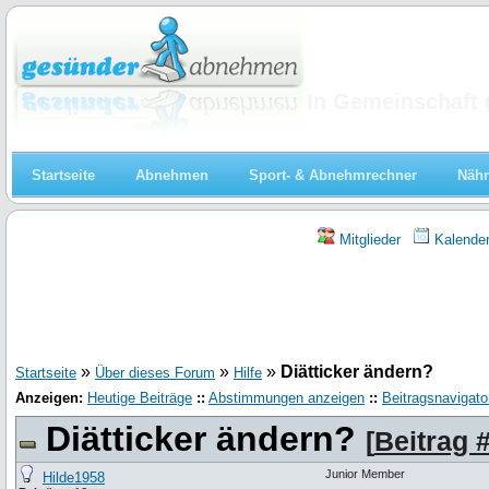
Abnehmen
In Gemeinschaft 
Startseite
Abnehmen
Sport- & Abnehmrechner
Nähr
Mitglieder
Kalende
»
»
»
Diätticker ändern?
Startseite
Über dieses Forum
Hilfe
Anzeigen:
Heutige Beiträge
::
Abstimmungen anzeigen
::
Beitragsnavigato
Diätticker ändern?
[
Beitrag 
Junior Member
Hilde1958