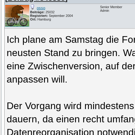
Senior Member
osso
Admin
Beiträge:
25032
Registriert:
September 2004
Ort:
Hamburg
Ich plane am Samstag die Fo
neusten Stand zu bringen. Was 
eine Zwischenversion, auf der
anpassen will.
Der Vorgang wird mindestens 
dauern, da einen recht umfan
Datenreorganisation notwendi