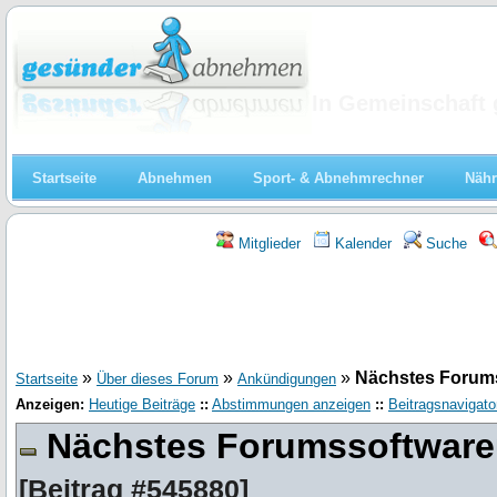
Abnehmen
In Gemeinschaft 
Startseite
Abnehmen
Sport- & Abnehmrechner
Nähr
Mitglieder
Kalender
Suche
»
»
»
Nächstes Forum
Startseite
Über dieses Forum
Ankündigungen
Anzeigen:
Heutige Beiträge
::
Abstimmungen anzeigen
::
Beitragsnavigato
Nächstes Forumssoftware
[
Beitrag #545880
]