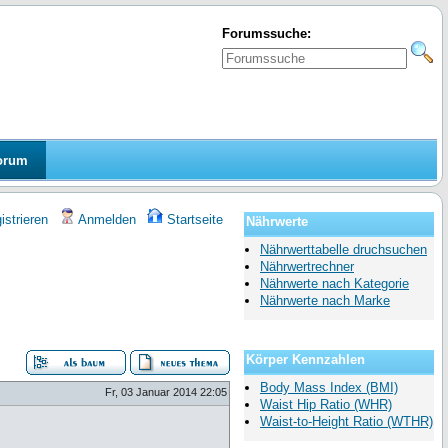
Forumssuche:
orum
strieren
Anmelden
Startseite
Nährwerte
Nährwerttabelle druchsuchen
Nährwertrechner
Nährwerte nach Kategorie
Nährwerte nach Marke
Körper Kennzahlen
Body Mass Index (BMI)
Fr, 03 Januar 2014 22:05
Waist Hip Ratio (WHR)
Waist-to-Height Ratio (WTHR)