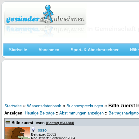
Abnehmen
In Gemeinschaft 
Startseite
Abnehmen
Sport- & Abnehmrechner
Nähr
»
»
»
Bitte zuerst 
Startseite
Wissensdatenbank
Buchbesprechungen
Anzeigen:
Heutige Beiträge
::
Abstimmungen anzeigen
::
Beitragsnavigato
Bitte zuerst lesen
[
Beitrag #547384
]
osso
Beiträge:
25032
Registriert:
September 2004