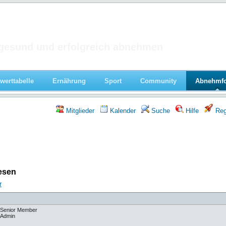
 im Forum
gesund und erfolgreich abnehmen
werttabelle
Ernährung
Sport
Community
Abnehmf
Mitglieder
Kalender
Suche
Hilfe
Regi
lesen
r
Senior Member
Admin