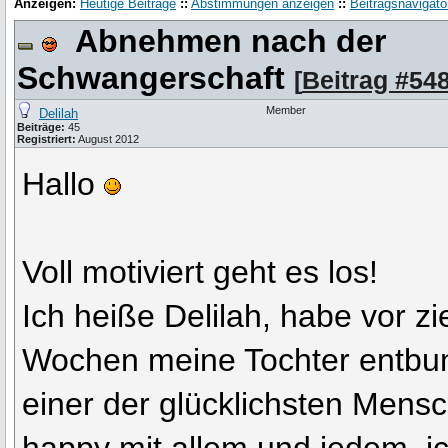
Anzeigen:
Heutige Beiträge
::
Abstimmungen anzeigen
::
Beitragsnavigato
Abnehmen nach der
Schwangerschaft
[
Beitrag #54
Member
Delilah
Beiträge:
45
Registriert:
August 2012
Hallo
Voll motiviert geht es los!
Ich heiße Delilah, habe vor z
Wochen meine Tochter entbu
einer der glücklichsten Mensc