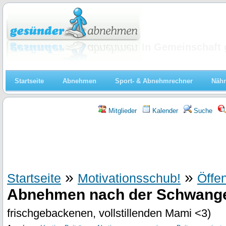
Abnehmen
In Gemeinschaft 
Startseite
Abnehmen
Sport- & Abnehmrechner
Nähr
Mitglieder
Kalender
Suche
»
»
Startseite
Motivationsschub!
Öffe
Abnehmen nach der Schwange
frischgebackenen, vollstillenden Mami <3)