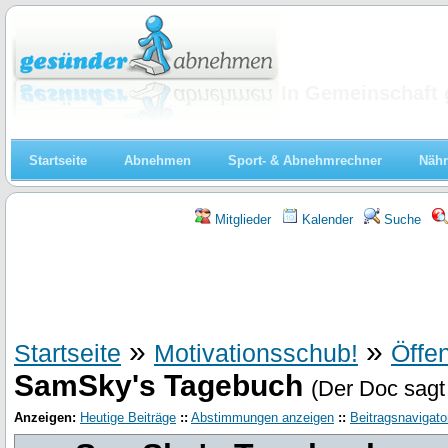
Abnehmen
In Gemeinschaft 
Startseite
Abnehmen
Sport- & Abnehmrechner
Nähr
Mitglieder
Kalender
Suche
»
»
Startseite
Motivationsschub!
Öffe
SamSky's Tagebuch
(Der Doc sagt
Anzeigen:
Heutige Beiträge
::
Abstimmungen anzeigen
::
Beitragsnavigato