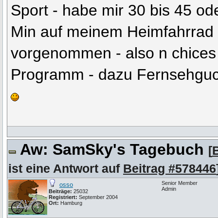
Sport - habe mir 30 bis 45 ode
Min auf meinem Heimfahrrad 
vorgenommen - also n chices
Programm - dazu Fernsehguc
Aw: SamSky's Tagebuch
[
ist eine Antwort auf
Beitrag #578446
Senior Member
osso
Admin
Beiträge:
25032
Registriert:
September 2004
Ort:
Hamburg