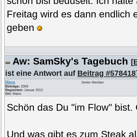
schon bisl beduselt. Ich halte
Freitag wird es dann endlich 
geben
Aw: SamSky's Tagebuch
[
ist eine Antwort auf
Beitrag #578418
Maya
Senior Member
Beiträge:
2069
Registriert:
Januar 2013
Ort:
Mainz
Schön das Du "im Flow" bist. 
Und was gibt es zum Steak al