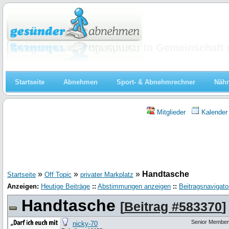
Abnehmen
In Gemeinschaft 
Startseite
Abnehmen
Sport- & Abnehmrechner
Nähr
Mitglieder
Kalender
»
»
»
Handtasche
Startseite
Off Topic
privater Markplatz
Anzeigen:
Heutige Beiträge
::
Abstimmungen anzeigen
::
Beitragsnavigato
Handtasche
[
Beitrag #583370
]
Senior Member
nicky-70