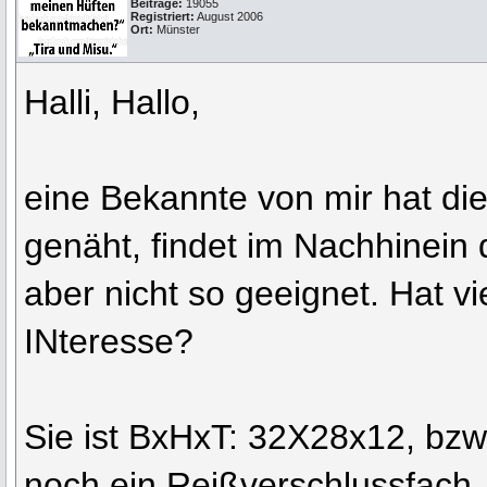
Beiträge:
19055
Registriert:
August 2006
Ort:
Münster
Halli, Hallo,
eine Bekannte von mir hat di
genäht, findet im Nachhinein 
aber nicht so geeignet. Hat v
INteresse?
Sie ist BxHxT: 32X28x12, bzw
noch ein Reißverschlussfach