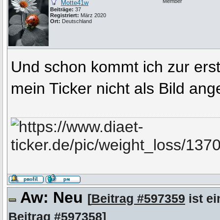
Member
Motte41w
Beiträge:
37
Registriert:
März 2020
Ort:
Deutschland
Und schon kommt ich zur ers
mein Ticker nicht als Bild ang
Aw: Neu
[
Beitrag #597359
ist ei
Beitrag #597358
]