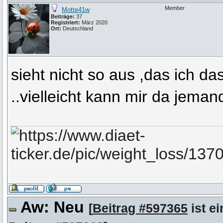
Member
Motte41w
Beiträge:
37
Registriert:
März 2020
Ort:
Deutschland
sieht nicht so aus ,das ich 
..vielleicht kann mir da jeman
Aw: Neu
[
Beitrag #597365
ist ei