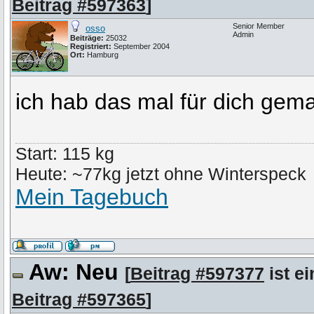
Beitrag #597363
]
Senior Member
osso
Admin
Beiträge:
25032
Registriert:
September 2004
Ort:
Hamburg
ich hab das mal für dich gem
Start: 115 kg
Heute: ~77kg jetzt ohne Winterspeck
Mein Tagebuch
Aw: Neu
[
Beitrag #597377
ist ei
Beitrag #597365
]