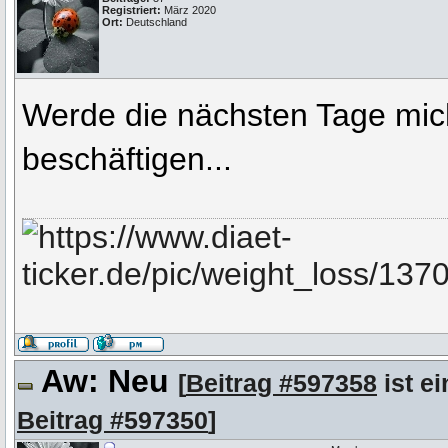
Registriert:
März 2020
Ort:
Deutschland
Werde die nächsten Tage mic
beschäftigen...
Aw: Neu
[
Beitrag #597358
ist ei
Beitrag #597350
]