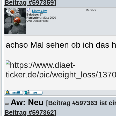
Beitrag #597359
]
Member
Motte41w
Beiträge:
37
Registriert:
März 2020
Ort:
Deutschland
achso Mal sehen ob ich das
Aw: Neu
[
Beitrag #597363
ist ei
Beitrag #597362
]