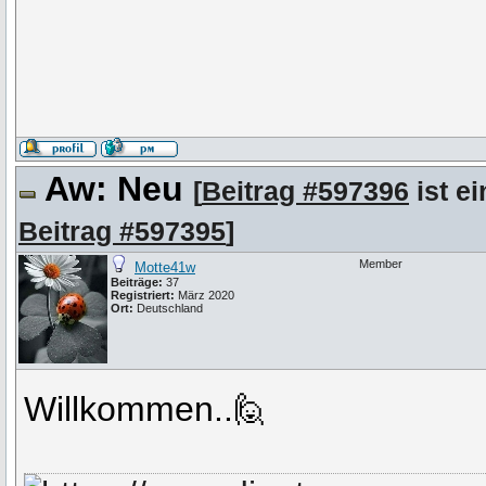
Aw: Neu
[
Beitrag #597396
ist ei
Beitrag #597395
]
Member
Motte41w
Beiträge:
37
Registriert:
März 2020
Ort:
Deutschland
Willkommen..🙋