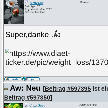
Member
Motte41w
Beiträge:
37
Registriert:
März 2020
Ort:
Deutschland
Super,danke..👍
Aw: Neu
[
Beitrag #597395
ist ei
Beitrag #597350
]
Junior Member
CrazyGrisu