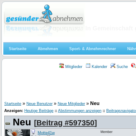
Abnehmen
In Gemeinschaft 
Startseite
Abnehmen
Sport- & Abnehmrechner
Nähr
Mitglieder
Kalender
Suche
»
»
»
Neu
Startseite
Neue Benutzer
Neue Mitglieder
Anzeigen:
Heutige Beiträge
::
Abstimmungen anzeigen
::
Beitragsnavigato
Neu
[
Beitrag #597350
]
Member
Motte41w