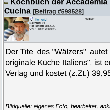
Kochbuch der Accademia It
Cucina
[
Beitrag #598528
]
Member
Heinerich
Beiträge:
94
Registriert:
Juli 2020
Ort:
"Tief im Westen"...
Der Titel des "Wälzers" lautet
originale Küche Italiens", ist
Verlag und kostet (z.Zt.) 39,
Bildquelle: eigenes Foto, bearbeitet, ank