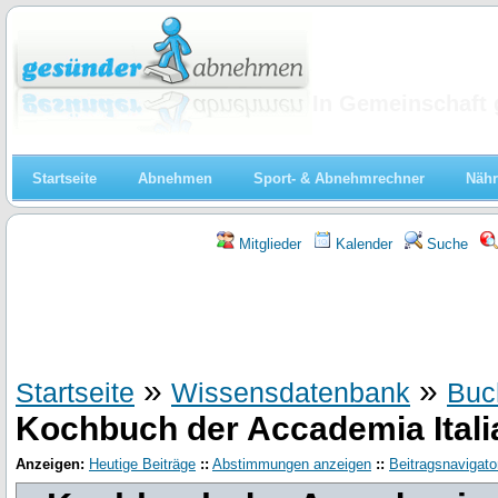
Abnehmen
In Gemeinschaft 
Startseite
Abnehmen
Sport- & Abnehmrechner
Nähr
Mitglieder
Kalender
Suche
»
»
Startseite
Wissensdatenbank
Buc
Kochbuch der Accademia Itali
Anzeigen:
Heutige Beiträge
::
Abstimmungen anzeigen
::
Beitragsnavigato