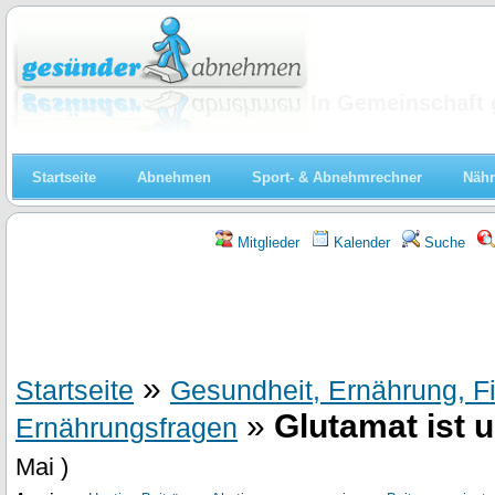
Abnehmen
In Gemeinschaft 
Startseite
Abnehmen
Sport- & Abnehmrechner
Nähr
Mitglieder
Kalender
Suche
»
Startseite
Gesundheit, Ernährung, F
»
Glutamat ist 
Ernährungsfragen
Mai )