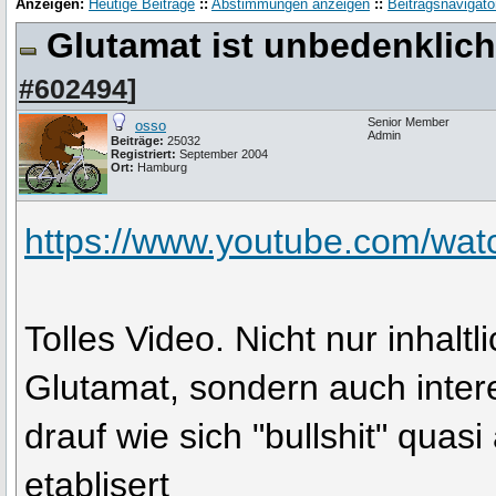
Anzeigen:
Heutige Beiträge
::
Abstimmungen anzeigen
::
Beitragsnavigato
Glutamat ist unbedenklich
#602494
]
Senior Member
osso
Admin
Beiträge:
25032
Registriert:
September 2004
Ort:
Hamburg
https://www.youtube.com/wa
Tolles Video. Nicht nur inhaltl
Glutamat, sondern auch inter
drauf wie sich "bullshit" quas
etablisert