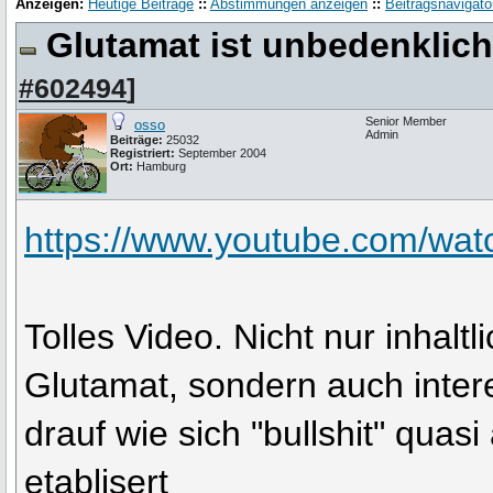
Anzeigen:
Heutige Beiträge
::
Abstimmungen anzeigen
::
Beitragsnavigato
Glutamat ist unbedenklich
#602494
]
Senior Member
osso
Admin
Beiträge:
25032
Registriert:
September 2004
Ort:
Hamburg
https://www.youtube.com/wa
Tolles Video. Nicht nur inhaltl
Glutamat, sondern auch inter
drauf wie sich "bullshit" quas
etablisert