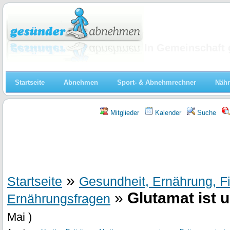
Abnehmen
In Gemeinschaft 
Startseite
Abnehmen
Sport- & Abnehmrechner
Nähr
Mitglieder
Kalender
Suche
»
Startseite
Gesundheit, Ernährung, F
»
Glutamat ist 
Ernährungsfragen
Mai )