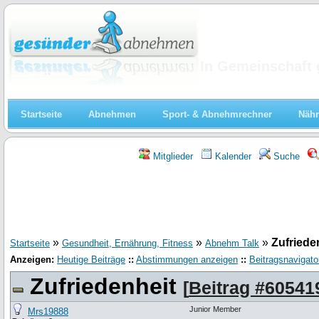
Abnehmen
In Gemeinschaft 
Startseite
Abnehmen
Sport- & Abnehmrechner
Nähr
Mitglieder
Kalender
Suche
»
»
»
Zufriede
Startseite
Gesundheit, Ernährung, Fitness
Abnehm Talk
Anzeigen:
Heutige Beiträge
::
Abstimmungen anzeigen
::
Beitragsnavigato
Zufriedenheit
[
Beitrag #60541
Junior Member
Mrs19888