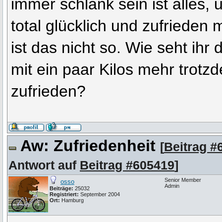
immer schlank sein ist alles,
total glücklich und zufrieden m
ist das nicht so. Wie seht ihr 
mit ein paar Kilos mehr trot
zufrieden?
Aw: Zufriedenheit
[
Beitrag #
Antwort auf
Beitrag #605419
]
Senior Member
osso
Admin
Beiträge:
25032
Registriert:
September 2004
Ort:
Hamburg