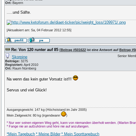
Ort:
Bayern
.....und Säfte.
[Aktualisiert am: Sa, 04 Februar 2012 12:55]
Re: Von 120 runter auf 85
[
Beitrag #501622
ist eine Antwort auf
Beitrag #
Senior Mem
Skorpine
Beiträge:
3275
Registriert:
April 2010
Ort:
Raum Nürnberg
Na wenn das kein guter Vorsatz ist!!!
Servus und viel Glück!
Ausgangsgewicht: 147 kg (Höchststand im Jahr 2005)
Mein Zielgewicht: 80 kg (irgendwann
)
* Nur wer seinen eigenen Weg geht, kann von niemanden überholt werden. (Marlon Bra
* Fange nie an aufzuhören und höre nie auf anzufangen.
*Mein Tagebuch
* Meine Bilder
* Mein Sporttagebuch