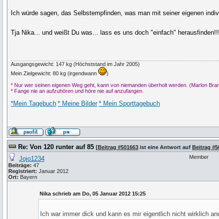
Ich würde sagen, das Selbstempfinden, was man mit seiner eigenen individ
Tja Nika... und weißt Du was... lass es uns doch "einfach" herausfinden!
Ausgangsgewicht: 147 kg (Höchststand im Jahr 2005)
Mein Zielgewicht: 80 kg (irgendwann
)
* Nur wer seinen eigenen Weg geht, kann von niemanden überholt werden. (Marlon Bra
* Fange nie an aufzuhören und höre nie auf anzufangen.
*Mein Tagebuch
* Meine Bilder
* Mein Sporttagebuch
Re: Von 120 runter auf 85
[
Beitrag #501663
ist eine Antwort auf
Beitrag #
Member
Jojo1234
Beiträge:
47
Registriert:
Januar 2012
Ort:
Bayern
Nika schrieb am Do, 05 Januar 2012 15:25
Ich war immer dick und kann es mir eigentlich nicht wirklich an