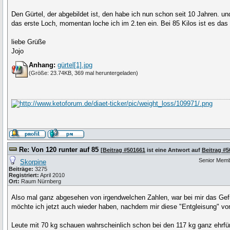
Den Gürtel, der abgebildet ist, den habe ich nun schon seit 10 Jahren. un
das erste Loch, momentan loche ich im 2.ten ein. Bei 85 Kilos ist es das
liebe Grüße
Jojo
Anhang:
gürtel[1].jpg
(Größe: 23.74KB, 369 mal heruntergeladen)
Re: Von 120 runter auf 85
[
Beitrag #501661
ist eine Antwort auf
Beitrag #
Senior Mem
Skorpine
Beiträge:
3275
Registriert:
April 2010
Ort:
Raum Nürnberg
Also mal ganz abgesehen von irgendwelchen Zahlen, war bei mir das Gefü
möchte ich jetzt auch wieder haben, nachdem mir diese "Entgleisung" von 
Leute mit 70 kg schauen wahrscheinlich schon bei den 117 kg ganz ehrfürc