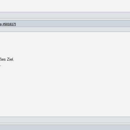
ag #501617
]
ßes Ziel.
.