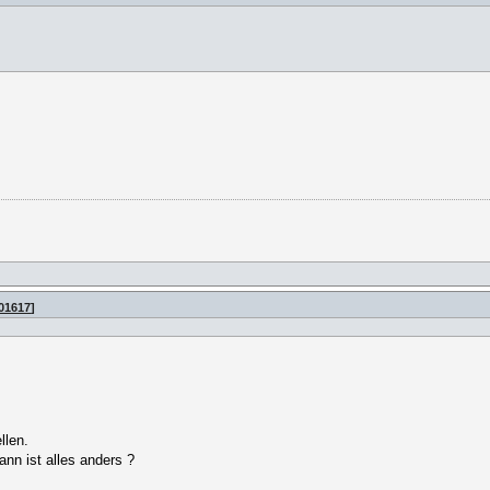
501617
]
llen.
ann ist alles anders ?