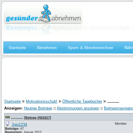
Abnehmen
In Gemeinschaft 
Startseite
Abnehmen
Sport- & Abnehmrechner
Nähr
»
»
»
..........
Startseite
Motivationsschub!
Öffentliche Tagebücher
Anzeigen:
Heutige Beiträge
::
Abstimmungen anzeigen
::
Beitragsnavigato
..........
[
Beitrag #501617
]
Member
Jojo1234
Beiträge:
47
Registriert:
Januar 2012