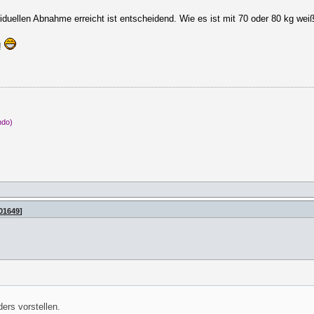
uellen Abnahme erreicht ist entscheidend. Wie es ist mit 70 oder 80 kg weiß 
!!
ndo)
501649
]
ders vorstellen.