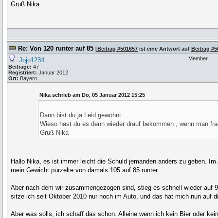
Gruß Nika
Re: Von 120 runter auf 85
[
Beitrag #501657
ist eine Antwort auf
Beitrag #
Member
Jojo1234
Beiträge:
47
Registriert:
Januar 2012
Ort:
Bayern
Nika schrieb am Do, 05 Januar 2012 15:25
Dann bist du ja Leid gewöhnt ....
Wieso hast du es denn wieder drauf bekommen , wenn man fra
Gruß Nika
Hallo Nika, es ist immer leicht die Schuld jemanden anders zu geben. Im
mein Gewicht purzelte von damals 105 auf 85 runter.
Aber nach dem wir zusammengezogen sind, stieg es schnell wieder auf 99
sitze ich seit Oktober 2010 nur noch im Auto, und das hat mich nun auf 
Aber was solls, ich schaff das schon. Alleine wenn ich kein Bier oder kein