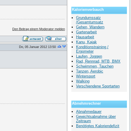
Kalorienverbauch
Grundumssatz
/Gesamtumsatz
Gehen, Wandern
Den Beitrag einem Moderator melden
Gartenarbeit
Hausarbeit
Kanu, Kajak
Konditionstraining /
Do, 05 Januar 2012 13:50
Ergometer
Laufen, Joggen
Rad, Rennrad, MTB, BMX
Schwimmen, Tauchen
Tanzen, Aerobic
Wintersport
Walking
Verschiendene Sportarten
Abnehmrechner
Abnahmedauer
Gewichtsabnahme über
Zeitraum
Benötigtes Kaloriendefizit