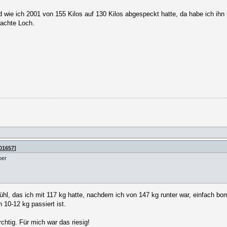
d wie ich 2001 von 155 Kilos auf 130 Kilos abgespeckt hatte, da habe ich ihn 
 achte Loch.
501657
]
ber
hl, das ich mit 117 kg hatte, nachdem ich von 147 kg runter war, einfach b
10-12 kg passiert ist.
htig. Für mich war das riesig!