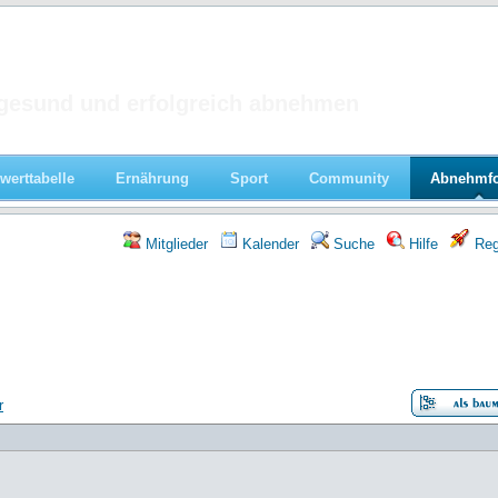
 im Forum
gesund und erfolgreich abnehmen
werttabelle
Ernährung
Sport
Community
Abnehmf
Mitglieder
Kalender
Suche
Hilfe
Regi
r