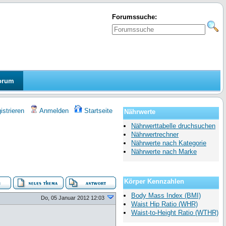
Forumssuche:
orum
strieren
Anmelden
Startseite
Nährwerte
Nährwerttabelle druchsuchen
Nährwertrechner
Nährwerte nach Kategorie
Nährwerte nach Marke
Körper Kennzahlen
Body Mass Index (BMI)
Do, 05 Januar 2012 12:03
Waist Hip Ratio (WHR)
Waist-to-Height Ratio (WTHR)