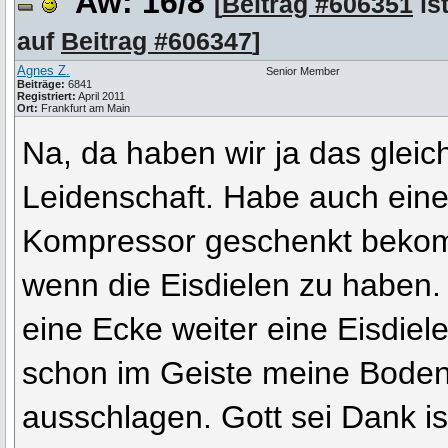
Aw: 16/8
[
Beitrag #606351
is
auf
Beitrag #606347
]
Agnes Z.
Senior Member
Beiträge:
6841
Registriert:
April 2011
Ort:
Frankfurt am Main
Na, da haben wir ja das gleic
Leidenschaft. Habe auch ein
Kompressor geschenkt bekomm
wenn die Eisdielen zu haben. 
eine Ecke weiter eine Eisdiel
schon im Geiste meine Bode
ausschlagen. Gott sei Dank ist