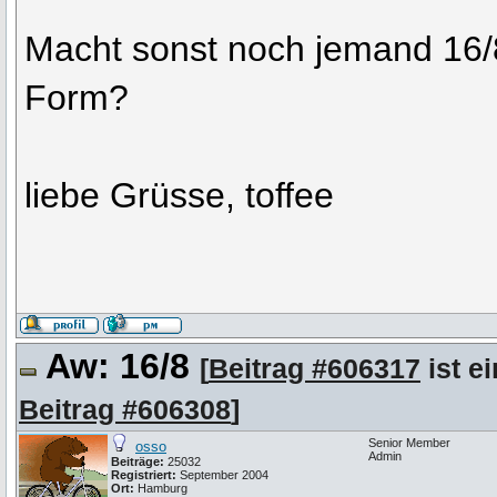
Macht sonst noch jemand 16/8
Form?
liebe Grüsse, toffee
Aw: 16/8
[
Beitrag #606317
ist e
Beitrag #606308
]
Senior Member
osso
Admin
Beiträge:
25032
Registriert:
September 2004
Ort:
Hamburg