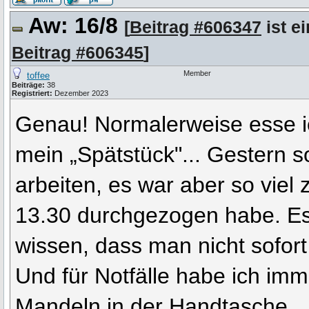
Aw: 16/8
[
Beitrag #606347
ist e
Beitrag #606345
]
Member
toffee
Beiträge:
38
Registriert:
Dezember 2023
Genau! Normalerweise esse i
mein „Spätstück"... Gestern so
arbeiten, es war aber so viel z
13.30 durchgezogen habe. Es
wissen, dass man nicht sofor
Und für Notfälle habe ich imm
Mandeln in der Handtasche..