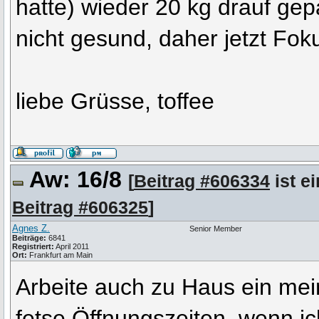
hatte) wieder 20 kg drauf gep
nicht gesund, daher jetzt Foku
liebe Grüsse, toffee
Aw: 16/8
[
Beitrag #606334
ist e
Beitrag #606325
]
Agnes Z.
Senior Member
Beiträge:
6841
Registriert:
April 2011
Ort:
Frankfurt am Main
Arbeite auch zu Haus ein mei
fetse Öffnungszeiten, wenn ic