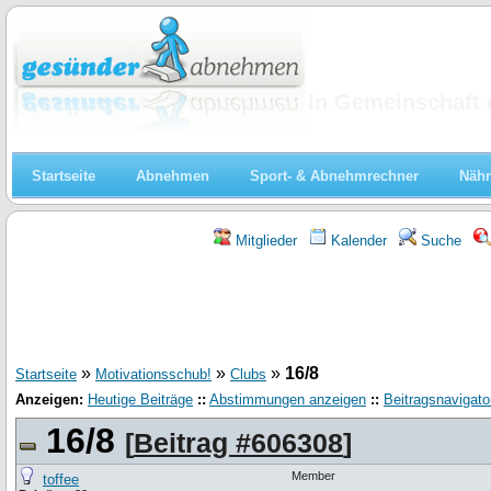
Abnehmen
In Gemeinschaft 
Startseite
Abnehmen
Sport- & Abnehmrechner
Nähr
Mitglieder
Kalender
Suche
»
»
»
16/8
Startseite
Motivationsschub!
Clubs
Anzeigen:
Heutige Beiträge
::
Abstimmungen anzeigen
::
Beitragsnavigato
16/8
[
Beitrag #606308
]
Member
toffee