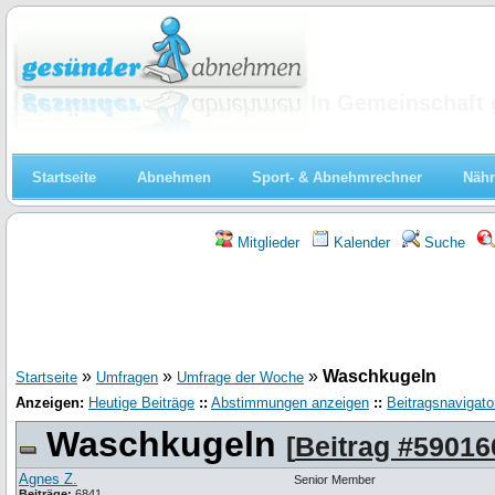
Abnehmen
In Gemeinschaft 
Startseite
Abnehmen
Sport- & Abnehmrechner
Nähr
Mitglieder
Kalender
Suche
»
»
»
Waschkugeln
Startseite
Umfragen
Umfrage der Woche
Anzeigen:
Heutige Beiträge
::
Abstimmungen anzeigen
::
Beitragsnavigato
Waschkugeln
[
Beitrag #59016
Agnes Z.
Senior Member
Beiträge:
6841