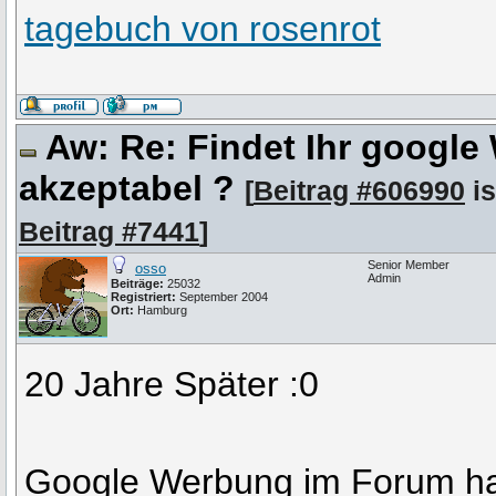
tagebuch von rosenrot
Aw: Re: Findet Ihr googl
akzeptabel ?
[
Beitrag #606990
is
Beitrag #7441
]
Senior Member
osso
Admin
Beiträge:
25032
Registriert:
September 2004
Ort:
Hamburg
20 Jahre Später :0
Google Werbung im Forum hat