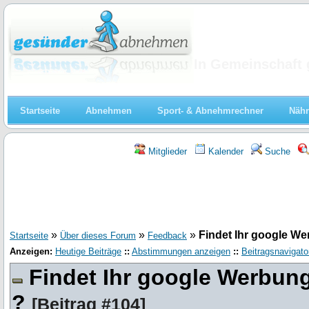
Abnehmen
In Gemeinschaft 
Startseite
Abnehmen
Sport- & Abnehmrechner
Nähr
Mitglieder
Kalender
Suche
»
»
»
Findet Ihr google We
Startseite
Über dieses Forum
Feedback
Anzeigen:
Heutige Beiträge
::
Abstimmungen anzeigen
::
Beitragsnavigato
Findet Ihr google Werbun
?
[
Beitrag #104
]