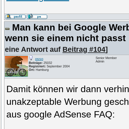
Man kann bei Google Wer
wenn sie einem nicht passt 
eine Antwort auf
Beitrag #104
]
Senior Member
osso
Admin
Beiträge:
25032
Registriert:
September 2004
Ort:
Hamburg
Damit können wir dann verhin
unakzeptable Werbung gescha
aus google AdSense FAQ: