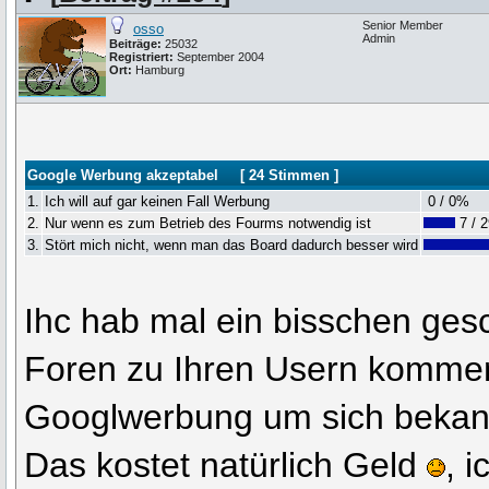
Senior Member
osso
Admin
Beiträge:
25032
Registriert:
September 2004
Ort:
Hamburg
Google Werbung akzeptabel
[ 24 Stimmen ]
1.
Ich will auf gar keinen Fall Werbung
0 / 0%
2.
Nur wenn es zum Betrieb des Fourms notwendig ist
7 / 
3.
Stört mich nicht, wenn man das Board dadurch besser wird
Ihc hab mal ein bisschen ges
Foren zu Ihren Usern kommen
Googlwerbung um sich beka
Das kostet natürlich Geld
, 