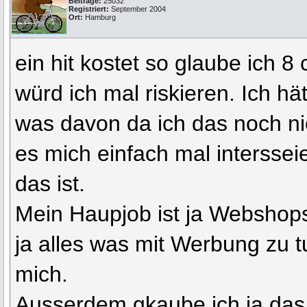
Beiträge:
25032
Registriert:
September 2004
Ort:
Hamburg
ein hit kostet so glaube ich 8
würd ich mal riskieren. Ich hä
was davon da ich das noch n
es mich einfach mal interssei
das ist.
Mein Haupjob ist ja Webshops 
ja alles was mit Werbung zu tu
mich.
Ausserdem gkaube ich ja das 