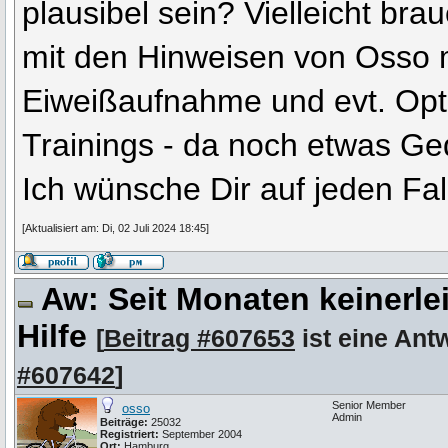
plausibel sein? Vielleicht br
mit den Hinweisen von Osso m
Eiweißaufnahme und evt. Opt
Trainings - da noch etwas Ge
Ich wünsche Dir auf jeden Fal
[Aktualisiert am: Di, 02 Juli 2024 18:45]
Aw: Seit Monaten keinerle
Hilfe
[
Beitrag #607653
ist eine Ant
#607642
]
Senior Member
osso
Admin
Beiträge:
25032
Registriert:
September 2004
Ort:
Hamburg