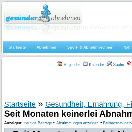
Abnehmen
In Gemeinschaft 
Startseite
Abnehmen
Sport- & Abnehmrechner
Nähr
Mitglieder
Kalender
Suche
»
Startseite
Gesundheit, Ernährung, F
Seit Monaten keinerlei Abnahm
Anzeigen:
Heutige Beiträge
::
Abstimmungen anzeigen
::
Beitragsnavigato