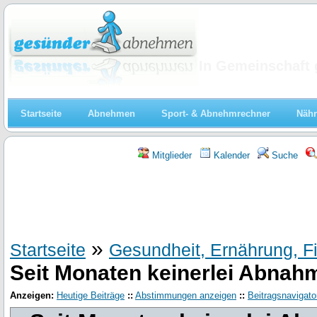
Abnehmen
In Gemeinschaft 
Startseite
Abnehmen
Sport- & Abnehmrechner
Nähr
Mitglieder
Kalender
Suche
»
Startseite
Gesundheit, Ernährung, F
Seit Monaten keinerlei Abnahm
Anzeigen:
Heutige Beiträge
::
Abstimmungen anzeigen
::
Beitragsnavigato