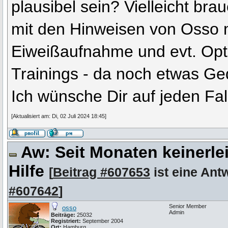
plausibel sein? Vielleicht br
mit den Hinweisen von Osso m
Eiweißaufnahme und evt. Opt
Trainings - da noch etwas Ge
Ich wünsche Dir auf jeden Fal
[Aktualisiert am: Di, 02 Juli 2024 18:45]
Aw: Seit Monaten keinerle
Hilfe
[
Beitrag #607653
ist eine Ant
#607642
]
Senior Member
osso
Admin
Beiträge:
25032
Registriert:
September 2004
Ort:
Hamburg