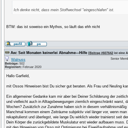
Ich denke nicht, dass mein Stoffwechsel "eingeschlafen" ist.
BTW: das ist soweiso ein Mythos, so läuft das ehh nicht
Aw: Seit Monaten keinerlei Abnahme---Hilfe
[
Beitrag #607642
ist eine 
Senior Mem
Walnuss
Beiträge:
502
Registriert:
Februar 2020
Hallo Garfield,
mit Ossos Hinweisen bist Du sicher gut beraten. Als Frau und Neuling ka
Ein allgemeiner Gedanke kam mir aber bei Deiner Schilderung der zeitl
und vielleicht auch in Alltagsbewegungen ziemlich eingeschränkt warst, 
Wochen? Zusätzlich zur Zunahme haben sich in diesem verhältnismäßig 
Manchmal kommen einem Zeiträume subjektiv viel länger vor, wenn man eher
rekapitulierst und überlegst, wie lange Du wirklich wieder trainierst seit
Dein Körper die zurückgebildete Muskulatur erst wieder aufbauen muss. 
mit den Hinweisen von Osso mit Optimierung bei Eiweißaufnahme und evt