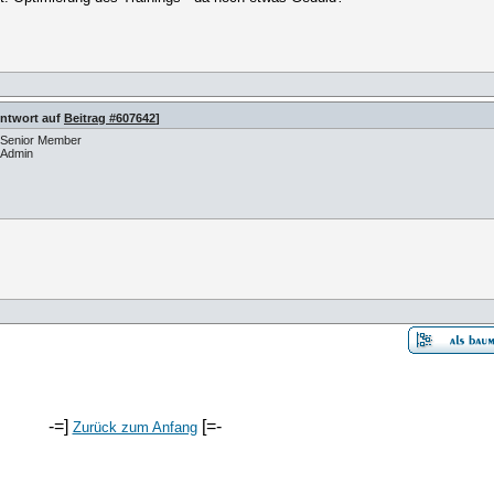
Antwort auf
Beitrag #607642
]
Senior Member
Admin
-=]
[=-
Zurück zum Anfang