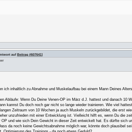
Antwort auf
Beitrag #607641
]
ber
nn ich inhaltlich zu Abnahme und Muskelaufbau bei einem Mann Deines Alters 
ichen Abläufe: Wenn Du Deine Venen-OP im März d.J. hattest und danach 10
dann kannst Du doch noch gar nicht so lange wieder trainieren. Wie viel hat
langen Zeitraum von 10 Wochen ja auch Muskeln zurückgebildet, die erst wi
 unzufrieden mit einer Entwicklung ist. Vielleicht hilft es, wenn Du die zei
 der OP und wie sich Dein Gewicht in dieser Zeit entwickelt hat. Es dürfte si
Dass da noch keine Gewichtsabnahme möglich war, könnte doch plausibel sein
. Optimierung des Trainings - da noch etwas Geduld?