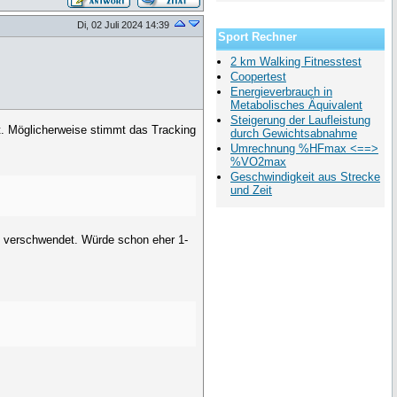
Di, 02 Juli 2024 14:39
Sport Rechner
2 km Walking Fitnesstest
Coopertest
Energieverbrauch in
Metabolisches Äquivalent
Steigerung der Laufleistung
t. Möglicherweise stimmt das Tracking
durch Gewichtsabnahme
Umrechnung %HFmax <==>
%VO2max
Geschwindigkeit aus Strecke
und Zeit
ng verschwendet. Würde schon eher 1-