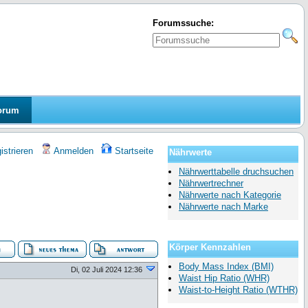
Forumssuche:
orum
strieren
Anmelden
Startseite
Nährwerte
Nährwerttabelle druchsuchen
Nährwertrechner
Nährwerte nach Kategorie
Nährwerte nach Marke
Körper Kennzahlen
Body Mass Index (BMI)
Di, 02 Juli 2024 12:36
Waist Hip Ratio (WHR)
Waist-to-Height Ratio (WTHR)