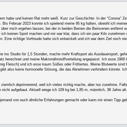
lem habe und keinen Rat mehr weiß. Kurz zur Geschichte: In der "Corona" Z
. Bis Februar 2023 konnte ich spielend meine 95 kg halten, obwohl ich meine
ber mich ergehen lassen, bei der in beiden Beinen die Beinvenen entfernt w
ch keinen Sport machen und mir war klar, dass ich ein paar Kilo zunehmen 
ine richtige Vorfreude hatte sich entwickelt und ich war dem Ziel noch nie
e ins Studio für 1,5 Stunden, mache mehr Kraftsport als Ausdauersport, ge
atz berechnet und meine Makronährstoffverteilung angepasst. Ich esse 1900 
nig Fleisch) und ich esse kaum Süßes oder Frittiertes. Meine Blutwerte sind 
 Es gibt also keine hormonelle Störung, die das Abnehmen verhindern könnte. I
s ziemlich deprimierend, weil ich vieles richtig mache, aber nur zunehme. Fal
icht aufgebaut. Aktuell wiege ich 109 kg bei 1,85 m, männlich, 38 Jahre alt
hat jemand von euch ähnliche Erfahrungen gemacht oder kann mir einen Tipp g