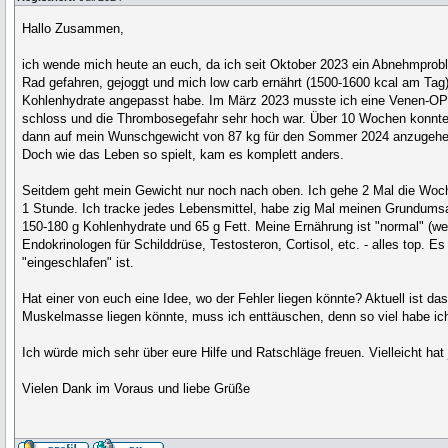
Hallo Zusammen,
ich wende mich heute an euch, da ich seit Oktober 2023 ein Abnehmprob
Rad gefahren, gejoggt und mich low carb ernährt (1500-1600 kcal am Tag)
Kohlenhydrate angepasst habe. Im März 2023 musste ich eine Venen-OP ü
schloss und die Thrombosegefahr sehr hoch war. Über 10 Wochen konnte i
dann auf mein Wunschgewicht von 87 kg für den Sommer 2024 anzugehen. E
Doch wie das Leben so spielt, kam es komplett anders.
Seitdem geht mein Gewicht nur noch nach oben. Ich gehe 2 Mal die Woch
1 Stunde. Ich tracke jedes Lebensmittel, habe zig Mal meinen Grundums
150-180 g Kohlenhydrate und 65 g Fett. Meine Ernährung ist "normal" (we
Endokrinologen für Schilddrüse, Testosteron, Cortisol, etc. - alles top.
"eingeschlafen" ist.
Hat einer von euch eine Idee, wo der Fehler liegen könnte? Aktuell ist da
Muskelmasse liegen könnte, muss ich enttäuschen, denn so viel habe ich n
Ich würde mich sehr über eure Hilfe und Ratschläge freuen. Vielleicht 
Vielen Dank im Voraus und liebe Grüße