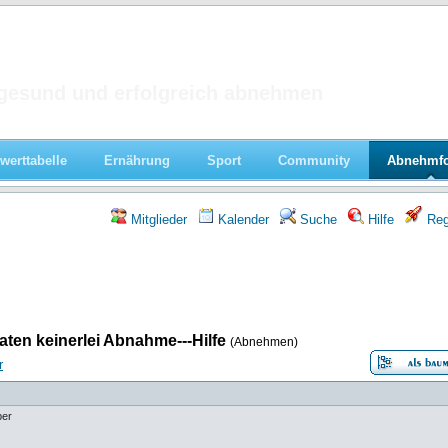
 im Forum
gesund und erfolgreich abnehmen
werttabelle
Ernährung
Sport
Community
Abnehmf
Mitglieder
Kalender
Suche
Hilfe
Regi
aten keinerlei Abnahme---Hilfe
(Abnehmen)
r
ber