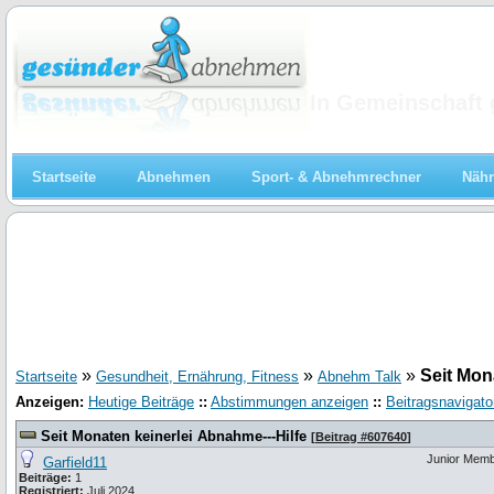
Abnehmen
In Gemeinschaft 
Startseite
Abnehmen
Sport- & Abnehmrechner
Nähr
»
»
»
Seit Mon
Startseite
Gesundheit, Ernährung, Fitness
Abnehm Talk
Anzeigen:
Heutige Beiträge
::
Abstimmungen anzeigen
::
Beitragsnavigato
Seit Monaten keinerlei Abnahme---Hilfe
[
Beitrag #607640
]
Junior Mem
Garfield11
Beiträge:
1
Registriert:
Juli 2024