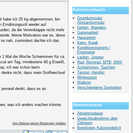
Kalorienverbauch
Grundumssatz
eit habe ich 25 kg abgenommen, bin
/Gesamtumsatz
n Ernährungsstil wieder auf
Gehen, Wandern
urden, da die Venenklappe nicht mehr
Gartenarbeit
würde. Meine Motivation war es, diese
Hausarbeit
 so nah, zumindest dachte ich das.
Kanu, Kajak
Konditionstraining /
Ergometer
he 1 Mal die Woche Schwimmen für ca.
Laufen, Joggen
kcal am Tag, mindestens 60 g Eiweiß,
Rad, Rennrad, MTB, BMX
top, ich war schon beim
Schwimmen, Tauchen
Tanzen, Aerobic
ch denke nicht, dass mein Stoffwechsel
Wintersport
Walking
Verschiendene Sportarten
ls jemand denkt, dass es an
.
eben, was ich anders machen könnte.
Abnehmrechner
Abnahmedauer
Gewichtsabnahme über
Zeitraum
Den Beitrag einem Moderator melden
Benötigtes Kaloriendefizit