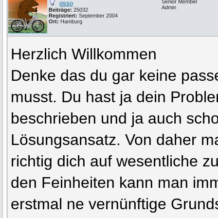
Senior Member
osso
Admin
Beiträge:
25032
Registriert:
September 2004
Ort:
Hamburg
Herzlich Willkommen
Denke das du gar keine pass
musst. Du hast ja dein Probl
beschrieben und ja auch sch
Lösungsansatz. Von daher m
richtig dich auf wesentliche z
den Feinheiten kann man imm
erstmal ne vernünftige Grunds