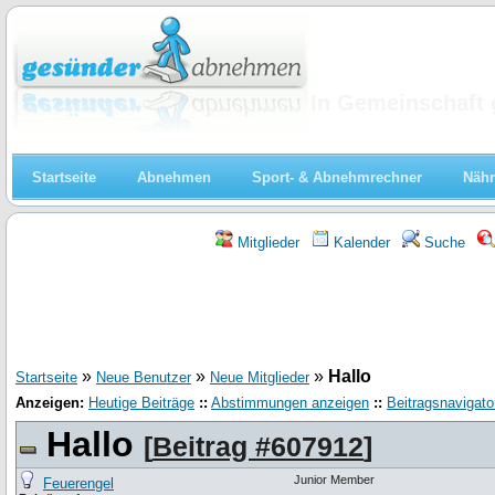
Abnehmen
In Gemeinschaft 
Startseite
Abnehmen
Sport- & Abnehmrechner
Nähr
Mitglieder
Kalender
Suche
»
»
»
Hallo
Startseite
Neue Benutzer
Neue Mitglieder
Anzeigen:
Heutige Beiträge
::
Abstimmungen anzeigen
::
Beitragsnavigato
Hallo
[
Beitrag #607912
]
Junior Member
Feuerengel