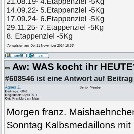
21.08.19- 4.Etappenziel -5Kg
14.09.22- 5.Etappenziel -5Kg
17.09.24- 6.Etappenziel -5Kg
29.11.25- 7.Etappenziel -5Kg
8. Etappenziel -5Kg
[Aktualisiert am: Do, 21 November 2024 18:35]
Aw: WAS kocht ihr HEUT
#608546
ist eine Antwort auf
Beitrag
Agnes Z.
Senior Member
Beiträge:
6841
Registriert:
April 2011
Ort:
Frankfurt am Main
Morgen franz. Maishaehnche
Sonntag Kalbsmedaillons mit 