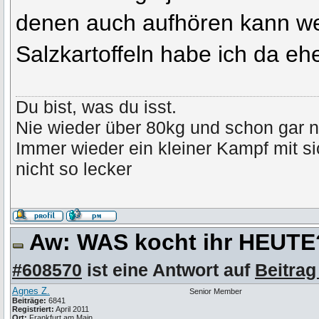
denen auch aufhören kann wen
Salzkartoffeln habe ich da e
Du bist, was du isst.
Nie wieder über 80kg und schon gar n
Immer wieder ein kleiner Kampf mit s
nicht so lecker
Aw: WAS kocht ihr HEUT
#608570
ist eine Antwort auf
Beitrag
Agnes Z.
Senior Member
Beiträge:
6841
Registriert:
April 2011
Ort:
Frankfurt am Main