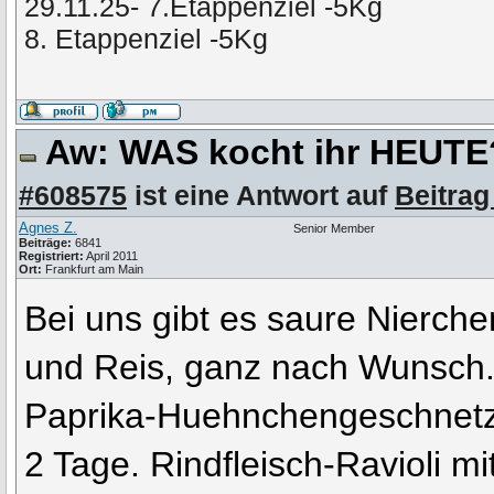
29.11.25- 7.Etappenziel -5Kg
8. Etappenziel -5Kg
Aw: WAS kocht ihr HEUT
#608575
ist eine Antwort auf
Beitrag
Agnes Z.
Senior Member
Beiträge:
6841
Registriert:
April 2011
Ort:
Frankfurt am Main
Bei uns gibt es saure Nierche
und Reis, ganz nach Wunsch
Paprika-Huehnchengeschnetze
2 Tage. Rindfleisch-Ravioli mi