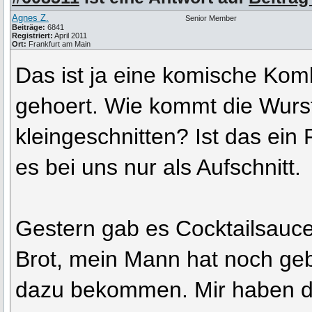
Agnes Z.
Senior Member
Beiträge:
6841
Registriert:
April 2011
Ort:
Frankfurt am Main
Das ist ja eine komische Komb
gehoert. Wie kommt die Wurst
kleingeschnitten? Ist das ein
es bei uns nur als Aufschnitt.
Gestern gab es Cocktailsauc
Brot, mein Mann hat noch geb
dazu bekommen. Mir haben d