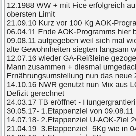
12.1988 WW + mit Fice erfolgreich a
obersten Limit
21.09.10 Kurz vor 100 Kg AOK-Prog
06.04.11 Ende AOK-Programms hier 
09.08.11 aufgegeben weil sich mal wie
alte Gewohnheiten siegten langsam
12.07.16 wieder GA-Reißleine gezog
Mann zusammen + diesmal umgedacht 
Ernährungsumstellung nun das neue 
14.10.16 NWR genutzt nun Mix aus L
Defizit gerechnet
24.03.17 TB eröffnet - Hungergrantler
30.05.17- 1.Etappenziel von 09.08.11 
14.07.18- 2.Etappenziel U-AOK-Ziel 
21.04.19- 3.Etappenziel -5Kg wie in 