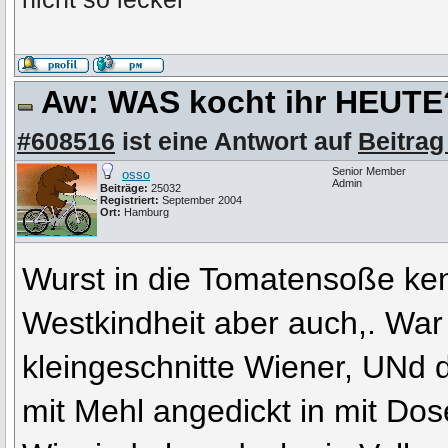
Aw: WAS kocht ihr HEUT
#608516
ist eine Antwort auf
Beitrag
Senior Member
osso
Admin
Beiträge:
25032
Registriert:
September 2004
Ort:
Hamburg
Wurst in die Tomatensoße ke
Westkindheit aber auch,. War 
kleingeschnitte Wiener, UNd
mit Mehl angedickt in mit Dos