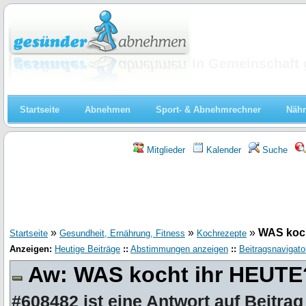
Abnehmen
In Gemeinschaft 
Startseite
Abnehmen
Sport- & Abnehmrechner
Nähr
Mitglieder
Kalender
Suche
»
»
»
WAS koc
Startseite
Gesundheit, Ernährung, Fitness
Kochrezepte
Anzeigen:
Heutige Beiträge
::
Abstimmungen anzeigen
::
Beitragsnavigato
Aw: WAS kocht ihr HEUT
#608482
ist eine Antwort auf
Beitrag