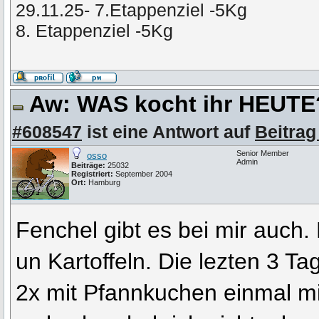
29.11.25- 7.Etappenziel -5Kg
8. Etappenziel -5Kg
Aw: WAS kocht ihr HEUT
#608547
ist eine Antwort auf
Beitrag
Senior Member
osso
Admin
Beiträge:
25032
Registriert:
September 2004
Ort:
Hamburg
Fenchel gibt es bei mir auch
un Kartoffeln. Die lezten 3 Ta
2x mit Pfannkuchen einmal mit 