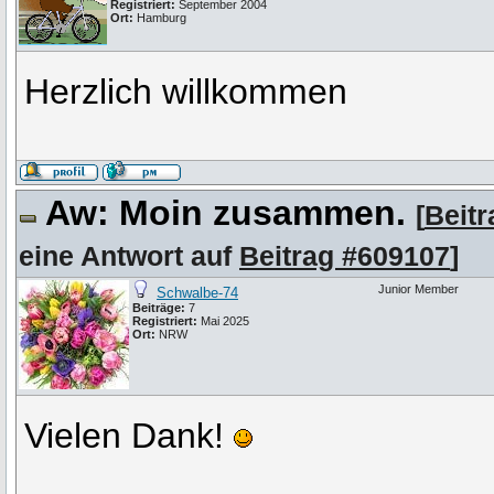
Registriert:
September 2004
Ort:
Hamburg
Herzlich willkommen
Aw: Moin zusammen.
[
Beit
eine Antwort auf
Beitrag #609107
]
Junior Member
Schwalbe-74
Beiträge:
7
Registriert:
Mai 2025
Ort:
NRW
Vielen Dank!