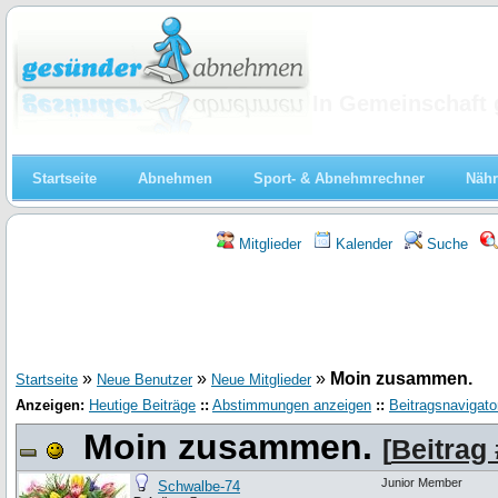
Abnehmen
In Gemeinschaft 
Startseite
Abnehmen
Sport- & Abnehmrechner
Nähr
Mitglieder
Kalender
Suche
»
»
»
Moin zusammen.
Startseite
Neue Benutzer
Neue Mitglieder
Anzeigen:
Heutige Beiträge
::
Abstimmungen anzeigen
::
Beitragsnavigato
Moin zusammen.
[
Beitrag
Junior Member
Schwalbe-74