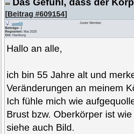
Das Gefühl, dass der Körpe
[
Beitrag #609154
]
Junior Member
uwe68
Beiträge:
1
Registriert:
Mai 2025
Ort:
Hamburg
Hallo an alle,
ich bin 55 Jahre alt und merk
Veränderungen an meinem Kö
Ich fühle mich wie aufgequol
Brust bzw. Oberkörper ist wi
siehe auch Bild.