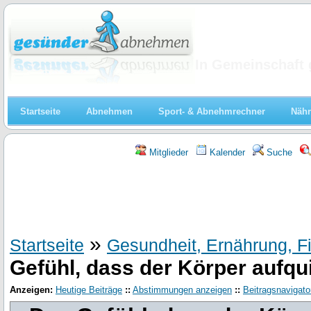
Abnehmen
In Gemeinschaft 
Startseite
Abnehmen
Sport- & Abnehmrechner
Nähr
Mitglieder
Kalender
Suche
»
Startseite
Gesundheit, Ernährung, F
Gefühl, dass der Körper aufqui
Anzeigen:
Heutige Beiträge
::
Abstimmungen anzeigen
::
Beitragsnavigato